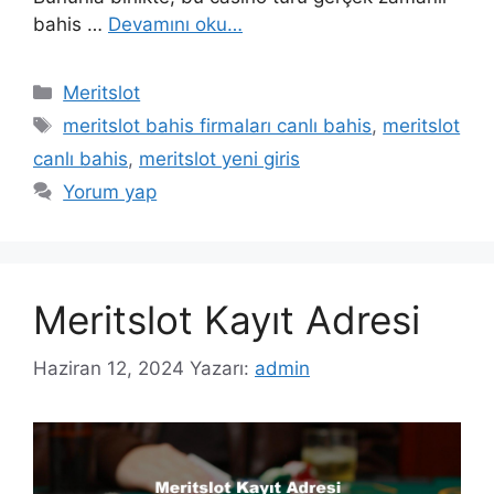
bahis …
Devamını oku…
Kategoriler
Meritslot
Etiketler
meritslot bahis firmaları canlı bahis
,
meritslot
canlı bahis
,
meritslot yeni giris
Yorum yap
Meritslot Kayıt Adresi
Haziran 12, 2024
Yazarı:
admin