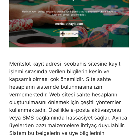
Meritslot kayıt adresi seobahis sitesine kayıt
işlemi sırasında verilen bilgilerin kesin ve
kapsamlı olması çok önemlidir. Site sahte
hesapların sistemde bulunmasına izin
vermemektedir. Web sitesi sahte hesapların
oluşturulmasını önlemek için çeşitli yöntemler
kullanmaktadır. Özellikle e-posta aktivasyonu
veya SMS bağlamında hassasiyet sağlar. Ayrıca
üyelerden bazı malzemelere ihtiyaç duyulabilir.
Sistem bu belgelerin ve üye bilgilerinin