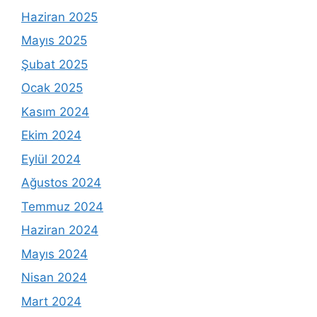
Haziran 2025
Mayıs 2025
Şubat 2025
Ocak 2025
Kasım 2024
Ekim 2024
Eylül 2024
Ağustos 2024
Temmuz 2024
Haziran 2024
Mayıs 2024
Nisan 2024
Mart 2024