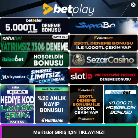
×
Meritslot GİRİŞ İÇİN TIKLAYINIZ!