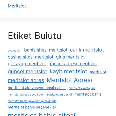
Meritslot
Etiket Bulutu
canli meritslot
bahis sitesi meritslot
avantajları
casino sitesi meritslot
giris meritslot
giris yap meritslot
güncel adresi meritslot
kayit meritslot
güncel meritslot
meritslot
Meritslot Adresi
meritslot adres
meritslot aktivasyon nasıl çalışır
meritslot avantajları
meritslot bahis
meritslot avrupa asya ligleri
meritslot ağ geçidi
meritslot bahis güvenilirliği hakkında
meritslot bahis seçenekleri
meritslot bahis sitesi