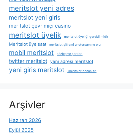
meritslot yeni adres
meritslot yeni giris
meritslot çevrimiçi casino
meritslot üyelik
meritslot üyeliği gerekli midir
Meritslot üye saat
meritslot şifremi unutursam ne olur
mobil meritslot
sözleşme şartları
twitter meritslot
yeni adresi meritslot
yeni giris meritslot
meritslot bonusları
Arşivler
Haziran 2026
Eylül 2025