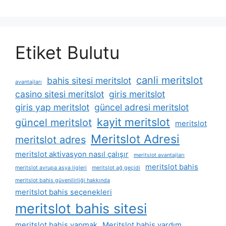
Etiket Bulutu
canli meritslot
bahis sitesi meritslot
avantajları
casino sitesi meritslot
giris meritslot
giris yap meritslot
güncel adresi meritslot
kayit meritslot
güncel meritslot
meritslot
Meritslot Adresi
meritslot adres
meritslot aktivasyon nasıl çalışır
meritslot avantajları
meritslot bahis
meritslot avrupa asya ligleri
meritslot ağ geçidi
meritslot bahis güvenilirliği hakkında
meritslot bahis seçenekleri
meritslot bahis sitesi
meritslot bahis yapmak
Meritslot bahis yardım