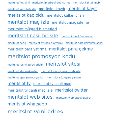
meritslot i̇letişimi
meritslot i̇p adresi değiştirme
meritslot kaliteli mobil
meritslot kayıt
meritslot kaydı
meritslot karlı bahisler
meritslot kaç oldu
meritslot kullanıcıları
meritslot maç izle
meritslot maç izleme
meritslot müşteri hizmetleri
meritslot nasil bir site
meritslot nasıl üye olunur
meritslot nedir
meritslot oyuncu platformu
meritslot para kazanma şansı
meritslot para çekme
meritslot para yatirma
meritslot promosyon kodu
meritslot sitesi
meritslot resmi adres erişim
meritslot slot makineleri
meritslot slot oyunları web site
meritslot spor promosyonları
meritslot sözleşme şartları
meritslot tv
meritslot tv canli maç
meritslot twitter
meritslot tv canli maç izle
meritslot web sitesi
meritslot web sitesi ziyaret
meritslot whatsapp
meritslot yeni adres