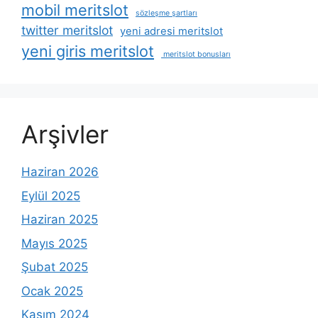
mobil meritslot
sözleşme şartları
twitter meritslot
yeni adresi meritslot
yeni giris meritslot
meritslot bonusları
Arşivler
Haziran 2026
Eylül 2025
Haziran 2025
Mayıs 2025
Şubat 2025
Ocak 2025
Kasım 2024