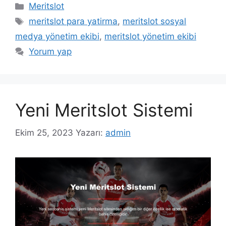
Kategoriler
Meritslot
Etiketler
meritslot para yatirma
,
meritslot sosyal
medya yönetim ekibi
,
meritslot yönetim ekibi
Yorum yap
Yeni Meritslot Sistemi
Ekim 25, 2023
Yazarı:
admin