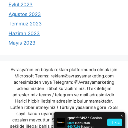
Eylül 2023
Ağustos 2023
Temmuz 2023
Haziran 2023
Mayıs 2023
Avrasya'nın en büyük reklam platformunda olmak için
Microsoft Teams:
reklam@avrasyamarketing.com
adresimizden veya Telegram: @Avrasyamarketing
adresimizden irtibat kurabilirsiniz. (Tek iletişim
adreslerimiz teams / telegram ve mail adresimizdir.
Harici hiçbir iletişim adresimiz bulunmamaktadır.
Lütfen itibar etmeyiniz.) Türkiye yasalarına göre 7258
sayılı kanun uyarınca yasa dışı bahis oynamanın
cezaları mevcuttur. Şu an bulunduğunuz site hiç bir
şekilde illegal bahis oyunları oynatmıyor ve oynamaya