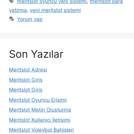
Etiketler
meritslot oyuncu yeni sistemi
,
meritslot para
yatirma
,
yeni meritslot sistemi
Yorum yap
Son Yazılar
Meritslot Adresi
Meritslot Giriş
Meritslot Giriş
Meritslot Oyuncu Erişimi
Meritslot Metin Oluşturma
Meritslot Kullanıcı İletişimi
Meritslot Voleybol Bahisleri