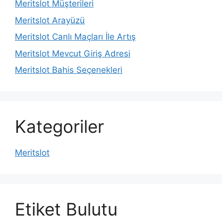
Meritslot Müşterileri
Meritslot Arayüzü
Meritslot Canlı Maçları İle Artış
Meritslot Mevcut Giriş Adresi
Meritslot Bahis Seçenekleri
Kategoriler
Meritslot
Etiket Bulutu