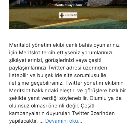
Meritslot yönetim ekibi canlı bahis oyunlarınız
için Meritslot tercih ettiyseniz yorumlarınızı,
şikâyetlerinizi, görüşlerinizi veya çeşitli
paylaşımlarınızı Twitter adresi üzerinden
iletebilir ve bu şekilde site sorumlusu ile
iletişime geçebilirsiniz. Twitter yönetim ekibinin
Meritslot hakkındaki eleştiri ve görüşlere hızlı bir
şekilde yanıt verdiği söylenebilir. Olumlu ya da
olumsuz olması önemli değil. Çeşitli
kampanyaların duyuruları Twitter üzerinden
yapılacaktır, …
Devamını oku…