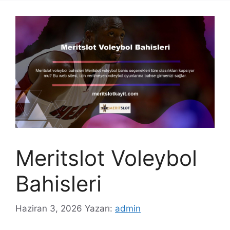
Meritslot Voleybol
Bahisleri
Haziran 3, 2026
Yazarı:
admin