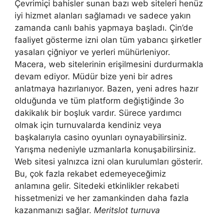
Çevrimiçi bahisler sunan bazı web siteleri henüz
iyi hizmet alanları sağlamadı ve sadece yakın
zamanda canlı bahis yapmaya başladı. Çin’de
faaliyet gösterme izni olan tüm yabancı şirketler
yasaları çiğniyor ve yerleri mühürleniyor.
Macera, web sitelerinin erişilmesini durdurmakla
devam ediyor. Müdür bize yeni bir adres
anlatmaya hazırlanıyor. Bazen, yeni adres hazır
olduğunda ve tüm platform değiştiğinde 3o
dakikalık bir boşluk vardır. Sürece yardımcı
olmak için turnuvalarda kendiniz veya
başkalarıyla casino oyunları oynayabilirsiniz.
Yarışma nedeniyle uzmanlarla konuşabilirsiniz.
Web sitesi yalnızca izni olan kurulumları gösterir.
Bu, çok fazla rekabet edemeyeceğimiz
anlamına gelir. Sitedeki etkinlikler rekabeti
hissetmenizi ve her zamankinden daha fazla
kazanmanızı sağlar.
Meritslot turnuva