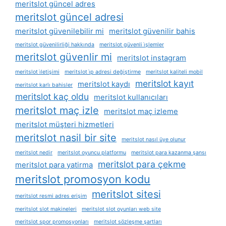
meritslot güncel adres
meritslot güncel adresi
meritslot güvenilebilir mi
meritslot güvenilir bahis
meritslot güvenilirliği hakkında
meritslot güvenli i̇şlemler
meritslot güvenlir mi
meritslot instagram
meritslot i̇letişimi
meritslot i̇p adresi değiştirme
meritslot kaliteli mobil
meritslot kayıt
meritslot kaydı
meritslot karlı bahisler
meritslot kaç oldu
meritslot kullanıcıları
meritslot maç izle
meritslot maç izleme
meritslot müşteri hizmetleri
meritslot nasil bir site
meritslot nasıl üye olunur
meritslot nedir
meritslot oyuncu platformu
meritslot para kazanma şansı
meritslot para çekme
meritslot para yatirma
meritslot promosyon kodu
meritslot sitesi
meritslot resmi adres erişim
meritslot slot makineleri
meritslot slot oyunları web site
meritslot spor promosyonları
meritslot sözleşme şartları