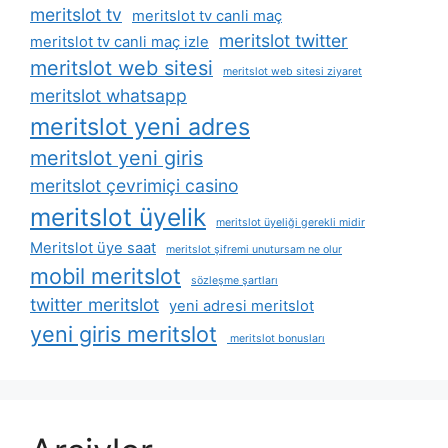
meritslot tv
meritslot tv canli maç
meritslot twitter
meritslot tv canli maç izle
meritslot web sitesi
meritslot web sitesi ziyaret
meritslot whatsapp
meritslot yeni adres
meritslot yeni giris
meritslot çevrimiçi casino
meritslot üyelik
meritslot üyeliği gerekli midir
Meritslot üye saat
meritslot şifremi unutursam ne olur
mobil meritslot
sözleşme şartları
twitter meritslot
yeni adresi meritslot
yeni giris meritslot
meritslot bonusları