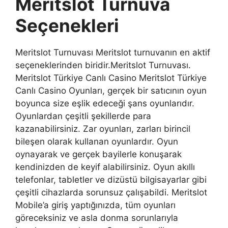
Meritslot Turnuva
Seçenekleri
Meritslot Turnuvası Meritslot turnuvanın en aktif
seçeneklerinden biridir.Meritslot Turnuvası.
Meritslot Türkiye Canlı Casino Meritslot Türkiye
Canlı Casino Oyunları, gerçek bir satıcının oyun
boyunca size eşlik edeceği şans oyunlarıdır.
Oyunlardan çeşitli şekillerde para
kazanabilirsiniz. Zar oyunları, zarları birincil
bileşen olarak kullanan oyunlardır. Oyun
oynayarak ve gerçek bayilerle konuşarak
kendinizden de keyif alabilirsiniz. Oyun akıllı
telefonlar, tabletler ve dizüstü bilgisayarlar gibi
çeşitli cihazlarda sorunsuz çalışabildi. Meritslot
Mobile’a giriş yaptığınızda, tüm oyunları
göreceksiniz ve asla donma sorunlarıyla