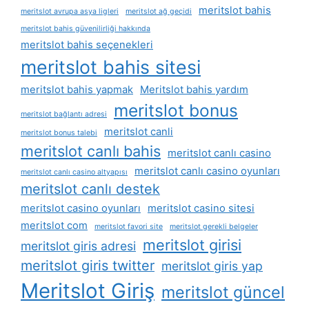
meritslot bahis
meritslot avrupa asya ligleri
meritslot ağ geçidi
meritslot bahis güvenilirliği hakkında
meritslot bahis seçenekleri
meritslot bahis sitesi
meritslot bahis yapmak
Meritslot bahis yardım
meritslot bonus
meritslot bağlantı adresi
meritslot canli
meritslot bonus talebi
meritslot canlı bahis
meritslot canlı casino
meritslot canlı casino oyunları
meritslot canlı casino altyapısı
meritslot canlı destek
meritslot casino oyunları
meritslot casino sitesi
meritslot com
meritslot favori site
meritslot gerekli belgeler
meritslot girisi
meritslot giris adresi
meritslot giris twitter
meritslot giris yap
Meritslot Giriş
meritslot güncel