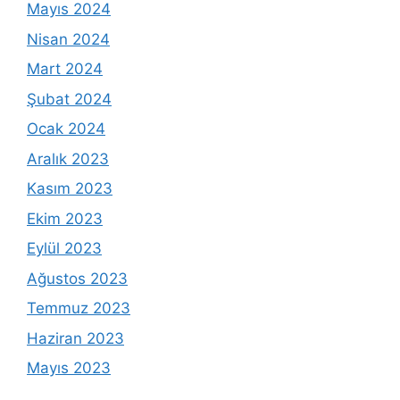
Mayıs 2024
Nisan 2024
Mart 2024
Şubat 2024
Ocak 2024
Aralık 2023
Kasım 2023
Ekim 2023
Eylül 2023
Ağustos 2023
Temmuz 2023
Haziran 2023
Mayıs 2023