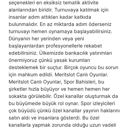
seçenekleri
en eksiksiz tematik aktivite
alanlarından biridir. Turnuvaya katılmak için
insanlar adım attıkları kadar katkıda
bulunmalıdır. En az miktarda adım öderseniz
turnuvayı hemen oynamaya başlayabilirsiniz.
Dünyanın her yerinden veya yeni
başlayanlardan profesyonellerle rekabet
edebilirsiniz. Ülkemizde bankacılık yatırımları
önermiyoruz çünkü yasak kurumları
desteklemek bir suçtur. Birçok oyuncu bu sorun
için mahkum edildi. Meritslot Canlı Oyunlar.
Meritslot Canlı Oyunlar, Spor Bahisleri, bu
şirketler hızla büyüyor ve hemen hemen her
sokakta görülebilir. Özel kanallar oluşturmak da
bu büyümede büyük rol oynar. Spor izleyicileri
çok büyüdü çünkü özel kanallar yayının haklarını
satın aldı ve insanlara gösterdi. Bu özel
kanallarla yapmak zorunda olduğu uzun vadeli