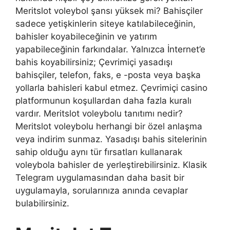
Meritslot voleybol şansı yüksek mi? Bahisçiler
sadece yetişkinlerin siteye katılabileceğinin,
bahisler koyabileceğinin ve yatırım
yapabileceğinin farkındalar. Yalnızca İnternet’e
bahis koyabilirsiniz; Çevrimiçi yasadışı
bahisçiler, telefon, faks, e -posta veya başka
yollarla bahisleri kabul etmez. Çevrimiçi casino
platformunun koşullardan daha fazla kuralı
vardır. Meritslot voleybolu tanıtımı nedir?
Meritslot voleybolu herhangi bir özel anlaşma
veya indirim sunmaz. Yasadışı bahis sitelerinin
sahip olduğu aynı tür fırsatları kullanarak
voleybola bahisler de yerleştirebilirsiniz. Klasik
Telegram uygulamasından daha basit bir
uygulamayla, sorularınıza anında cevaplar
bulabilirsiniz.