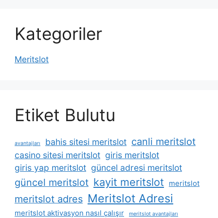
Kategoriler
Meritslot
Etiket Bulutu
canli meritslot
bahis sitesi meritslot
avantajları
casino sitesi meritslot
giris meritslot
giris yap meritslot
güncel adresi meritslot
kayit meritslot
güncel meritslot
meritslot
Meritslot Adresi
meritslot adres
meritslot aktivasyon nasıl çalışır
meritslot avantajları