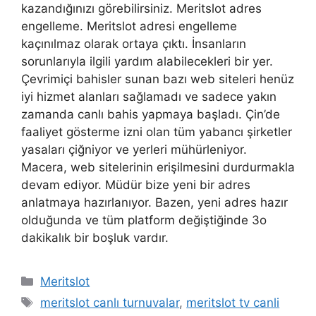
kazandığınızı görebilirsiniz. Meritslot adres
engelleme. Meritslot adresi engelleme
kaçınılmaz olarak ortaya çıktı. İnsanların
sorunlarıyla ilgili yardım alabilecekleri bir yer.
Çevrimiçi bahisler sunan bazı web siteleri henüz
iyi hizmet alanları sağlamadı ve sadece yakın
zamanda canlı bahis yapmaya başladı. Çin’de
faaliyet gösterme izni olan tüm yabancı şirketler
yasaları çiğniyor ve yerleri mühürleniyor.
Macera, web sitelerinin erişilmesini durdurmakla
devam ediyor. Müdür bize yeni bir adres
anlatmaya hazırlanıyor. Bazen, yeni adres hazır
olduğunda ve tüm platform değiştiğinde 3o
dakikalık bir boşluk vardır.
Kategoriler
Meritslot
Etiketler
meritslot canlı turnuvalar
,
meritslot tv canli