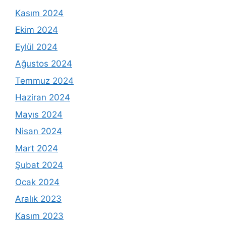
Kasım 2024
Ekim 2024
Eylül 2024
Ağustos 2024
Temmuz 2024
Haziran 2024
Mayıs 2024
Nisan 2024
Mart 2024
Şubat 2024
Ocak 2024
Aralık 2023
Kasım 2023