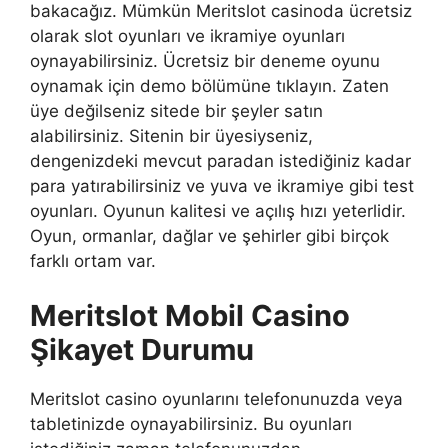
bakacağız. Mümkün Meritslot casinoda ücretsiz
olarak slot oyunları ve ikramiye oyunları
oynayabilirsiniz. Ücretsiz bir deneme oyunu
oynamak için demo bölümüne tıklayın. Zaten
üye değilseniz sitede bir şeyler satın
alabilirsiniz. Sitenin bir üyesiyseniz,
dengenizdeki mevcut paradan istediğiniz kadar
para yatırabilirsiniz ve yuva ve ikramiye gibi test
oyunları. Oyunun kalitesi ve açılış hızı yeterlidir.
Oyun, ormanlar, dağlar ve şehirler gibi birçok
farklı ortam var.
Meritslot Mobil Casino
Şikayet Durumu
Meritslot casino oyunlarını telefonunuzda veya
tabletinizde oynayabilirsiniz. Bu oyunları