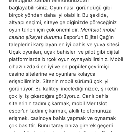
istediğiniz zaman telefonunuzdan
bağlayabilirsiniz. Oyun nasıl göründüğü gibi
birçok yönden daha iyi olabilir. Bu şekilde,
altyapı seçimi, siteye geldiğinizde göreceğiniz
oyun türleri için çok önemlidir.
Meritslot mobil
casino şikayet durumu
Espor’un Dijital Çağ’ın
taleplerini karşılayan en iyi bahis ve yuva sitesi.
Uçak oyunları, uçak bahisleri ve pilot gibi dijital
platformlarda birçok oyun oynayabilirsiniz. Mobil
cihazınızdaki en iyi ve en popüler çevrimiçi
casino sitelerine ve oyunlara kolayca
erişebilirsiniz. Sitenin mobil sürümü çok iyi
görünüyor. Bu kaliteyi incelediğimizde, şirketin
çok iyi iş çıkardığını görüyoruz. Canlı bahis
sitelerinin tadını çıkarmak, mobil Meritslot
espor’un tadını çıkarmak, akıllı telefonunuza
erişmek, casinoya bahis yapmak ve oynamak
çok basittir. Bunu tarayıcınıza girerek geçerli