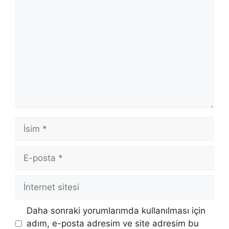
Yorum
İsim
E-
posta
İnternet
sitesi
Daha sonraki yorumlarımda kullanılması için
adım, e-posta adresim ve site adresim bu