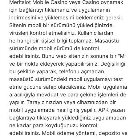
Meritslot Mobile Casino veya Casino oynamak
için bağlantıyı tıklamanız ve uygulamanın
indirmesini ve yüklemesini beklemeniz gerekir.
Sitenin mobil bir sürümünü yüklediğinizde,
virüsleri kontrol etmelisiniz. Kullanıcılardan
herhangi bir kişisel bilgi toplamaz. Masaüstü
sürümünde mobil sürümü de kontrol
edebilirsiniz. Bunu web sitenizin sonuna bir “M”
ve bir nokta ekleyerek yapabilirsiniz. Değişikliği
bu şekilde yaparak, telefonu açmadan
masaüstü sürümündeki mobil uygulamayı test
etme gücüne sahip olacaksınız. Mobil uygulama
aracılığıyla mevduat ve para çekme işlemleri de
yapılır. Tarayıcınızdan veya cihazınızdan bir
mobil uygulamada nasıl giriş yapılır. APK yazan
bağlantıya tıklayarak yüklediğiniz uygulamadan
ne kadar para koyduğunuzu kontrol
edebilirsiniz. Mobil ödeme yöntemi, depozito ve