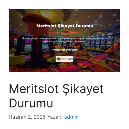
Meritslot Şikayet
Durumu
Haziran 2, 2026
Yazarı:
admin