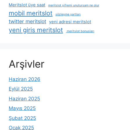
Meritslot üye saat
meritslot şifremi unutursam ne olur
mobil meritslot
sözleşme şartları
twitter meritslot
yeni adresi meritslot
yeni giris meritslot
meritslot bonusları
Arşivler
Haziran 2026
Eylül 2025
Haziran 2025
Mayıs 2025
Şubat 2025
Ocak 2025