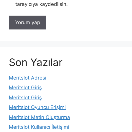
tarayıcıya kaydedilsin.
Son Yazılar
Meritslot Adresi
Meritslot Giriş
Meritslot Giriş
Meritslot Oyuncu Erişimi
Meritslot Metin Oluşturma
Meritslot Kullanıcı İletişimi