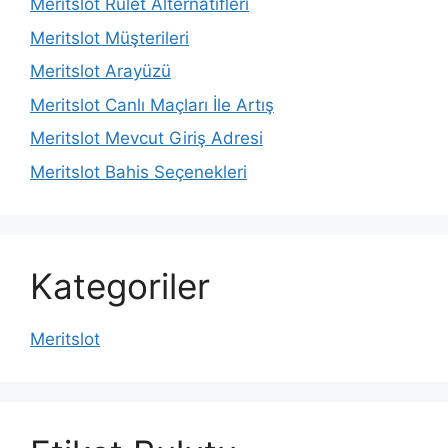
Meritslot Rulet Alternatifleri
Meritslot Müşterileri
Meritslot Arayüzü
Meritslot Canlı Maçları İle Artış
Meritslot Mevcut Giriş Adresi
Meritslot Bahis Seçenekleri
Kategoriler
Meritslot