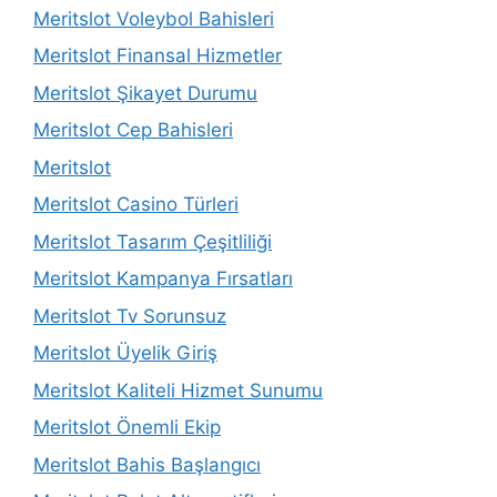
Meritslot Voleybol Bahisleri
Meritslot Finansal Hizmetler
Meritslot Şikayet Durumu
Meritslot Cep Bahisleri
Meritslot
Meritslot Casino Türleri
Meritslot Tasarım Çeşitliliği
Meritslot Kampanya Fırsatları
Meritslot Tv Sorunsuz
Meritslot Üyelik Giriş
Meritslot Kaliteli Hizmet Sunumu
Meritslot Önemli Ekip
Meritslot Bahis Başlangıcı