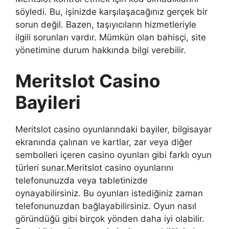
söyledi. Bu, işinizde karşılaşacağınız gerçek bir
sorun değil. Bazen, taşıyıcıların hizmetleriyle
ilgili sorunları vardır. Mümkün olan bahisçi, site
yönetimine durum hakkında bilgi verebilir.
Meritslot Casino
Bayileri
Meritslot casino oyunlarındaki bayiler, bilgisayar
ekranında çalınan ve kartlar, zar veya diğer
sembolleri içeren casino oyunları gibi farklı oyun
türleri sunar.Meritslot casino oyunlarını
telefonunuzda veya tabletinizde
oynayabilirsiniz. Bu oyunları istediğiniz zaman
telefonunuzdan bağlayabilirsiniz. Oyun nasıl
göründüğü gibi birçok yönden daha iyi olabilir.