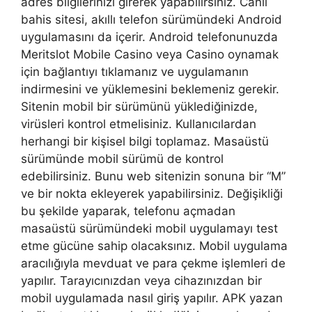
adres bilgilerinizi girerek yapabilirsiniz. Canlı
bahis sitesi, akıllı telefon sürümündeki Android
uygulamasını da içerir. Android telefonunuzda
Meritslot Mobile Casino veya Casino oynamak
için bağlantıyı tıklamanız ve uygulamanın
indirmesini ve yüklemesini beklemeniz gerekir.
Sitenin mobil bir sürümünü yüklediğinizde,
virüsleri kontrol etmelisiniz. Kullanıcılardan
herhangi bir kişisel bilgi toplamaz. Masaüstü
sürümünde mobil sürümü de kontrol
edebilirsiniz. Bunu web sitenizin sonuna bir “M”
ve bir nokta ekleyerek yapabilirsiniz. Değişikliği
bu şekilde yaparak, telefonu açmadan
masaüstü sürümündeki mobil uygulamayı test
etme gücüne sahip olacaksınız. Mobil uygulama
aracılığıyla mevduat ve para çekme işlemleri de
yapılır. Tarayıcınızdan veya cihazınızdan bir
mobil uygulamada nasıl giriş yapılır. APK yazan