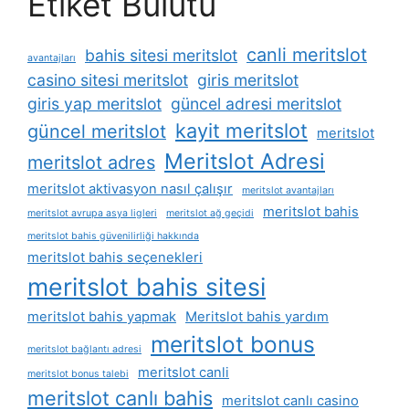
Etiket Bulutu
canli meritslot
bahis sitesi meritslot
avantajları
casino sitesi meritslot
giris meritslot
giris yap meritslot
güncel adresi meritslot
kayit meritslot
güncel meritslot
meritslot
Meritslot Adresi
meritslot adres
meritslot aktivasyon nasıl çalışır
meritslot avantajları
meritslot bahis
meritslot avrupa asya ligleri
meritslot ağ geçidi
meritslot bahis güvenilirliği hakkında
meritslot bahis seçenekleri
meritslot bahis sitesi
meritslot bahis yapmak
Meritslot bahis yardım
meritslot bonus
meritslot bağlantı adresi
meritslot canli
meritslot bonus talebi
meritslot canlı bahis
meritslot canlı casino