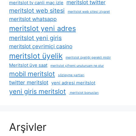
meritslot twitter
meritslot tv canli maç izle
meritslot web sitesi
meritslot web sitesi ziyaret
meritslot whatsapp
meritslot yeni adres
meritslot yeni giris
meritslot çevrimiçi casino
meritslot üyelik
meritslot üyeliği gerekli midir
Meritslot üye saat
meritslot şifremi unutursam ne olur
mobil meritslot
sözleşme şartları
twitter meritslot
yeni adresi meritslot
yeni giris meritslot
meritslot bonusları
Arşivler