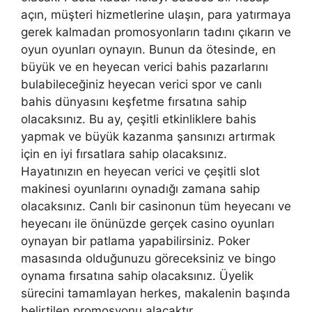
açın, müşteri hizmetlerine ulaşın, para yatırmaya
gerek kalmadan promosyonların tadını çıkarın ve
oyun oyunları oynayın. Bunun da ötesinde, en
büyük ve en heyecan verici bahis pazarlarını
bulabileceğiniz heyecan verici spor ve canlı
bahis dünyasını keşfetme fırsatına sahip
olacaksınız. Bu ay, çeşitli etkinliklere bahis
yapmak ve büyük kazanma şansınızı artırmak
için en iyi fırsatlara sahip olacaksınız.
Hayatınızın en heyecan verici ve çeşitli slot
makinesi oyunlarını oynadığı zamana sahip
olacaksınız. Canlı bir casinonun tüm heyecanı ve
heyecanı ile önünüzde gerçek casino oyunları
oynayan bir patlama yapabilirsiniz. Poker
masasında olduğunuzu göreceksiniz ve bingo
oynama fırsatına sahip olacaksınız. Üyelik
sürecini tamamlayan herkes, makalenin başında
belirtilen promosyonu alacaktır.