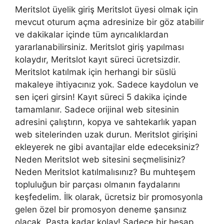
Meritslot üyelik giriş Meritslot üyesi olmak için
mevcut oturum açma adresinize bir göz atabilir
ve dakikalar içinde tüm ayrıcalıklardan
yararlanabilirsiniz. Meritslot giriş yapılması
kolaydır, Meritslot kayıt süreci ücretsizdir.
Meritslot katılmak için herhangi bir süslü
makaleye ihtiyacınız yok. Sadece kaydolun ve
sen içeri girsin! Kayıt süreci 5 dakika içinde
tamamlanır. Sadece orijinal web sitesinin
adresini çalıştırın, kopya ve sahtekarlık yapan
web sitelerinden uzak durun. Meritslot girişini
ekleyerek ne gibi avantajlar elde edeceksiniz?
Neden Meritslot web sitesini seçmelisiniz?
Neden Meritslot katılmalısınız? Bu muhteşem
topluluğun bir parçası olmanın faydalarını
keşfedelim. İlk olarak, ücretsiz bir promosyonla
gelen özel bir promosyon deneme şansınız
olacak. Pasta kadar kolay! Sadece bir hesap