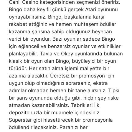
Canlı Casino kategorisinden seçmenizi öneririz.
Bingo daha keyifli çünkü gerçek Atari oyununu
oynayabilirsiniz. Bingo, başkalarına karşı
rekabet ettiğiniz ve hemen muhteşem ödüller
kazanma şansına sahip olduğunuz heyecan
verici bir oyundur. Bazı oyunlar sadece Bingo
için eğlenceli ve benzersiz oyunlar ve etkinlikler
planlayabilir. Tavla ve Okey oyunlarında bulunan
klasik bir oyun olan Bingo, büyüleyici bir oyun
türüdür. Her satın alma işlemi maliyette bir
azalma alacaktır. Ücretsiz bir promosyon için
uygun olup olmadığınızı sorarsanız, ekstra
adımlar olmadan hemen bir tane alırsınız. Tıpkı
bir şans oyununda olduğu gibi, hiçbir şey riske
atmadan kazanabilirsiniz. Tebrikler! İlk
depozitonuzla bir muamele içindesiniz.
Süperstar gibi hissettirecek bir promosyonla
ödüllendirileceksiniz. Paranızı her