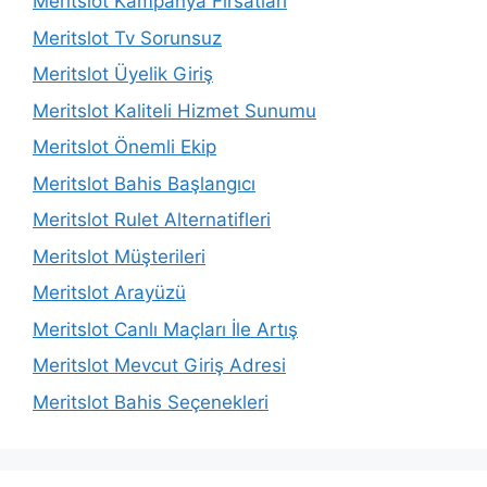
Meritslot Kampanya Fırsatları
Meritslot Tv Sorunsuz
Meritslot Üyelik Giriş
Meritslot Kaliteli Hizmet Sunumu
Meritslot Önemli Ekip
Meritslot Bahis Başlangıcı
Meritslot Rulet Alternatifleri
Meritslot Müşterileri
Meritslot Arayüzü
Meritslot Canlı Maçları İle Artış
Meritslot Mevcut Giriş Adresi
Meritslot Bahis Seçenekleri