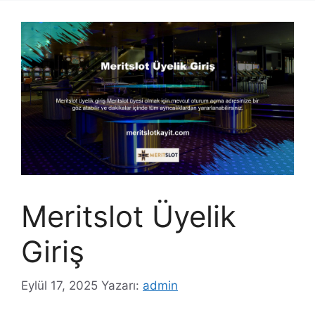
Meritslot Üyelik
Giriş
Eylül 17, 2025
Yazarı:
admin