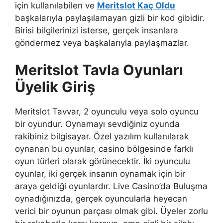
için kullanılabilen ve
Meritslot Kaç Oldu
başkalarıyla paylaşılamayan gizli bir kod gibidir.
Birisi bilgilerinizi isterse, gerçek insanlara
göndermez veya başkalarıyla paylaşmazlar.
Meritslot Tavla Oyunları
Üyelik Giriş
Meritslot Tavvar, 2 oyunculu veya solo oyuncu
bir oyundur. Oynamayı sevdiğiniz oyunda
rakibiniz bilgisayar. Özel yazılım kullanılarak
oynanan bu oyunlar, casino bölgesinde farklı
oyun türleri olarak görünecektir. İki oyunculu
oyunlar, iki gerçek insanın oynamak için bir
araya geldiği oyunlardır. Live Casino’da Buluşma
oynadığınızda, gerçek oyuncularla heyecan
verici bir oyunun parçası olmak gibi. Üyeler zorlu