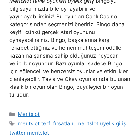
Meritslot tavla oyunları üyelik giriş
Bingo’yu
bilgisayarınızda bile oynayabilir ve
yayınlayabilirsiniz! Bu oyunları Canlı Casino
kategorisinden seçmenizi öneririz. Bingo daha
keyifli çünkü gerçek Atari oyununu
oynayabilirsiniz. Bingo, başkalarına karşı
rekabet ettiğiniz ve hemen muhteşem ödüller
kazanma şansına sahip olduğunuz heyecan
verici bir oyundur. Bazı oyunlar sadece Bingo
için eğlenceli ve benzersiz oyunlar ve etkinlikler
planlayabilir. Tavla ve Okey oyunlarında bulunan
klasik bir oyun olan Bingo, büyüleyici bir oyun
türüdür.
Kategoriler
Meritslot
Etiketler
meritslot terfi fırsatları
,
meritslot üyelik giriş
,
twitter meritslot