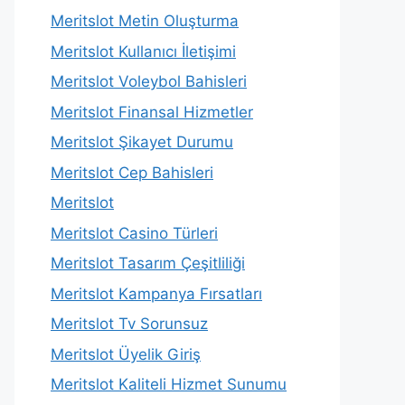
Meritslot Metin Oluşturma
Meritslot Kullanıcı İletişimi
Meritslot Voleybol Bahisleri
Meritslot Finansal Hizmetler
Meritslot Şikayet Durumu
Meritslot Cep Bahisleri
Meritslot
Meritslot Casino Türleri
Meritslot Tasarım Çeşitliliği
Meritslot Kampanya Fırsatları
Meritslot Tv Sorunsuz
Meritslot Üyelik Giriş
Meritslot Kaliteli Hizmet Sunumu