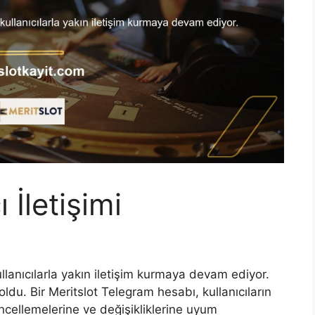
 İletişimi
kullanıcılarla yakın iletişim kurmaya devam ediyor.
ldu. Bir Meritslot Telegram hesabı, kullanıcıların
ncellemelerine ve değişikliklerine uyum