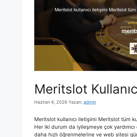
Meritslot Kullanıcı
Haziran 4, 2026
Yazarı:
admin
Meritslot kullanıcı iletişimi Meritslot tüm 
Her iki durum da iyileşmeye çok yardımcı o
daha hızlı öğrenmelerine ve web sitesi gü