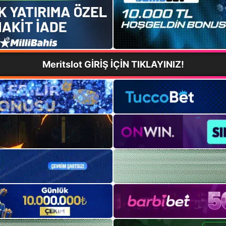
Meritslot GİRİŞ İÇİN TIKLAYINIZ!