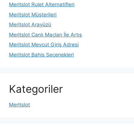
Meritslot Rulet Alternatifleri
Meritslot Müşterileri
Meritslot Arayüzü
Meritslot Canlı Maçları İle Artış
Meritslot Mevcut Giriş Adresi
Meritslot Bahis Seçenekleri
Kategoriler
Meritslot