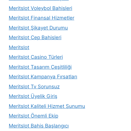
Meritslot Voleybol Bahisleri
Meritslot Finansal Hizmetler
Meritslot Şikayet Durumu
Meritslot Cep Bahisleri
Meritslot
Meritslot Casino Türleri
Meritslot Tasarım Çeşitliliği
Meritslot Kampanya Fırsatları
Meritslot Tv Sorunsuz
Meritslot Üyelik Giriş
Meritslot Kaliteli Hizmet Sunumu
Meritslot Önemli Ekip
Meritslot Bahis Başlangıcı