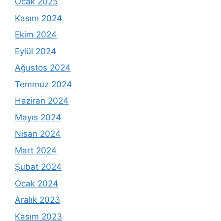
Ocak 2025
Kasım 2024
Ekim 2024
Eylül 2024
Ağustos 2024
Temmuz 2024
Haziran 2024
Mayıs 2024
Nisan 2024
Mart 2024
Şubat 2024
Ocak 2024
Aralık 2023
Kasım 2023