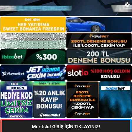
×
Meritslot GİRİŞ İÇİN TIKLAYINIZ!