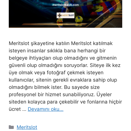
Meritslot şikayetine katılın Meritslot katılmak
isteyen insanlar sıklıkla bana herhangi bir
belgeye ihtiyaçları olup olmadığını ve gitmenin
güvenli olup olmadığını soruyorlar. Siteye ilk kez
üye olmak veya fotoğraf çekmek isteyen
kullanıcılar, sitenin gerekli evraklara sahip olup
olmadığını bilmek ister. Bu sayede size
profesyonel bir hizmet sunabiliyoruz. Üyeler
siteden kolayca para çekebilir ve fonlarına hiçbir
ücret …
Devamını oku…
Kategoriler
Meritslot