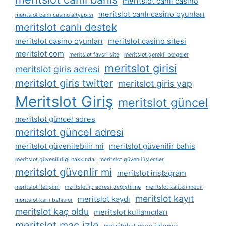
meritslot canlı casino
meritslot canlı casino oyunları
meritslot canlı casino altyapısı
meritslot canlı destek
meritslot casino oyunları
meritslot casino sitesi
meritslot com
meritslot favori site
meritslot gerekli belgeler
meritslot girisi
meritslot giris adresi
meritslot giris twitter
meritslot giris yap
Meritslot Giriş
meritslot güncel
meritslot güncel adres
meritslot güncel adresi
meritslot güvenilebilir mi
meritslot güvenilir bahis
meritslot güvenilirliği hakkında
meritslot güvenli i̇şlemler
meritslot güvenlir mi
meritslot instagram
meritslot i̇letişimi
meritslot i̇p adresi değiştirme
meritslot kaliteli mobil
meritslot kayıt
meritslot kaydı
meritslot karlı bahisler
meritslot kaç oldu
meritslot kullanıcıları
meritslot maç izle