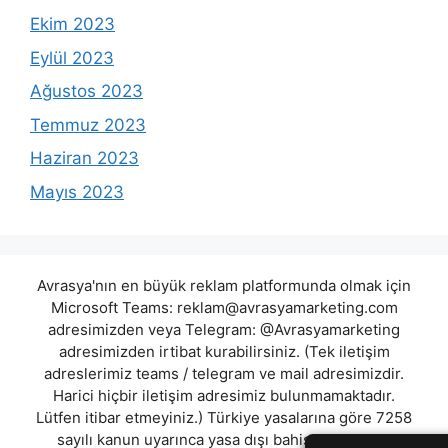
Ekim 2023
Eylül 2023
Ağustos 2023
Temmuz 2023
Haziran 2023
Mayıs 2023
Avrasya'nın en büyük reklam platformunda olmak için
Microsoft Teams:
reklam@avrasyamarketing.com
adresimizden veya Telegram: @Avrasyamarketing
adresimizden irtibat kurabilirsiniz. (Tek iletişim
adreslerimiz teams / telegram ve mail adresimizdir.
Harici hiçbir iletişim adresimiz bulunmamaktadır.
Lütfen itibar etmeyiniz.) Türkiye yasalarına göre 7258
sayılı kanun uyarınca yasa dışı bahis oynamanın