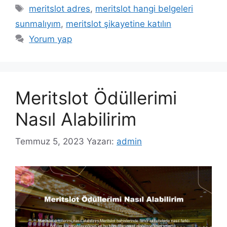
Etiketler
meritslot adres
,
meritslot hangi belgeleri
sunmalıyım
,
meritslot şikayetine katılın
Yorum yap
Meritslot Ödüllerimi
Nasıl Alabilirim
Temmuz 5, 2023
Yazarı:
admin