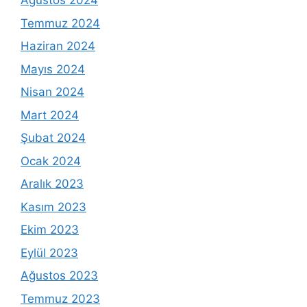
Ağustos 2024
Temmuz 2024
Haziran 2024
Mayıs 2024
Nisan 2024
Mart 2024
Şubat 2024
Ocak 2024
Aralık 2023
Kasım 2023
Ekim 2023
Eylül 2023
Ağustos 2023
Temmuz 2023