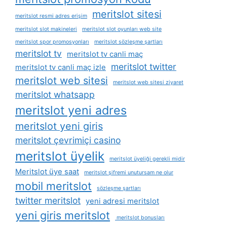
meritslot sitesi
meritslot resmi adres erişim
meritslot slot makineleri
meritslot slot oyunları web site
meritslot spor promosyonları
meritslot sözleşme şartları
meritslot tv
meritslot tv canli maç
meritslot twitter
meritslot tv canli maç izle
meritslot web sitesi
meritslot web sitesi ziyaret
meritslot whatsapp
meritslot yeni adres
meritslot yeni giris
meritslot çevrimiçi casino
meritslot üyelik
meritslot üyeliği gerekli midir
Meritslot üye saat
meritslot şifremi unutursam ne olur
mobil meritslot
sözleşme şartları
twitter meritslot
yeni adresi meritslot
yeni giris meritslot
meritslot bonusları