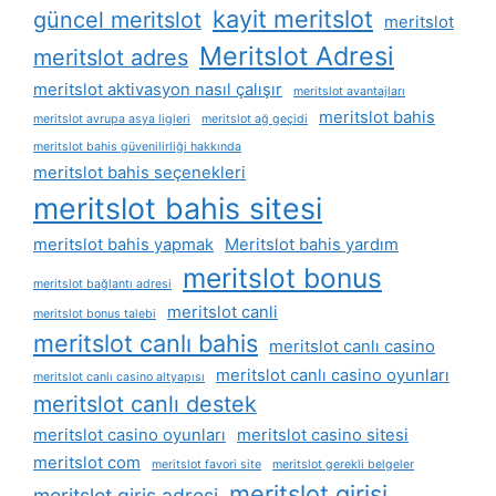
kayit meritslot
güncel meritslot
meritslot
Meritslot Adresi
meritslot adres
meritslot aktivasyon nasıl çalışır
meritslot avantajları
meritslot bahis
meritslot avrupa asya ligleri
meritslot ağ geçidi
meritslot bahis güvenilirliği hakkında
meritslot bahis seçenekleri
meritslot bahis sitesi
meritslot bahis yapmak
Meritslot bahis yardım
meritslot bonus
meritslot bağlantı adresi
meritslot canli
meritslot bonus talebi
meritslot canlı bahis
meritslot canlı casino
meritslot canlı casino oyunları
meritslot canlı casino altyapısı
meritslot canlı destek
meritslot casino oyunları
meritslot casino sitesi
meritslot com
meritslot favori site
meritslot gerekli belgeler
meritslot girisi
meritslot giris adresi