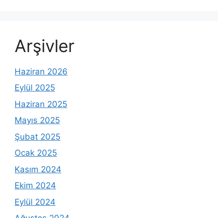
Arşivler
Haziran 2026
Eylül 2025
Haziran 2025
Mayıs 2025
Şubat 2025
Ocak 2025
Kasım 2024
Ekim 2024
Eylül 2024