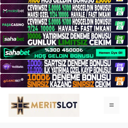
İçeriğe
atla
Menü