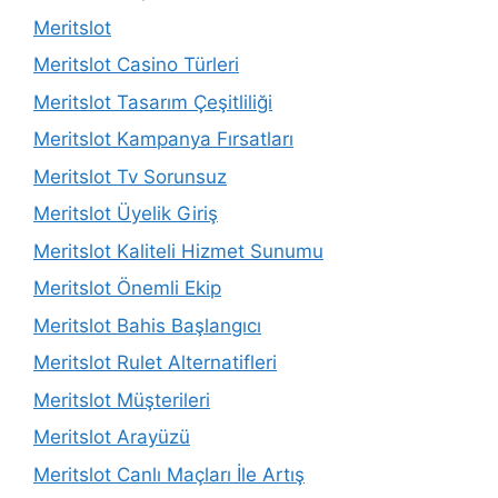
Meritslot
Meritslot Casino Türleri
Meritslot Tasarım Çeşitliliği
Meritslot Kampanya Fırsatları
Meritslot Tv Sorunsuz
Meritslot Üyelik Giriş
Meritslot Kaliteli Hizmet Sunumu
Meritslot Önemli Ekip
Meritslot Bahis Başlangıcı
Meritslot Rulet Alternatifleri
Meritslot Müşterileri
Meritslot Arayüzü
Meritslot Canlı Maçları İle Artış