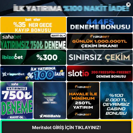
×
Meritslot GİRİŞ İÇİN TIKLAYINIZ!