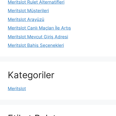
Meritslot Rulet Alternatifleri
Meritslot Müşterileri
Meritslot Arayüzü
Meritslot Canlı Maçları İle Artış
Meritslot Mevcut Giriş Adresi
Meritslot Bahis Seçenekleri
Kategoriler
Meritslot