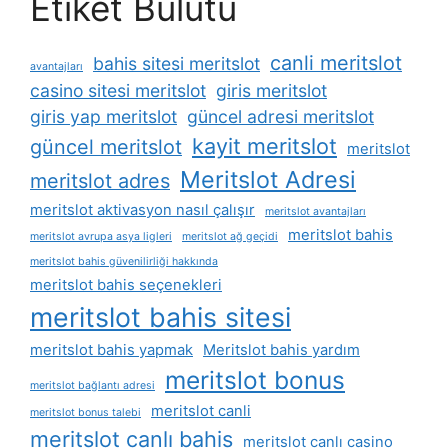
Etiket Bulutu
canli meritslot
bahis sitesi meritslot
avantajları
casino sitesi meritslot
giris meritslot
giris yap meritslot
güncel adresi meritslot
kayit meritslot
güncel meritslot
meritslot
Meritslot Adresi
meritslot adres
meritslot aktivasyon nasıl çalışır
meritslot avantajları
meritslot bahis
meritslot avrupa asya ligleri
meritslot ağ geçidi
meritslot bahis güvenilirliği hakkında
meritslot bahis seçenekleri
meritslot bahis sitesi
meritslot bahis yapmak
Meritslot bahis yardım
meritslot bonus
meritslot bağlantı adresi
meritslot canli
meritslot bonus talebi
meritslot canlı bahis
meritslot canlı casino