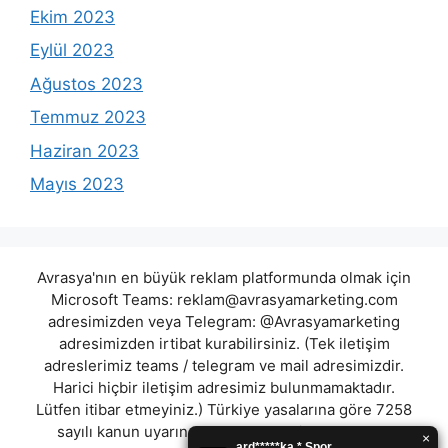
Ekim 2023
Eylül 2023
Ağustos 2023
Temmuz 2023
Haziran 2023
Mayıs 2023
Avrasya'nın en büyük reklam platformunda olmak için
Microsoft Teams:
reklam@avrasyamarketing.com
adresimizden veya Telegram: @Avrasyamarketing
adresimizden irtibat kurabilirsiniz. (Tek iletişim
adreslerimiz teams / telegram ve mail adresimizdir.
Harici hiçbir iletişim adresimiz bulunmamaktadır.
Lütfen itibar etmeyiniz.) Türkiye yasalarına göre 7258
sayılı kanun uyarınca yasa dışı bahis oynamanın