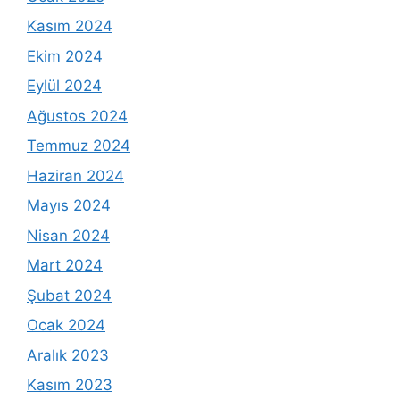
Kasım 2024
Ekim 2024
Eylül 2024
Ağustos 2024
Temmuz 2024
Haziran 2024
Mayıs 2024
Nisan 2024
Mart 2024
Şubat 2024
Ocak 2024
Aralık 2023
Kasım 2023