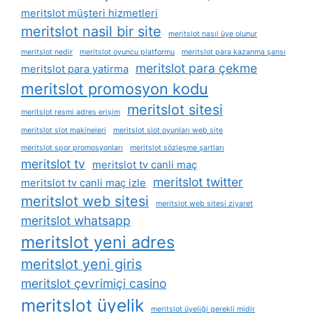
meritslot müşteri hizmetleri
meritslot nasil bir site
meritslot nasıl üye olunur
meritslot nedir
meritslot oyuncu platformu
meritslot para kazanma şansı
meritslot para çekme
meritslot para yatirma
meritslot promosyon kodu
meritslot sitesi
meritslot resmi adres erişim
meritslot slot makineleri
meritslot slot oyunları web site
meritslot spor promosyonları
meritslot sözleşme şartları
meritslot tv
meritslot tv canli maç
meritslot twitter
meritslot tv canli maç izle
meritslot web sitesi
meritslot web sitesi ziyaret
meritslot whatsapp
meritslot yeni adres
meritslot yeni giris
meritslot çevrimiçi casino
meritslot üyelik
meritslot üyeliği gerekli midir