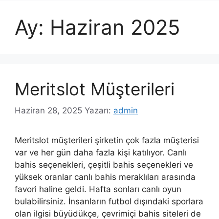
Ay:
Haziran 2025
Meritslot Müşterileri
Haziran 28, 2025
Yazarı:
admin
Meritslot müşterileri şirketin çok fazla müşterisi
var ve her gün daha fazla kişi katılıyor. Canlı
bahis seçenekleri, çeşitli bahis seçenekleri ve
yüksek oranlar canlı bahis meraklıları arasında
favori haline geldi. Hafta sonları canlı oyun
bulabilirsiniz. İnsanların futbol dışındaki sporlara
olan ilgisi büyüdükçe, çevrimiçi bahis siteleri de