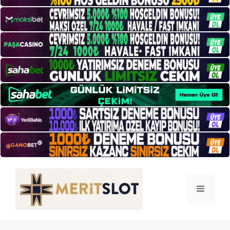
İçeriğe
atla
Menü