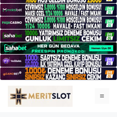
İçeriğe
atla
Menü