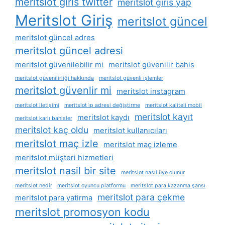
meritslot giris twitter
meritslot giris yap
Meritslot Giriş
meritslot güncel
meritslot güncel adres
meritslot güncel adresi
meritslot güvenilebilir mi
meritslot güvenilir bahis
meritslot güvenilirliği hakkında
meritslot güvenli i̇şlemler
meritslot güvenlir mi
meritslot instagram
meritslot i̇letişimi
meritslot i̇p adresi değiştirme
meritslot kaliteli mobil
meritslot kayıt
meritslot kaydı
meritslot karlı bahisler
meritslot kaç oldu
meritslot kullanıcıları
meritslot maç izle
meritslot maç izleme
meritslot müşteri hizmetleri
meritslot nasil bir site
meritslot nasıl üye olunur
meritslot nedir
meritslot oyuncu platformu
meritslot para kazanma şansı
meritslot para çekme
meritslot para yatirma
meritslot promosyon kodu