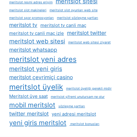
meritslot sitesi
meritslot resmi adres erişim
meritslot slot makineleri
meritslot slot oyunları web site
meritslot spor promosyonları
meritslot sözleşme şartları
meritslot tv
meritslot tv canli maç
meritslot twitter
meritslot tv canli maç izle
meritslot web sitesi
meritslot web sitesi ziyaret
meritslot whatsapp
meritslot yeni adres
meritslot yeni giris
meritslot çevrimiçi casino
meritslot üyelik
meritslot üyeliği gerekli midir
Meritslot üye saat
meritslot şifremi unutursam ne olur
mobil meritslot
sözleşme şartları
twitter meritslot
yeni adresi meritslot
yeni giris meritslot
meritslot bonusları