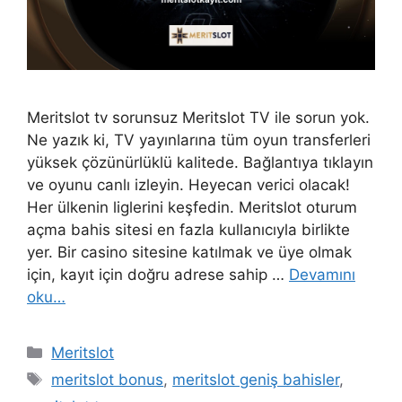
Meritslot tv sorunsuz Meritslot TV ile sorun yok.
Ne yazık ki, TV yayınlarına tüm oyun transferleri
yüksek çözünürlüklü kalitede. Bağlantıya tıklayın
ve oyunu canlı izleyin. Heyecan verici olacak!
Her ülkenin liglerini keşfedin. Meritslot oturum
açma bahis sitesi en fazla kullanıcıyla birlikte
yer. Bir casino sitesine katılmak ve üye olmak
için, kayıt için doğru adrese sahip …
Devamını
oku…
Kategoriler
Meritslot
Etiketler
meritslot bonus
,
meritslot geniş bahisler
,