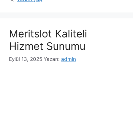
Meritslot Kaliteli
Hizmet Sunumu
Eylül 13, 2025
Yazarı:
admin