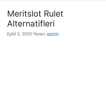
Meritslot Rulet
Alternatifleri
Eylül 3, 2025
Yazarı:
admin