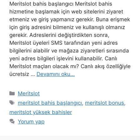
Meritslot bahis başlangıcı Meritslot bahis
hizmetine başlamak için web sitelerini ziyaret
etmeniz ve giriş yapmanız gerekir. Buna erişmek
için giriş adresini bilmeniz ve kullanışlı olmanız
gerekir. Adreslerini değiştirdikten sonra,
Meritslot üyeleri SMS tarafından yeni adres
bilgilerini alabilir ve mağaza ziyaretleri sırasında
yeni adres bilgileri işlevini kullanabilir. Canlı
Meritslot maçları olacak mı? Canlı akış özelliğiyle
ücretsiz …
Devamını oku…
Kategoriler
Meritslot
Etiketler
meritslot bahis başlangıcı
,
meritslot bonus
,
meritslot yüksek bahisler
Yorum yap