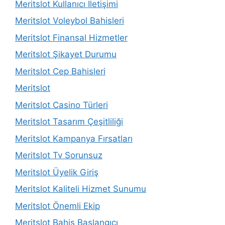
Meritslot Kullanıcı İletişimi
Meritslot Voleybol Bahisleri
Meritslot Finansal Hizmetler
Meritslot Şikayet Durumu
Meritslot Cep Bahisleri
Meritslot
Meritslot Casino Türleri
Meritslot Tasarım Çeşitliliği
Meritslot Kampanya Fırsatları
Meritslot Tv Sorunsuz
Meritslot Üyelik Giriş
Meritslot Kaliteli Hizmet Sunumu
Meritslot Önemli Ekip
Meritslot Bahis Başlangıcı