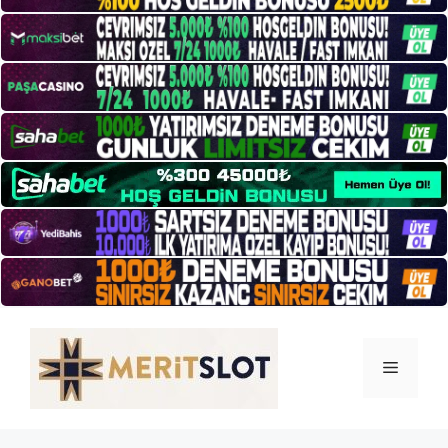
İçeriğe
atla
Menü