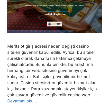
Meritslot giriş adresi neden değişti casino
siteleri güvenilir kabul edilir. Ayrıca, bu siteler
sürekli olarak daha fazla katılımcı çekmeye
çalışmaktadır. Bununla birlikte, bu araştırma
herhangi bir web sitesine güvenmeyi çok
kolaylaştırdı. Bahisçiler güvenilir bir hizmet
sunar. Casino sitesinden güvenilir hizmet alan
kişi kazanır. Para kazanmak isteyen kişiler için
çok sayıda güvenli ve güvenilir casino web …
Devamını oku…