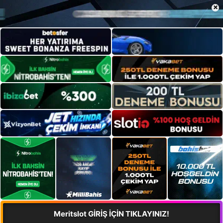
×
Meritslot GİRİŞ İÇİN TIKLAYINIZ!