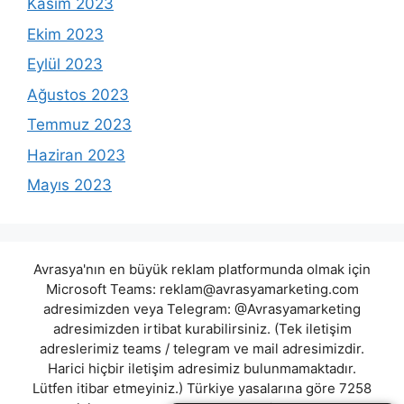
Kasım 2023
Ekim 2023
Eylül 2023
Ağustos 2023
Temmuz 2023
Haziran 2023
Mayıs 2023
Avrasya'nın en büyük reklam platformunda olmak için
Microsoft Teams:
reklam@avrasyamarketing.com
adresimizden veya Telegram: @Avrasyamarketing
adresimizden irtibat kurabilirsiniz. (Tek iletişim
adreslerimiz teams / telegram ve mail adresimizdir.
Harici hiçbir iletişim adresimiz bulunmamaktadır.
Lütfen itibar etmeyiniz.) Türkiye yasalarına göre 7258