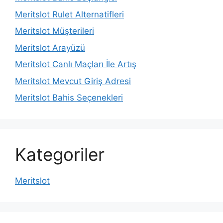
Meritslot Rulet Alternatifleri
Meritslot Müşterileri
Meritslot Arayüzü
Meritslot Canlı Maçları İle Artış
Meritslot Mevcut Giriş Adresi
Meritslot Bahis Seçenekleri
Kategoriler
Meritslot