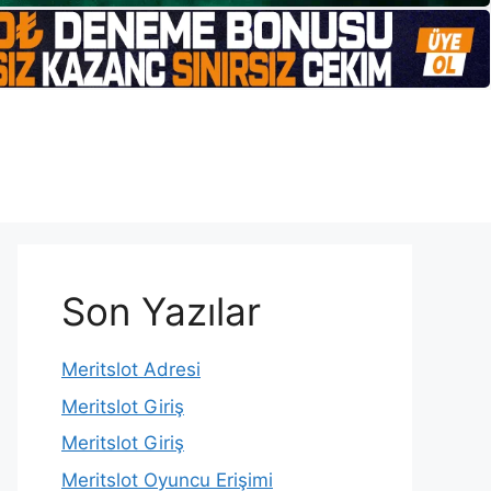
Son Yazılar
Meritslot Adresi
Meritslot Giriş
Meritslot Giriş
Meritslot Oyuncu Erişimi