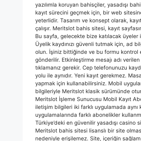
yazılımla koruyan bahisçiler, yasadışı bah
kayıt sürecini geçmek için, bir web sitesi
yeterlidir. Tasarım ve konsept olarak, kayı
çalışır. Meritslot bahis sitesi, kayıt sayfas
Bu sayfa, gelecekte bize katılacak üyeler i
Üyelik kaydınızı güvenli tutmak için, ad bi
olun. İşiniz bittiğinde ve bu formu kontrol
gönderilir. Etkinleştirme mesajı adı veril
tıklamanız gerekir. Cep telefonunuzu kayd
yolu ile aynıdır. Yeni kayıt gerekmez. Mas
yapmak için kullanabilirsiniz. Mobil uygul
bilgileriyle Meritslot klasik sürümünde oturu
Meritslot İşleme Sunucusu Mobil Kayıt Ab
iletişim bilgileri iki farklı uygulamada ay
uygulamalarında farklı abonelikler kullanma
Türkiye’deki en güvenilir yasadışı casino sit
Meritslot bahis sitesi lisanslı bir site ol
nedeniyle erişilemez. Site, içeriğin sağl