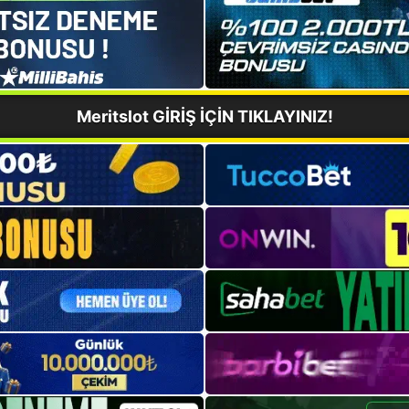
Meritslot GİRİŞ İÇİN TIKLAYINIZ!