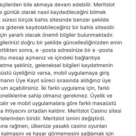
isçilerden bile akmaya devam edebilir. Meritslot
ne günlük olarak nasıl kaydedileceğini bilmek
t süreci birçok bahis sitesinde benzer şekilde
ına giderek kaydolabileceğiniz bir bahis sitesidir.
çin yararlı olacak önemli bilgiler bulunmaktadır.
lgilerinizi doğru bir şekilde güncellediğinizden emin
 ettikten sonra, e -posta adresinize bir e -posta
en bu mesajı açmanız ve içindeki bağlantıya
etme şekliniz, geleneksel bilgileri kaydetmenin
aüstü üyeliğiniz varsa, mobil uygulamaya giriş
amanın Üye Kayıt süreci sırasında aldığınız üye
m açabilirsiniz. İki farklı uygulama için, farklı
oneliklerine sahip olmanız gerekmez. Üyelik ve
nı kalır ve mobil uygulamalara göre farklı masaüstü
 ihtiyacını ortadan kaldırır. Meritslot Casino sitesi
elerinden biridir. Meritslot ismini değiştirdi.
masına rağmen, ülkenize yasaklı casino oyunları
am kalmasını ve hasar görmemesini sağlamak için