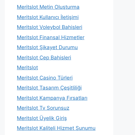
Meritslot Metin Oluşturma
Meritslot Kullanıcı İletişimi
Meritslot Voleybol Bahisleri
Meritslot Finansal Hizmetler
Meritslot Şikayet Durumu
Meritslot Cep Bahisleri
Meritslot
Meritslot Casino Türleri
Meritslot Tasarım Çeşitliliği
Meritslot Kampanya Fırsatları
Meritslot Tv Sorunsuz
Meritslot Üyelik Giriş
Meritslot Kaliteli Hizmet Sunumu