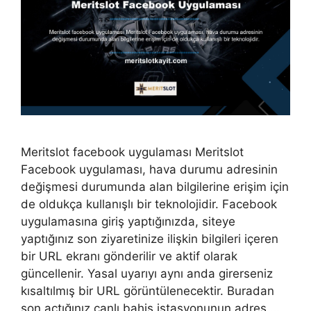
Meritslot facebook uygulaması Meritslot
Facebook uygulaması, hava durumu adresinin
değişmesi durumunda alan bilgilerine erişim için
de oldukça kullanışlı bir teknolojidir. Facebook
uygulamasına giriş yaptığınızda, siteye
yaptığınız son ziyaretinize ilişkin bilgileri içeren
bir URL ekranı gönderilir ve aktif olarak
güncellenir. Yasal uyarıyı aynı anda girerseniz
kısaltılmış bir URL görüntülenecektir. Buradan
son açtığınız canlı bahis istasyonunun adres …