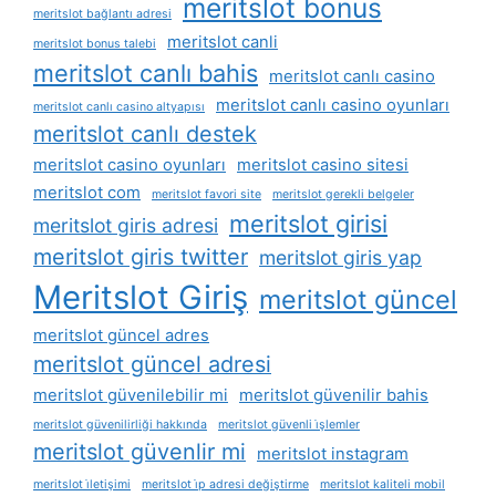
meritslot bonus
meritslot bağlantı adresi
meritslot canli
meritslot bonus talebi
meritslot canlı bahis
meritslot canlı casino
meritslot canlı casino oyunları
meritslot canlı casino altyapısı
meritslot canlı destek
meritslot casino oyunları
meritslot casino sitesi
meritslot com
meritslot favori site
meritslot gerekli belgeler
meritslot girisi
meritslot giris adresi
meritslot giris twitter
meritslot giris yap
Meritslot Giriş
meritslot güncel
meritslot güncel adres
meritslot güncel adresi
meritslot güvenilebilir mi
meritslot güvenilir bahis
meritslot güvenilirliği hakkında
meritslot güvenli i̇şlemler
meritslot güvenlir mi
meritslot instagram
meritslot i̇letişimi
meritslot i̇p adresi değiştirme
meritslot kaliteli mobil