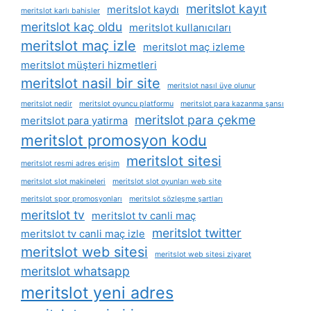
meritslot kayıt
meritslot kaydı
meritslot karlı bahisler
meritslot kaç oldu
meritslot kullanıcıları
meritslot maç izle
meritslot maç izleme
meritslot müşteri hizmetleri
meritslot nasil bir site
meritslot nasıl üye olunur
meritslot nedir
meritslot oyuncu platformu
meritslot para kazanma şansı
meritslot para çekme
meritslot para yatirma
meritslot promosyon kodu
meritslot sitesi
meritslot resmi adres erişim
meritslot slot makineleri
meritslot slot oyunları web site
meritslot spor promosyonları
meritslot sözleşme şartları
meritslot tv
meritslot tv canli maç
meritslot twitter
meritslot tv canli maç izle
meritslot web sitesi
meritslot web sitesi ziyaret
meritslot whatsapp
meritslot yeni adres