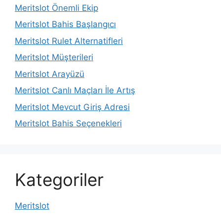
Meritslot Önemli Ekip
Meritslot Bahis Başlangıcı
Meritslot Rulet Alternatifleri
Meritslot Müşterileri
Meritslot Arayüzü
Meritslot Canlı Maçları İle Artış
Meritslot Mevcut Giriş Adresi
Meritslot Bahis Seçenekleri
Kategoriler
Meritslot