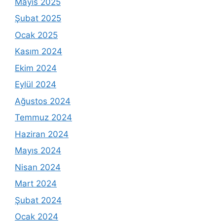
Mayıs 2025
Şubat 2025
Ocak 2025
Kasım 2024
Ekim 2024
Eylül 2024
Ağustos 2024
Temmuz 2024
Haziran 2024
Mayıs 2024
Nisan 2024
Mart 2024
Şubat 2024
Ocak 2024