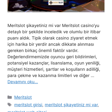
Meritslot şikayetiniz mi var Meritslot casino’yu
detaylı bir şekilde inceledik ve olumlu bir itibar
puanı aldık. Tipik olarak casino ziyaret etmek
için harika bir yerdir ancak dikkate alınması
gereken birkaç önemli faktör vardır.
Değerlendirmemizde oyuncu geri bildirimleri,
potansiyel kazançlar, lisanslama, oyun yeniliği,
müşteri hizmetleri, şartlar ve koşulların adilliği,
para çekme ve kazanma limitleri ve diğer …
Devamını oku…
Kategoriler
Meritslot
Etiketler
meritslot girisi
,
meritslot şikayetiniz mi var
,