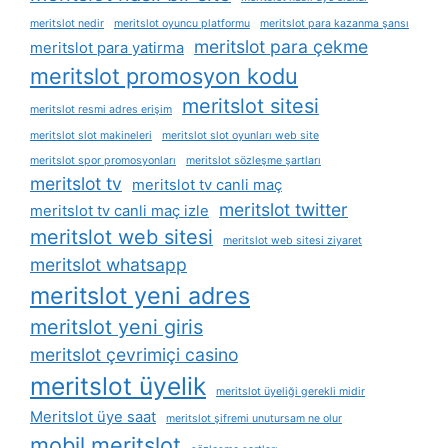
meritslot nedir
meritslot oyuncu platformu
meritslot para kazanma şansı
meritslot para çekme
meritslot para yatirma
meritslot promosyon kodu
meritslot sitesi
meritslot resmi adres erişim
meritslot slot makineleri
meritslot slot oyunları web site
meritslot spor promosyonları
meritslot sözleşme şartları
meritslot tv
meritslot tv canli maç
meritslot twitter
meritslot tv canli maç izle
meritslot web sitesi
meritslot web sitesi ziyaret
meritslot whatsapp
meritslot yeni adres
meritslot yeni giris
meritslot çevrimiçi casino
meritslot üyelik
meritslot üyeliği gerekli midir
Meritslot üye saat
meritslot şifremi unutursam ne olur
mobil meritslot