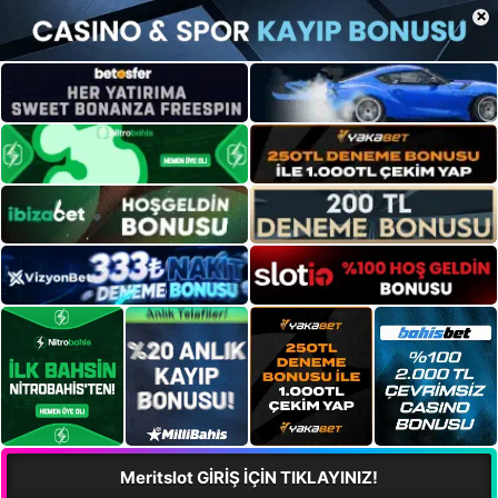
×
Meritslot GİRİŞ İÇİN TIKLAYINIZ!