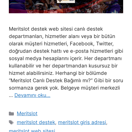
Meritslot destek web sitesi canlı destek
departmanları, hizmetler alanı veya bir bütün
olarak müşteri hizmetleri, Facebook, Twitter,
doğrudan destek hattı ve e-posta hizmetleri gibi
sosyal medya hesaplarını içerir. Her departmanı
kullanabilir ve her departmandan kusursuz bir
hizmet alabilirsiniz. Herhangi bir bölümde
“Meritslot Canlı Destek Bağımlı mı?” Gibi bir soru
sormanıza gerek yok. Belgeye müşteri merkezli
…
Devamını oku…
Kategoriler
Meritslot
Etiketler
meritslot destek
,
meritslot giris adresi
,
meritslot web sitesi