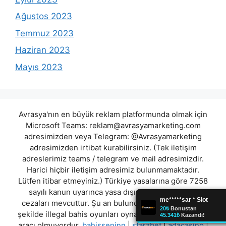
Ağustos 2023
Temmuz 2023
Haziran 2023
Mayıs 2023
Avrasya'nın en büyük reklam platformunda olmak için
Microsoft Teams:
reklam@avrasyamarketing.com
adresimizden veya Telegram: @Avrasyamarketing
adresimizden irtibat kurabilirsiniz. (Tek iletişim
adreslerimiz teams / telegram ve mail adresimizdir.
Harici hiçbir iletişim adresimiz bulunmamaktadır.
Lütfen itibar etmeyiniz.) Türkiye yasalarına göre 7258
sayılı kanun uyarınca yasa dışı bahis oynamanın
cezaları mevcuttur. Şu an bulunduğunuz site hiç bir
şekilde illegal bahis oyunları oynatmıyor ve oynamaya
aracı olmuyordur.
bahisseninn
|
starzbet
|
adacasino
|