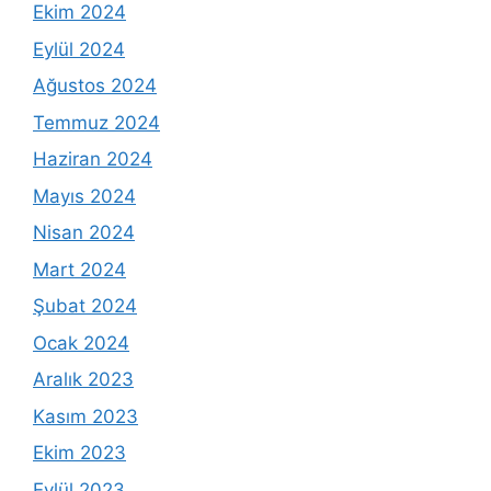
Ekim 2024
Eylül 2024
Ağustos 2024
Temmuz 2024
Haziran 2024
Mayıs 2024
Nisan 2024
Mart 2024
Şubat 2024
Ocak 2024
Aralık 2023
Kasım 2023
Ekim 2023
Eylül 2023