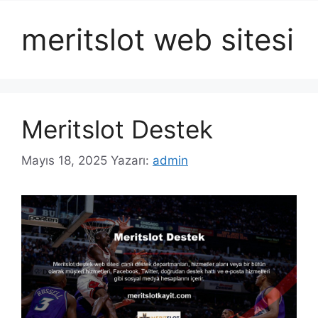
meritslot web sitesi
Meritslot Destek
Mayıs 18, 2025
Yazarı:
admin