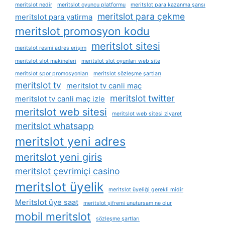
meritslot nedir
meritslot oyuncu platformu
meritslot para kazanma şansı
meritslot para çekme
meritslot para yatirma
meritslot promosyon kodu
meritslot sitesi
meritslot resmi adres erişim
meritslot slot makineleri
meritslot slot oyunları web site
meritslot spor promosyonları
meritslot sözleşme şartları
meritslot tv
meritslot tv canli maç
meritslot twitter
meritslot tv canli maç izle
meritslot web sitesi
meritslot web sitesi ziyaret
meritslot whatsapp
meritslot yeni adres
meritslot yeni giris
meritslot çevrimiçi casino
meritslot üyelik
meritslot üyeliği gerekli midir
Meritslot üye saat
meritslot şifremi unutursam ne olur
mobil meritslot
sözleşme şartları