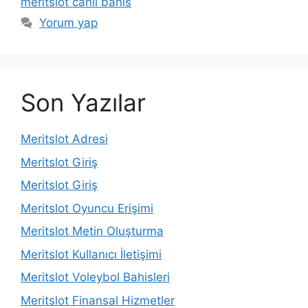
meritslot canlı bahis
Yorum yap
Son Yazılar
Meritslot Adresi
Meritslot Giriş
Meritslot Giriş
Meritslot Oyuncu Erişimi
Meritslot Metin Oluşturma
Meritslot Kullanıcı İletişimi
Meritslot Voleybol Bahisleri
Meritslot Finansal Hizmetler