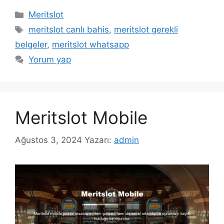
Kategoriler
Meritslot
Etiketler
meritslot canlı bahis
,
meritslot gerekli
belgeler
,
meritslot whatsapp
Yorum yap
Meritslot Mobile
Ağustos 3, 2024
Yazarı:
admin