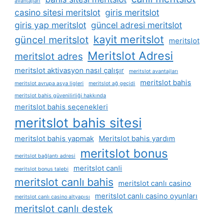
avantajları
casino sitesi meritslot
giris meritslot
giris yap meritslot
güncel adresi meritslot
kayit meritslot
güncel meritslot
meritslot
Meritslot Adresi
meritslot adres
meritslot aktivasyon nasıl çalışır
meritslot avantajları
meritslot bahis
meritslot avrupa asya ligleri
meritslot ağ geçidi
meritslot bahis güvenilirliği hakkında
meritslot bahis seçenekleri
meritslot bahis sitesi
meritslot bahis yapmak
Meritslot bahis yardım
meritslot bonus
meritslot bağlantı adresi
meritslot canli
meritslot bonus talebi
meritslot canlı bahis
meritslot canlı casino
meritslot canlı casino oyunları
meritslot canlı casino altyapısı
meritslot canlı destek