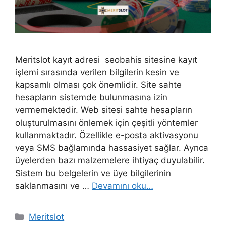
Meritslot kayıt adresi seobahis sitesine kayıt
işlemi sırasında verilen bilgilerin kesin ve
kapsamlı olması çok önemlidir. Site sahte
hesapların sistemde bulunmasına izin
vermemektedir. Web sitesi sahte hesapların
oluşturulmasını önlemek için çeşitli yöntemler
kullanmaktadır. Özellikle e-posta aktivasyonu
veya SMS bağlamında hassasiyet sağlar. Ayrıca
üyelerden bazı malzemelere ihtiyaç duyulabilir.
Sistem bu belgelerin ve üye bilgilerinin
saklanmasını ve …
Devamını oku…
Kategoriler
Meritslot