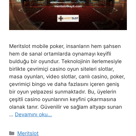
Meritslot mobile poker, insanların hem şahsen
hem de sanal ortamlarda oynamayı keyifli
bulduğu bir oyundur. Teknolojinin ilerlemesiyle
birlikte çevrimiçi casino oyun siteleri slotlar,
masa oyunları, video slotlar, canlı casino, poker,
çevrimiçi bingo ve daha fazlasını içeren geniş
bir oyun yelpazesi sunmaktadır. Bu, üyelerin
çeşitli casino oyunlarının keyfini çıkarmasına
olanak tanır. Güvenilir ve sağlam altyapı sunan
…
Devamını oku…
Kategoriler
Meritslot