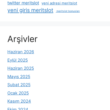
twitter meritslot
yeni adresi meritslot
yeni giris meritslot
meritslot bonusları
Arşivler
Haziran 2026
Eylül 2025
Haziran 2025
Mayıs 2025
Şubat 2025
Ocak 2025
Kasım 2024
Ekim 2024