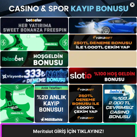
×
Meritslot GİRİŞ İÇİN TIKLAYINIZ!