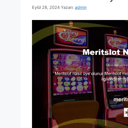
Eylül 28, 2024
Yazarı:
admin