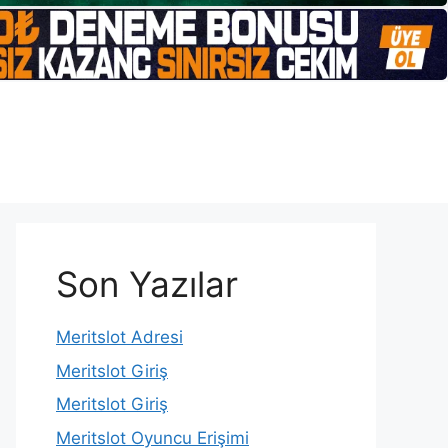
Son Yazılar
Meritslot Adresi
Meritslot Giriş
Meritslot Giriş
Meritslot Oyuncu Erişimi