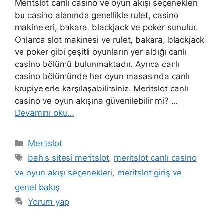
Meritslot canlı casino ve oyun akışı seçenekleri
bu casino alanında genellikle rulet, casino
makineleri, bakara, blackjack ve poker sunulur.
Onlarca slot makinesi ve rulet, bakara, blackjack
ve poker gibi çeşitli oyunların yer aldığı canlı
casino bölümü bulunmaktadır. Ayrıca canlı
casino bölümünde her oyun masasında canlı
krupiyelerle karşılaşabilirsiniz. Meritslot canlı
casino ve oyun akışına güvenilebilir mi? …
Devamını oku…
Kategoriler
Meritslot
Etiketler
bahis sitesi meritslot
,
meritslot canlı casino
ve oyun akışı seçenekleri
,
meritslot giriş ve
genel bakış
Yorum yap