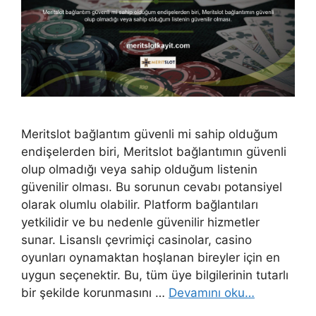
Meritslot bağlantım güvenli mi sahip olduğum
endişelerden biri, Meritslot bağlantımın güvenli
olup olmadığı veya sahip olduğum listenin
güvenilir olması. Bu sorunun cevabı potansiyel
olarak olumlu olabilir. Platform bağlantıları
yetkilidir ve bu nedenle güvenilir hizmetler
sunar. Lisanslı çevrimiçi casinolar, casino
oyunları oynamaktan hoşlanan bireyler için en
uygun seçenektir. Bu, tüm üye bilgilerinin tutarlı
bir şekilde korunmasını …
Devamını oku…