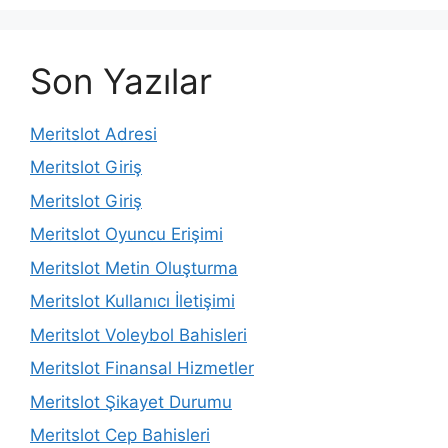
Son Yazılar
Meritslot Adresi
Meritslot Giriş
Meritslot Giriş
Meritslot Oyuncu Erişimi
Meritslot Metin Oluşturma
Meritslot Kullanıcı İletişimi
Meritslot Voleybol Bahisleri
Meritslot Finansal Hizmetler
Meritslot Şikayet Durumu
Meritslot Cep Bahisleri