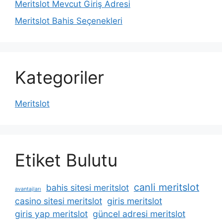
Meritslot Mevcut Giriş Adresi
Meritslot Bahis Seçenekleri
Kategoriler
Meritslot
Etiket Bulutu
canli meritslot
bahis sitesi meritslot
avantajları
casino sitesi meritslot
giris meritslot
giris yap meritslot
güncel adresi meritslot