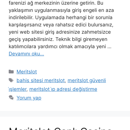
farenizi ağ merkezinin üzerine getirin. Bu
yaklaşımın uygulanmasıyla giriş engeli en aza
indirilebilir. Uygulamada herhangi bir sorunla
karşılaşırsanız veya rahatsız edici bulursanız,
yeni web sitesi giriş adresinize zahmetsizce
geçiş yapabilirsiniz. Teknik bilgi giremeyen
katılımcılara yardımcı olmak amacıyla yeni …
Devamını oku…
Kategoriler
Meritslot
Etiketler
bahis sitesi meritslot
,
meritslot güvenli
i̇şlemler
,
meritslot i̇p adresi değiştirme
Yorum yap