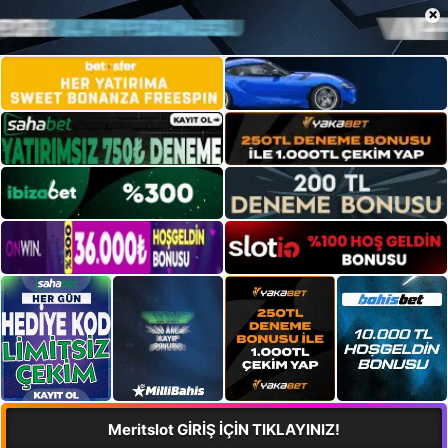
×
Meritslot GİRİŞ İÇİN TIKLAYINIZ!