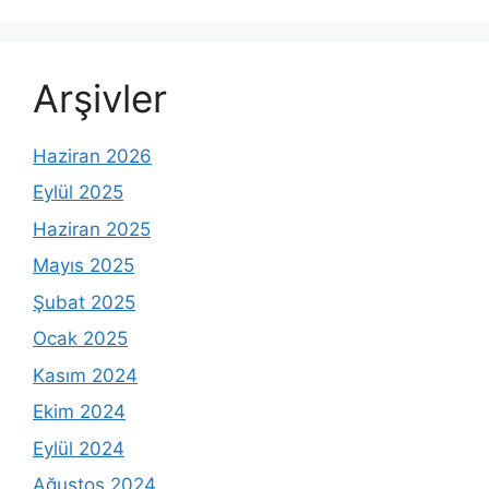
Arşivler
Haziran 2026
Eylül 2025
Haziran 2025
Mayıs 2025
Şubat 2025
Ocak 2025
Kasım 2024
Ekim 2024
Eylül 2024
Ağustos 2024