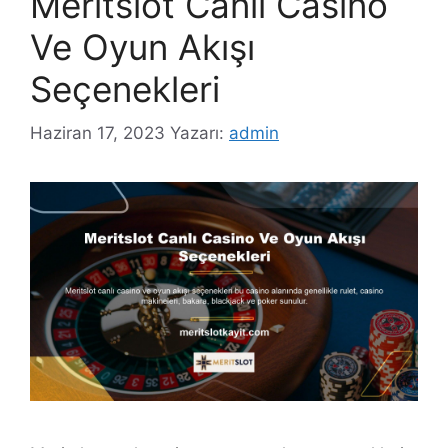
Meritslot Canlı Casino
Ve Oyun Akışı
Seçenekleri
Haziran 17, 2023
Yazarı:
admin