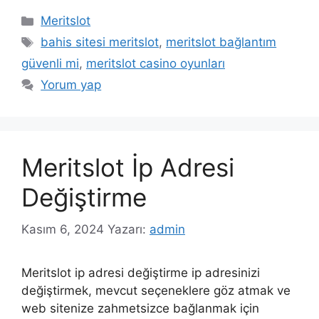
Kategoriler
Meritslot
Etiketler
bahis sitesi meritslot
,
meritslot bağlantım
güvenli mi
,
meritslot casino oyunları
Yorum yap
Meritslot İp Adresi
Değiştirme
Kasım 6, 2024
Yazarı:
admin
Meritslot ip adresi değiştirme ip adresinizi
değiştirmek, mevcut seçeneklere göz atmak ve
web sitenize zahmetsizce bağlanmak için