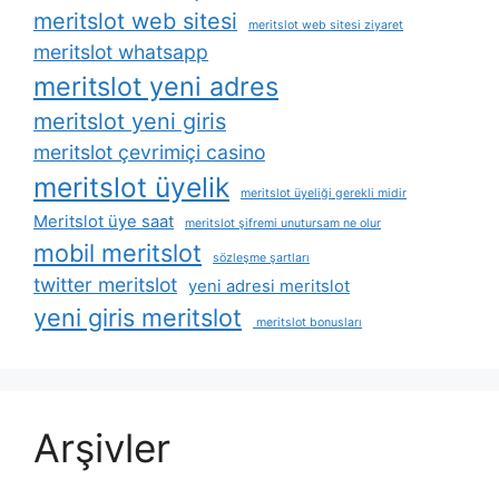
meritslot web sitesi
meritslot web sitesi ziyaret
meritslot whatsapp
meritslot yeni adres
meritslot yeni giris
meritslot çevrimiçi casino
meritslot üyelik
meritslot üyeliği gerekli midir
Meritslot üye saat
meritslot şifremi unutursam ne olur
mobil meritslot
sözleşme şartları
twitter meritslot
yeni adresi meritslot
yeni giris meritslot
meritslot bonusları
Arşivler