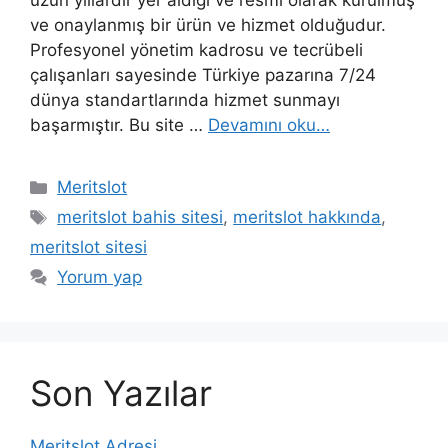
uzun yıllardır yer aldığı ve resmi olarak kurulmuş
ve onaylanmış bir ürün ve hizmet olduğudur.
Profesyonel yönetim kadrosu ve tecrübeli
çalışanları sayesinde Türkiye pazarına 7/24
dünya standartlarında hizmet sunmayı
başarmıştır. Bu site …
Devamını oku…
Kategoriler
Meritslot
Etiketler
meritslot bahis sitesi
,
meritslot hakkında
,
meritslot sitesi
Yorum yap
Son Yazılar
Meritslot Adresi