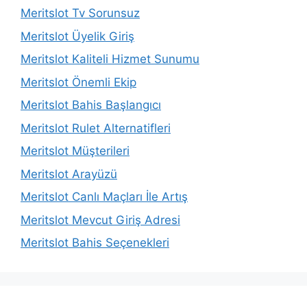
Meritslot Tv Sorunsuz
Meritslot Üyelik Giriş
Meritslot Kaliteli Hizmet Sunumu
Meritslot Önemli Ekip
Meritslot Bahis Başlangıcı
Meritslot Rulet Alternatifleri
Meritslot Müşterileri
Meritslot Arayüzü
Meritslot Canlı Maçları İle Artış
Meritslot Mevcut Giriş Adresi
Meritslot Bahis Seçenekleri