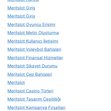
Meritslot Giriş
Meritslot Giriş
Meritslot Oyuncu Erişimi
Meritslot Metin Oluşturma
Meritslot Kullanıcı İletişimi
Meritslot Voleybol Bahisleri
Meritslot Finansal Hizmetler
Meritslot Şikayet Durumu
Meritslot Cep Bahisleri
Meritslot
Meritslot Casino Türleri
Meritslot Tasarım Çeşitliliği
Meritslot Kampanya Fırsatları