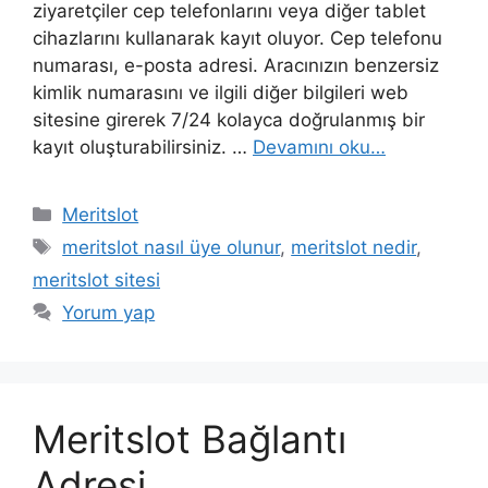
ziyaretçiler cep telefonlarını veya diğer tablet
cihazlarını kullanarak kayıt oluyor. Cep telefonu
numarası, e-posta adresi. Aracınızın benzersiz
kimlik numarasını ve ilgili diğer bilgileri web
sitesine girerek 7/24 kolayca doğrulanmış bir
kayıt oluşturabilirsiniz. …
Devamını oku…
Kategoriler
Meritslot
Etiketler
meritslot nasıl üye olunur
,
meritslot nedir
,
meritslot sitesi
Yorum yap
Meritslot Bağlantı
Adresi