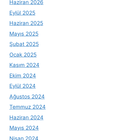
Haziran 2026
Eylül 2025
Haziran 2025
Mayıs 2025
Şubat 2025
Ocak 2025
Kasım 2024
Ekim 2024
Eylül 2024
Ağustos 2024
Temmuz 2024
Haziran 2024
Mayıs 2024
Nisan 2024