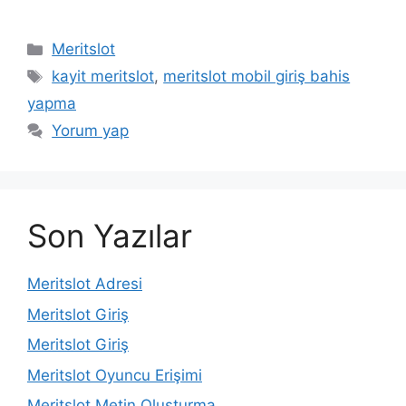
Kategoriler
Meritslot
Etiketler
kayit meritslot
,
meritslot mobil giriş bahis
yapma
Yorum yap
Son Yazılar
Meritslot Adresi
Meritslot Giriş
Meritslot Giriş
Meritslot Oyuncu Erişimi
Meritslot Metin Oluşturma