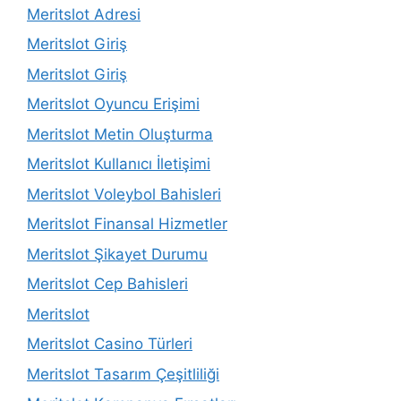
Meritslot Adresi
Meritslot Giriş
Meritslot Giriş
Meritslot Oyuncu Erişimi
Meritslot Metin Oluşturma
Meritslot Kullanıcı İletişimi
Meritslot Voleybol Bahisleri
Meritslot Finansal Hizmetler
Meritslot Şikayet Durumu
Meritslot Cep Bahisleri
Meritslot
Meritslot Casino Türleri
Meritslot Tasarım Çeşitliliği