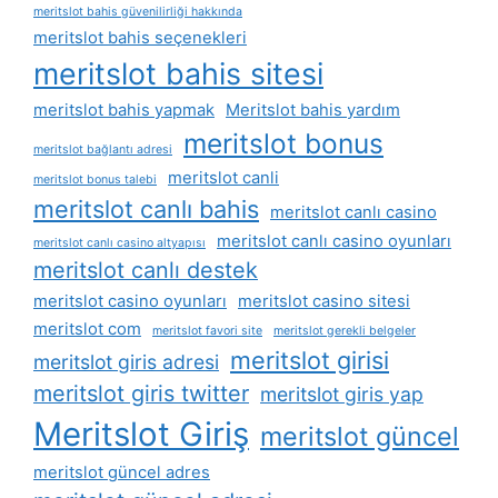
meritslot bahis güvenilirliği hakkında
meritslot bahis seçenekleri
meritslot bahis sitesi
meritslot bahis yapmak
Meritslot bahis yardım
meritslot bonus
meritslot bağlantı adresi
meritslot canli
meritslot bonus talebi
meritslot canlı bahis
meritslot canlı casino
meritslot canlı casino oyunları
meritslot canlı casino altyapısı
meritslot canlı destek
meritslot casino oyunları
meritslot casino sitesi
meritslot com
meritslot favori site
meritslot gerekli belgeler
meritslot girisi
meritslot giris adresi
meritslot giris twitter
meritslot giris yap
Meritslot Giriş
meritslot güncel
meritslot güncel adres