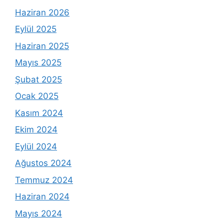
Haziran 2026
Eylül 2025
Haziran 2025
Mayıs 2025
Şubat 2025
Ocak 2025
Kasım 2024
Ekim 2024
Eylül 2024
Ağustos 2024
Temmuz 2024
Haziran 2024
Mayıs 2024