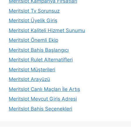
Meritslot Kampanya Fırsatları
Meritslot Tv Sorunsuz
Meritslot Üyelik Giriş
Meritslot Kaliteli Hizmet Sunumu
Meritslot Önemli Ekip
Meritslot Bahis Başlangıcı
Meritslot Rulet Alternatifleri
Meritslot Müşterileri
Meritslot Arayüzü
Meritslot Canlı Maçları İle Artış
Meritslot Mevcut Giriş Adresi
Meritslot Bahis Seçenekleri