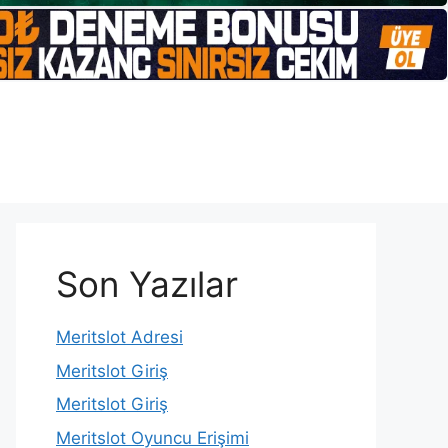
Son Yazılar
Meritslot Adresi
Meritslot Giriş
Meritslot Giriş
Meritslot Oyuncu Erişimi