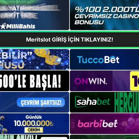
Meritslot GİRİŞ İÇİN TIKLAYINIZ!