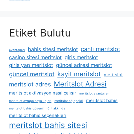
Etiket Bulutu
canli meritslot
bahis sitesi meritslot
avantajları
casino sitesi meritslot
giris meritslot
giris yap meritslot
güncel adresi meritslot
kayit meritslot
güncel meritslot
meritslot
Meritslot Adresi
meritslot adres
meritslot aktivasyon nasıl çalışır
meritslot avantajları
meritslot bahis
meritslot avrupa asya ligleri
meritslot ağ geçidi
meritslot bahis güvenilirliği hakkında
meritslot bahis seçenekleri
meritslot bahis sitesi