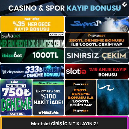
×
Meritslot GİRİŞ İÇİN TIKLAYINIZ!