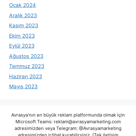
Ocak 2024
Aralık 2023
Kasım 2023
Ekim 2023
Eylül 2023
Ağustos 2023
Temmuz 2023
Haziran 2023
Mayıs 2023
Avrasya'nın en büyük reklam platformunda olmak için
Microsoft Teams:
reklam@avrasyamarketing.com
adresimizden veya Telegram: @Avrasyamarketing
adresimizden irtibat kurabilirsiniz. (Tek iletişim