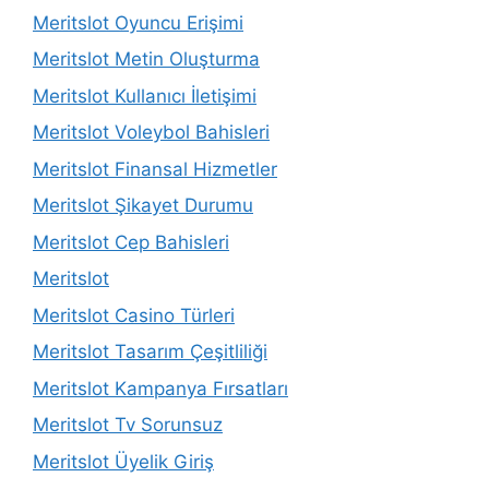
Meritslot Oyuncu Erişimi
Meritslot Metin Oluşturma
Meritslot Kullanıcı İletişimi
Meritslot Voleybol Bahisleri
Meritslot Finansal Hizmetler
Meritslot Şikayet Durumu
Meritslot Cep Bahisleri
Meritslot
Meritslot Casino Türleri
Meritslot Tasarım Çeşitliliği
Meritslot Kampanya Fırsatları
Meritslot Tv Sorunsuz
Meritslot Üyelik Giriş