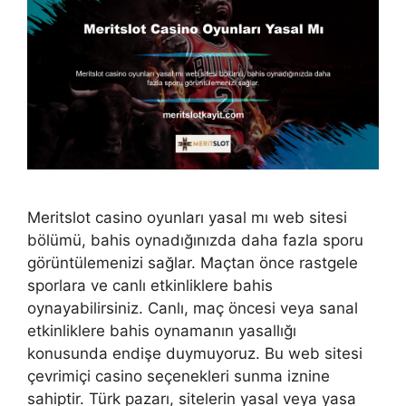
Meritslot casino oyunları yasal mı web sitesi
bölümü, bahis oynadığınızda daha fazla sporu
görüntülemenizi sağlar. Maçtan önce rastgele
sporlara ve canlı etkinliklere bahis
oynayabilirsiniz. Canlı, maç öncesi veya sanal
etkinliklere bahis oynamanın yasallığı
konusunda endişe duymuyoruz. Bu web sitesi
çevrimiçi casino seçenekleri sunma iznine
sahiptir. Türk pazarı, sitelerin yasal veya yasa