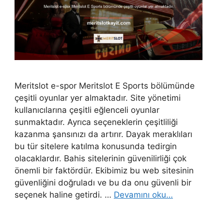
Meritslot e-spor Meritslot E Sports bölümünde
çeşitli oyunlar yer almaktadır. Site yönetimi
kullanıcılarına çeşitli eğlenceli oyunlar
sunmaktadır. Ayrıca seçeneklerin çeşitliliği
kazanma şansınızı da artırır. Dayak meraklıları
bu tür sitelere katılma konusunda tedirgin
olacaklardır. Bahis sitelerinin güvenilirliği çok
önemli bir faktördür. Ekibimiz bu web sitesinin
güvenliğini doğruladı ve bu da onu güvenli bir
seçenek haline getirdi. …
Devamını oku…