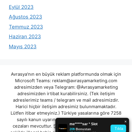
Eylül 2023
Ağustos 2023
Temmuz 2023
Haziran 2023
Mayıs 2023
Avrasya'nın en büyük reklam platformunda olmak için
Microsoft Teams:
reklam@avrasyamarketing.com
adresimizden veya Telegram: @Avrasyamarketing
adresimizden irtibat kurabilirsiniz. (Tek iletişim
adreslerimiz teams / telegram ve mail adresimizdir.
Harici hiçbir iletişim adresimiz bulunmamaktadır.
Lütfen itibar etmeyiniz.) Türkiye yasalarına göre 7258
sayılı kanun uyarınca yasa dışı bahis oynamanın
cezaları mevcuttur. Şu an bulunduğunuz site hiç bir