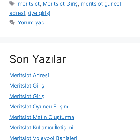
Etiketler
meritslot
,
Meritslot Giriş
,
meritslot güncel
adresi
,
üye girişi
Yorum yap
Son Yazılar
Meritslot Adresi
Meritslot Giriş
Meritslot Giriş
Meritslot Oyuncu Erişimi
Meritslot Metin Oluşturma
Meritslot Kullanıcı İletişimi
Meritslot Voleybol Bahisleri