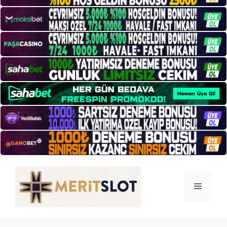
İçeriğe
atla
Menü