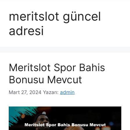
meritslot güncel
adresi
Meritslot Spor Bahis
Bonusu Mevcut
Mart 27, 2024
Yazarı:
admin