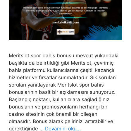
Meritslot spor bahis bonusu mevcut yukarıdaki
başlıkta da belirtildiği gibi Meritslot, çevrimiçi
bahis platformu kullanıcılarına çeşitli kazançlı
hizmetler ve fırsatlar sunmaktadır. Sık sorulan
soruları yanıtlayarak Meritslot spor bahis
bonuslarının basit bir açıklamasını sunuyoruz.
Başlangıç ​​noktası, kullanıcılara sağladığınız
bonusların ve promosyonların herhangi bir
casino sitesinin çok önemli bir bileşeni
olmasıdır. Bonus alarak gelirinizi artırabilir ve
gerektiğinde …
Devamını oku…