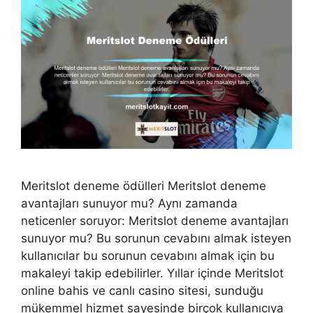
Meritslot deneme ödülleri Meritslot deneme
avantajları sunuyor mu? Aynı zamanda
neticenler soruyor: Meritslot deneme avantajları
sunuyor mu? Bu sorunun cevabını almak isteyen
kullanıcılar bu sorunun cevabını almak için bu
makaleyi takip edebilirler. Yıllar içinde Meritslot
online bahis ve canlı casino sitesi, sunduğu
mükemmel hizmet sayesinde birçok kullanıcıya