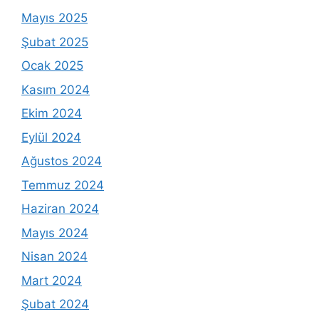
Mayıs 2025
Şubat 2025
Ocak 2025
Kasım 2024
Ekim 2024
Eylül 2024
Ağustos 2024
Temmuz 2024
Haziran 2024
Mayıs 2024
Nisan 2024
Mart 2024
Şubat 2024