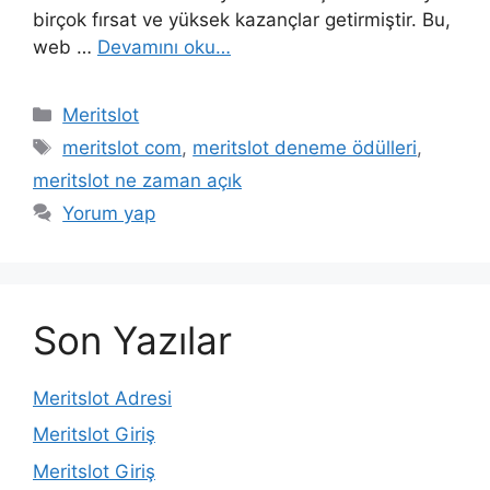
birçok fırsat ve yüksek kazançlar getirmiştir. Bu,
web …
Devamını oku…
Kategoriler
Meritslot
Etiketler
meritslot com
,
meritslot deneme ödülleri
,
meritslot ne zaman açık
Yorum yap
Son Yazılar
Meritslot Adresi
Meritslot Giriş
Meritslot Giriş