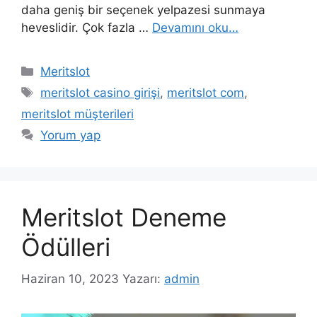
daha geniş bir seçenek yelpazesi sunmaya
heveslidir. Çok fazla …
Devamını oku…
Kategoriler
Meritslot
Etiketler
meritslot casino girişi
,
meritslot com
,
meritslot müşterileri
Yorum yap
Meritslot Deneme
Ödülleri
Haziran 10, 2023
Yazarı:
admin