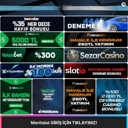
×
Meritslot GİRİŞ İÇİN TIKLAYINIZ!