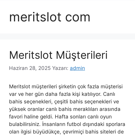
meritslot com
Meritslot Müşterileri
Haziran 28, 2025
Yazarı:
admin
Meritslot müşterileri şirketin çok fazla müşterisi
var ve her gün daha fazla kişi katılıyor. Canlı
bahis seçenekleri, çeşitli bahis seçenekleri ve
yüksek oranlar canlı bahis meraklıları arasında
favori haline geldi. Hafta sonları canlı oyun
bulabilirsiniz. İnsanların futbol dışındaki sporlara
olan ilgisi büyüdükçe, çevrimiçi bahis siteleri de