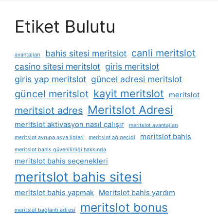
Etiket Bulutu
canli meritslot
bahis sitesi meritslot
avantajları
casino sitesi meritslot
giris meritslot
giris yap meritslot
güncel adresi meritslot
kayit meritslot
güncel meritslot
meritslot
Meritslot Adresi
meritslot adres
meritslot aktivasyon nasıl çalışır
meritslot avantajları
meritslot bahis
meritslot avrupa asya ligleri
meritslot ağ geçidi
meritslot bahis güvenilirliği hakkında
meritslot bahis seçenekleri
meritslot bahis sitesi
meritslot bahis yapmak
Meritslot bahis yardım
meritslot bonus
meritslot bağlantı adresi