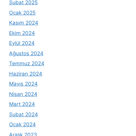
Şubat 2025
Ocak 2025
Kasım 2024
Ekim 2024
Eylül 2024
Ağustos 2024
Temmuz 2024
Haziran 2024
Mayıs 2024
Nisan 2024
Mart 2024
Şubat 2024
Ocak 2024
Aralık 2023