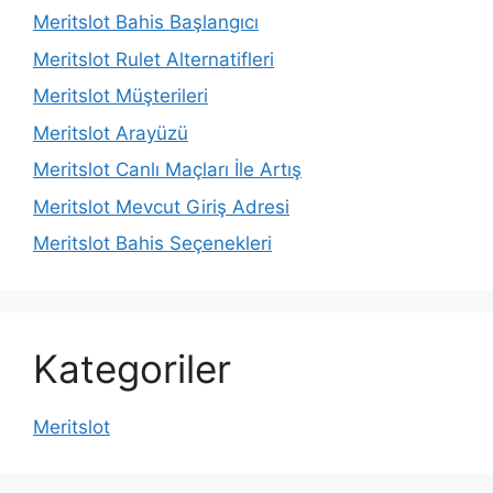
Meritslot Bahis Başlangıcı
Meritslot Rulet Alternatifleri
Meritslot Müşterileri
Meritslot Arayüzü
Meritslot Canlı Maçları İle Artış
Meritslot Mevcut Giriş Adresi
Meritslot Bahis Seçenekleri
Kategoriler
Meritslot