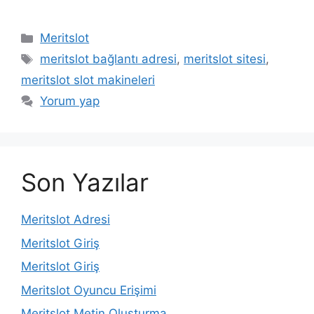
Kategoriler
Meritslot
Etiketler
meritslot bağlantı adresi
,
meritslot sitesi
,
meritslot slot makineleri
Yorum yap
Son Yazılar
Meritslot Adresi
Meritslot Giriş
Meritslot Giriş
Meritslot Oyuncu Erişimi
Meritslot Metin Oluşturma