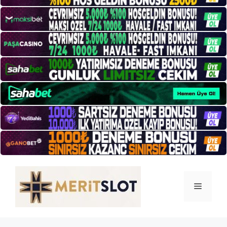
İçeriğe
atla
Menü