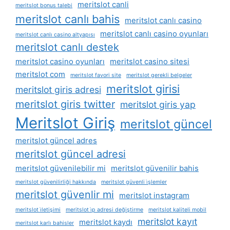
meritslot canli
meritslot bonus talebi
meritslot canlı bahis
meritslot canlı casino
meritslot canlı casino oyunları
meritslot canlı casino altyapısı
meritslot canlı destek
meritslot casino oyunları
meritslot casino sitesi
meritslot com
meritslot favori site
meritslot gerekli belgeler
meritslot girisi
meritslot giris adresi
meritslot giris twitter
meritslot giris yap
Meritslot Giriş
meritslot güncel
meritslot güncel adres
meritslot güncel adresi
meritslot güvenilebilir mi
meritslot güvenilir bahis
meritslot güvenilirliği hakkında
meritslot güvenli i̇şlemler
meritslot güvenlir mi
meritslot instagram
meritslot i̇letişimi
meritslot i̇p adresi değiştirme
meritslot kaliteli mobil
meritslot kayıt
meritslot kaydı
meritslot karlı bahisler