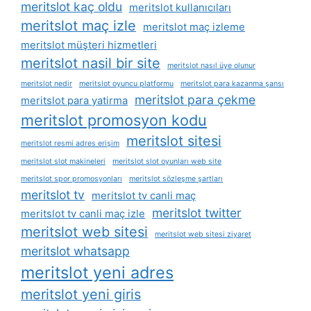
meritslot kaç oldu
meritslot kullanıcıları
meritslot maç izle
meritslot maç izleme
meritslot müşteri hizmetleri
meritslot nasil bir site
meritslot nasıl üye olunur
meritslot nedir
meritslot oyuncu platformu
meritslot para kazanma şansı
meritslot para çekme
meritslot para yatirma
meritslot promosyon kodu
meritslot sitesi
meritslot resmi adres erişim
meritslot slot makineleri
meritslot slot oyunları web site
meritslot spor promosyonları
meritslot sözleşme şartları
meritslot tv
meritslot tv canli maç
meritslot twitter
meritslot tv canli maç izle
meritslot web sitesi
meritslot web sitesi ziyaret
meritslot whatsapp
meritslot yeni adres
meritslot yeni giris