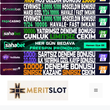
İçeriğe
atla
Menü