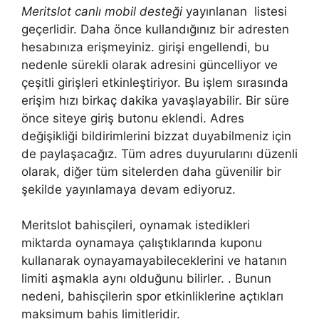
Meritslot canlı mobil desteği
yayınlanan listesi
geçerlidir. Daha önce kullandığınız bir adresten
hesabınıza erişmeyiniz. girişi engellendi, bu
nedenle sürekli olarak adresini güncelliyor ve
çeşitli girişleri etkinleştiriyor. Bu işlem sırasında
erişim hızı birkaç dakika yavaşlayabilir. Bir süre
önce siteye giriş butonu eklendi. Adres
değişikliği bildirimlerini bizzat duyabilmeniz için
de paylaşacağız. Tüm adres duyurularını düzenli
olarak, diğer tüm sitelerden daha güvenilir bir
şekilde yayınlamaya devam ediyoruz.
Meritslot bahisçileri, oynamak istedikleri
miktarda oynamaya çalıştıklarında kuponu
kullanarak oynayamayabileceklerini ve hatanın
limiti aşmakla aynı olduğunu bilirler. . Bunun
nedeni, bahisçilerin spor etkinliklerine açtıkları
maksimum bahis limitleridir.