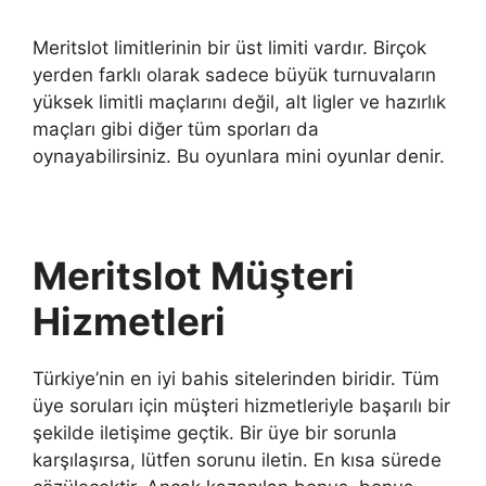
Meritslot limitlerinin bir üst limiti vardır. Birçok
yerden farklı olarak sadece büyük turnuvaların
yüksek limitli maçlarını değil, alt ligler ve hazırlık
maçları gibi diğer tüm sporları da
oynayabilirsiniz. Bu oyunlara mini oyunlar denir.
Meritslot Müşteri
Hizmetleri
Türkiye’nin en iyi bahis sitelerinden biridir. Tüm
üye soruları için müşteri hizmetleriyle başarılı bir
şekilde iletişime geçtik. Bir üye bir sorunla
karşılaşırsa, lütfen sorunu iletin. En kısa sürede