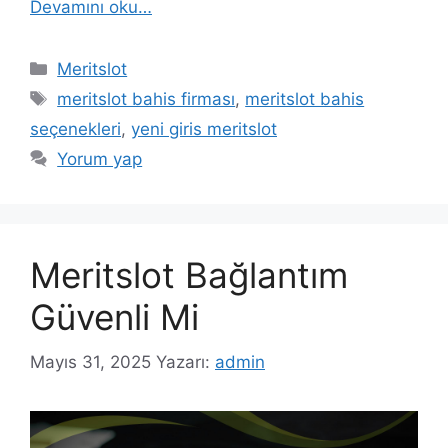
Devamını oku…
Kategoriler
Meritslot
Etiketler
meritslot bahis firması
,
meritslot bahis
seçenekleri
,
yeni giris meritslot
Yorum yap
Meritslot Bağlantım
Güvenli Mi
Mayıs 31, 2025
Yazarı:
admin