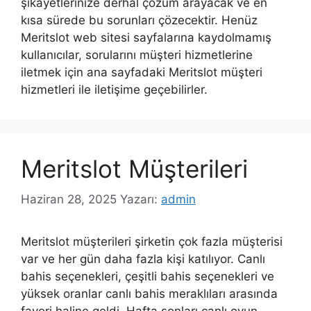
şikayetlerinize derhal çözüm arayacak ve en
kısa sürede bu sorunları çözecektir. Henüz
Meritslot web sitesi sayfalarına kaydolmamış
kullanıcılar, sorularını müşteri hizmetlerine
iletmek için ana sayfadaki Meritslot müşteri
hizmetleri ile iletişime geçebilirler.
Meritslot Müşterileri
Haziran 28, 2025
Yazarı:
admin
Meritslot müşterileri şirketin çok fazla müşterisi
var ve her gün daha fazla kişi katılıyor. Canlı
bahis seçenekleri, çeşitli bahis seçenekleri ve
yüksek oranlar canlı bahis meraklıları arasında