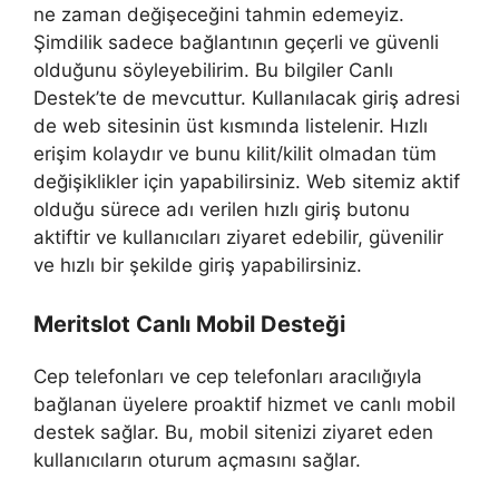
ne zaman değişeceğini tahmin edemeyiz.
Şimdilik sadece bağlantının geçerli ve güvenli
olduğunu söyleyebilirim. Bu bilgiler Canlı
Destek’te de mevcuttur. Kullanılacak giriş adresi
de web sitesinin üst kısmında listelenir. Hızlı
erişim kolaydır ve bunu kilit/kilit olmadan tüm
değişiklikler için yapabilirsiniz. Web sitemiz aktif
olduğu sürece adı verilen hızlı giriş butonu
aktiftir ve kullanıcıları ziyaret edebilir, güvenilir
ve hızlı bir şekilde giriş yapabilirsiniz.
Meritslot Canlı Mobil Desteği
Cep telefonları ve cep telefonları aracılığıyla
bağlanan üyelere proaktif hizmet ve canlı mobil
destek sağlar. Bu, mobil sitenizi ziyaret eden
kullanıcıların oturum açmasını sağlar.