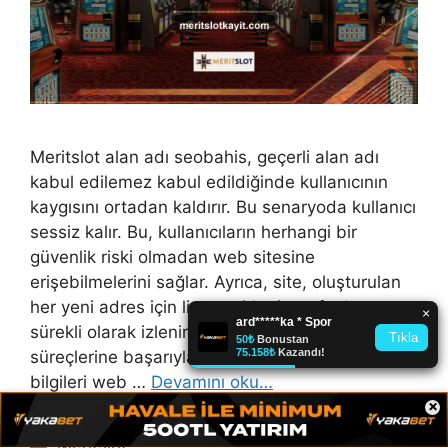
Meritslot alan adı seobahis, geçerli alan adı
kabul edilemez kabul edildiğinde kullanıcının
kaygısını ortadan kaldırır. Bu senaryoda kullanıcı
sessiz kalır. Bu, kullanıcıların herhangi bir
güvenlik riski olmadan web sitesine
erişebilmelerini sağlar. Ayrıca, site, oluşturulan
her yeni adres için lisans şirketi tarafından
sürekli olarak izlenir. Web sitesi tüm doğrulama
süreçlerine başarıyla geçmiştir. Tüm lisans
bilgileri web …
Devamını oku…
×
Kategoriler
Meritslot