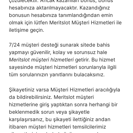
çözülecektir. Ancak kazanılan bonus, bonus
hesabınıza aktarılmayacaktır. Kazandığınız
bonusun hesabınıza tanımlandığından emin
olmak için lütfen Meritslot Müşteri Hizmetleri ile
iletişime geçin.
7/24 müşteri desteği sunarak sitede bahis
yapmayı güvenilir, kolay ve sorunsuz hale
Meritslot müşteri hizmetleri
getirir. Bu hizmet
sayesinde müşteri hizmetleri sorunlarıyla ilgili
tüm sorularınızın yanıtlarını bulacaksınız.
Şikayetiniz varsa Müşteri Hizmetleri aracılığıyla
da bildirebilirsiniz. Meritslot müşteri
hizmetlerine giriş yaptıktan sonra herhangi bir
beklenmedik sorun veya şikayetle
karşılaşırsanız, bu şikayeti ilettiğiniz andan
itibaren müşteri hizmetleri temsilcilerimiz