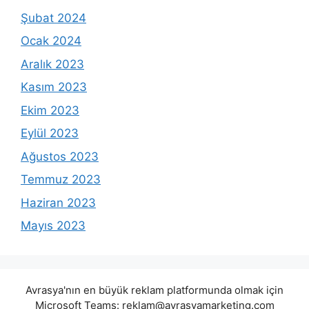
Şubat 2024
Ocak 2024
Aralık 2023
Kasım 2023
Ekim 2023
Eylül 2023
Ağustos 2023
Temmuz 2023
Haziran 2023
Mayıs 2023
Avrasya'nın en büyük reklam platformunda olmak için
Microsoft Teams:
reklam@avrasyamarketing.com