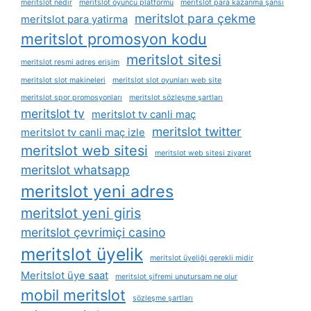
meritslot nedir
meritslot oyuncu platformu
meritslot para kazanma şansı
meritslot para çekme
meritslot para yatirma
meritslot promosyon kodu
meritslot sitesi
meritslot resmi adres erişim
meritslot slot makineleri
meritslot slot oyunları web site
meritslot spor promosyonları
meritslot sözleşme şartları
meritslot tv
meritslot tv canli maç
meritslot twitter
meritslot tv canli maç izle
meritslot web sitesi
meritslot web sitesi ziyaret
meritslot whatsapp
meritslot yeni adres
meritslot yeni giris
meritslot çevrimiçi casino
meritslot üyelik
meritslot üyeliği gerekli midir
Meritslot üye saat
meritslot şifremi unutursam ne olur
mobil meritslot
sözleşme şartları