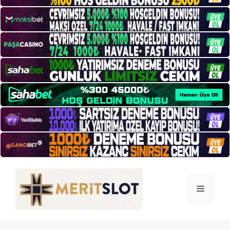
İçeriğe
atla
Menü