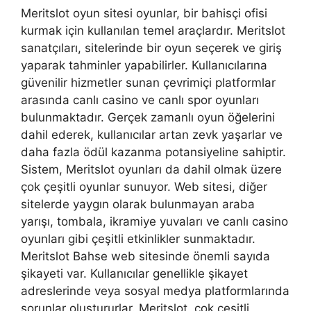
Meritslot oyun sitesi oyunlar, bir bahisçi ofisi
kurmak için kullanılan temel araçlardır. Meritslot
sanatçıları, sitelerinde bir oyun seçerek ve giriş
yaparak tahminler yapabilirler. Kullanıcılarına
güvenilir hizmetler sunan çevrimiçi platformlar
arasında canlı casino ve canlı spor oyunları
bulunmaktadır. Gerçek zamanlı oyun öğelerini
dahil ederek, kullanıcılar artan zevk yaşarlar ve
daha fazla ödül kazanma potansiyeline sahiptir.
Sistem, Meritslot oyunları da dahil olmak üzere
çok çeşitli oyunlar sunuyor. Web sitesi, diğer
sitelerde yaygın olarak bulunmayan araba
yarışı, tombala, ikramiye yuvaları ve canlı casino
oyunları gibi çeşitli etkinlikler sunmaktadır.
Meritslot Bahse web sitesinde önemli sayıda
şikayeti var. Kullanıcılar genellikle şikayet
adreslerinde veya sosyal medya platformlarında
sorunlar oluştururlar. Meritslot, çok çeşitli