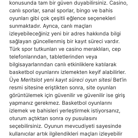
konusunda tam bir güven duyabilirsiniz. Casino,
canlı sporlar, sanal sporlar, bingo ve bahis
oyunları gibi çok çeşitli eğlence seçenekleri
sunmaktadır. Ayrıca, canlı maçları
izleyebileceğiniz yeni bir adres hakkında bilgi
sağlayan güncellenmiş bir kayıt süreci vardır.
Türk spor tutkunları ve casino meraklıları, cep
telefonlarından, tabletlerinden veya
bilgisayarlarından canlı etkinliklere katılarak
basketbol oyunlarını izlemekten keyif alabilirler.
Üye
Meritslot yeni kayıt süreci oyun sitesi
Bet’in
resmi sitesine eriştikten sonra, site oyunları
görüntülemek için güvenilir ve güvenilir ise giriş
yapmanız gerekmez. Basketbol oyunlarını
izlemek ve bahisleri yerleştirmek istiyorsanız,
oturum açtıktan sonra oy pusulasını
seçebilirsiniz. Oyunun mevcudiyeti sayesinde
kullanıcılar artık ilgilendikleri maçları izleyebilir