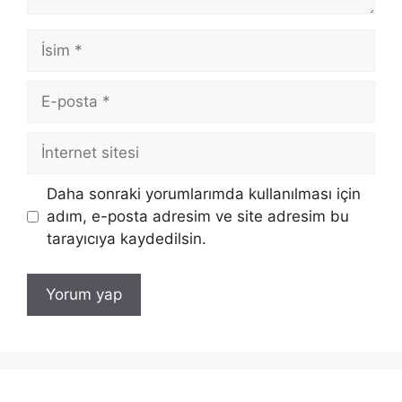
İsim
E-
posta
İnternet
sitesi
Daha sonraki yorumlarımda kullanılması için
adım, e-posta adresim ve site adresim bu
tarayıcıya kaydedilsin.