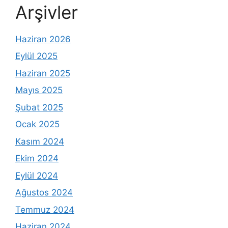
Arşivler
Haziran 2026
Eylül 2025
Haziran 2025
Mayıs 2025
Şubat 2025
Ocak 2025
Kasım 2024
Ekim 2024
Eylül 2024
Ağustos 2024
Temmuz 2024
Haziran 2024