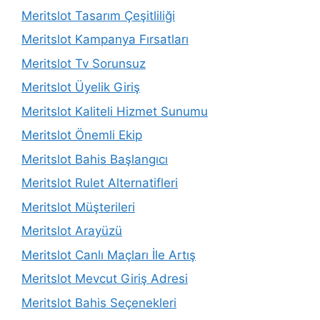
Meritslot Tasarım Çeşitliliği
Meritslot Kampanya Fırsatları
Meritslot Tv Sorunsuz
Meritslot Üyelik Giriş
Meritslot Kaliteli Hizmet Sunumu
Meritslot Önemli Ekip
Meritslot Bahis Başlangıcı
Meritslot Rulet Alternatifleri
Meritslot Müşterileri
Meritslot Arayüzü
Meritslot Canlı Maçları İle Artış
Meritslot Mevcut Giriş Adresi
Meritslot Bahis Seçenekleri