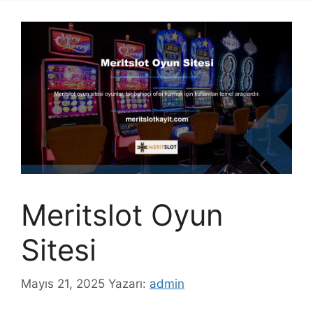
Meritslot Oyun
Sitesi
Mayıs 21, 2025
Yazarı:
admin