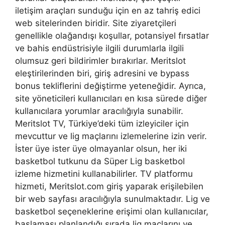
iletişim araçları sunduğu için en az tahriş edici
web sitelerinden biridir. Site ziyaretçileri
genellikle olağandışı koşullar, potansiyel fırsatlar
ve bahis endüstrisiyle ilgili durumlarla ilgili
olumsuz geri bildirimler bırakırlar. Meritslot
eleştirilerinden biri, giriş adresini ve bypass
bonus tekliflerini değiştirme yeteneğidir. Ayrıca,
site yöneticileri kullanıcıları en kısa sürede diğer
kullanıcılara yorumlar aracılığıyla sunabilir.
Meritslot TV, Türkiye’deki tüm izleyiciler için
mevcuttur ve lig maçlarını izlemelerine izin verir.
İster üye ister üye olmayanlar olsun, her iki
basketbol tutkunu da Süper Lig basketbol
izleme hizmetini kullanabilirler. TV platformu
hizmeti, Meritslot.com giriş yaparak erişilebilen
bir web sayfası aracılığıyla sunulmaktadır. Lig ve
basketbol seçeneklerine erişimi olan kullanıcılar,
başlaması planlandığı sırada lig maçlarını ve