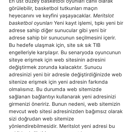
En üst düzey basketbol oyunları canlı olarak
görülebilir, basketbol tutkunları maçın
heyecanını ve keyfini yaşayacaklar.
Meritslot
basketbol oyunları
Yeni kayıt işlemi, tıpkı yeni bir
adrese sahip diğer sunucular gibi yeni bir
adrese sahip bir sunucunun seçilmesini içerir.
Bu hedefe ulaşmak için, site sık sık TIB
engelleriyle karşılaşır. Bu senaryoda oyuncunun
siteye erişmek için web sitesinin adresini
değiştirmek zorunda kalacaktır. Sunucu
adresinizi yeni bir adresle değiştirdiğinizde web
sitenize erişmek için yeni adresin farkında
olmalısınız. Bu durumda web sitemizde
sağlanan bağlantıyı kullanarak yeni adresinizi
girmenizi öneririz. Bunun nedeni, web sitemizin
mevcut web sitesi adresinizden bağımsız olarak
sizi doğrudan web sitemize
yönlendirebilmesidir. Meritslot yeni adresi bu