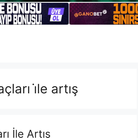
ları i̇le artış
ı İle Artış