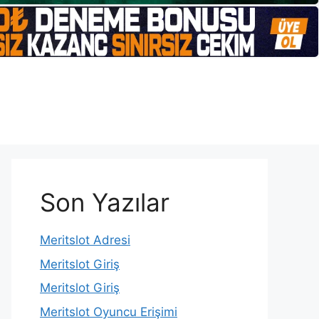
Son Yazılar
Meritslot Adresi
Meritslot Giriş
Meritslot Giriş
Meritslot Oyuncu Erişimi