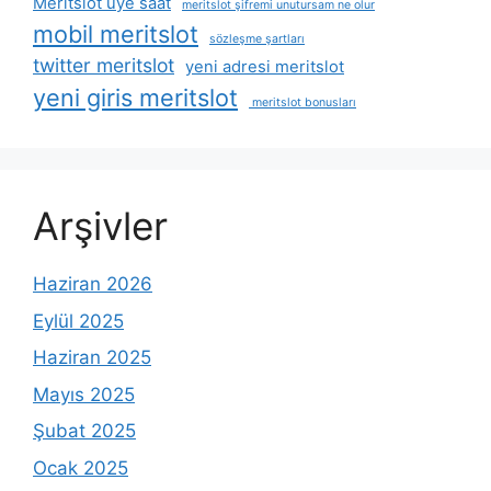
Meritslot üye saat
meritslot şifremi unutursam ne olur
mobil meritslot
sözleşme şartları
twitter meritslot
yeni adresi meritslot
yeni giris meritslot
meritslot bonusları
Arşivler
Haziran 2026
Eylül 2025
Haziran 2025
Mayıs 2025
Şubat 2025
Ocak 2025