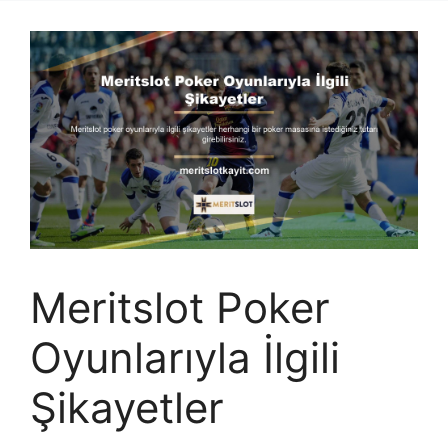
Meritslot Poker
Oyunlarıyla İlgili
Şikayetler