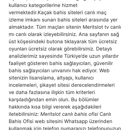
kullanıcı kategorilerine hizmet
vermektedir.Kaçak bahis siteleri canlı maç
izleme imkanı sunan bahis siteleri arasında yer
almaktadır. Tüm maçları sitenin Meritslot tv canlı
mı canlı olarak izleyebilirsiniz. Ana sayfanın sağ
üst köşesindeki butona tıklayarak tüm ücretsiz
oyunları ücretsiz olarak görebilirsiniz. Detaylı
analizlerimiz sayesinde Türkiye’de uzun yıllardır
faaliyet gösteren bahis sağlayıcıları, güvenilir
bahis sağlayıcıları unvanını hak ediyor. Web
sitenizin lisanslama, altyapı, kullanıcı
incelemeleri, şikayet sitesi derecelendirmeleri
ve daha fazlasına ilişkin tüm kriterleri
karşıladığından emin olun. Bu bölümler
hakkında kısa bilgi vererek aşağıdakileri
iletebilirsiniz:
Meritslot canlı bahis ofisi
Canlı
Bahis Ofisi web sitesini Whatsapp üzerinden
kullanmak için telefon numaranızı telefonunuzun