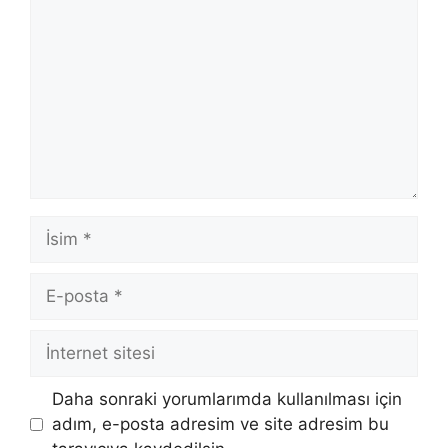
İsim
E-
posta
İnternet
sitesi
Daha sonraki yorumlarımda kullanılması için
adım, e-posta adresim ve site adresim bu