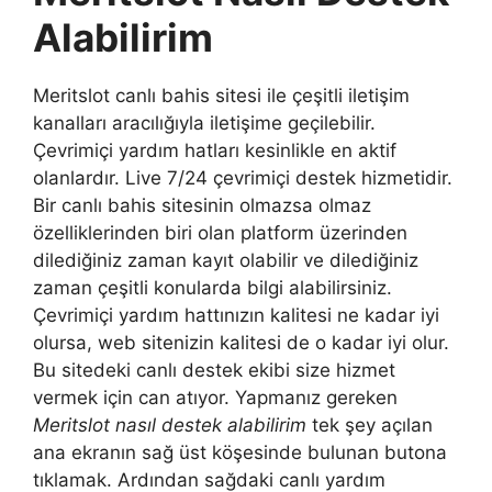
Alabilirim
Meritslot canlı bahis sitesi ile çeşitli iletişim
kanalları aracılığıyla iletişime geçilebilir.
Çevrimiçi yardım hatları kesinlikle en aktif
olanlardır. Live 7/24 çevrimiçi destek hizmetidir.
Bir canlı bahis sitesinin olmazsa olmaz
özelliklerinden biri olan platform üzerinden
dilediğiniz zaman kayıt olabilir ve dilediğiniz
zaman çeşitli konularda bilgi alabilirsiniz.
Çevrimiçi yardım hattınızın kalitesi ne kadar iyi
olursa, web sitenizin kalitesi de o kadar iyi olur.
Bu sitedeki canlı destek ekibi size hizmet
vermek için can atıyor. Yapmanız gereken
Meritslot nasıl destek alabilirim
tek şey açılan
ana ekranın sağ üst köşesinde bulunan butona
tıklamak. Ardından sağdaki canlı yardım