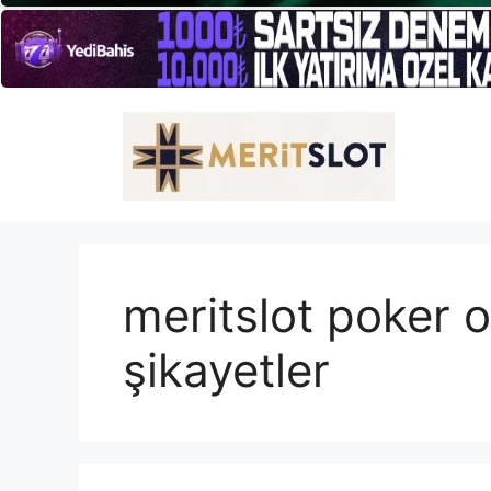
İçeriğe
atla
meritslot poker oyu
şikayetler