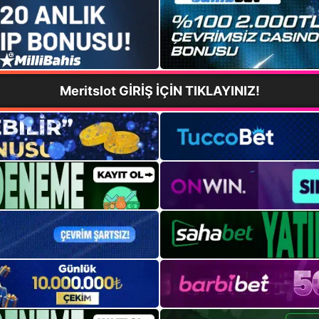
Meritslot GİRİŞ İÇİN TIKLAYINIZ!