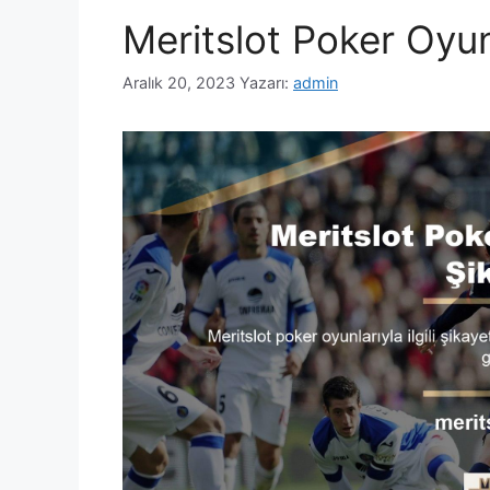
Meritslot Poker Oyunla
Aralık 20, 2023
Yazarı:
admin