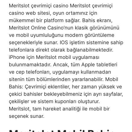
Meritslot çevrimiçi casino Meritslot çevrimiçi
casino web sitesi, oyun ortamınız için
mükemmel bir platform sağlar. Bahis ekranı,
Meritslot Online Casino’nun klasik görünümünü
ve mobil uyumluluğunu modern görüntüleme
seçenekleriyle sunar. IOS işletim sistemine sahip
telefonlara direkt olarak bağlanabilmektedir.
iPhone için Meritslot mobil uygulaması
bulunmamaktadır. Ancak, tüm Apple tabletleri
ve cep telefonları, uygulamayı kullanmadan
sitenin tüm bölümlerinden yararlanabilir. Mobil
Bahis: Çevrimiçi eklentiler, her zaman yüksek ve
çekici bahisler bekleyebilmeniz için ayrı sayfalar,
çekilişler ve sistem kuponları oluşturur.
Meritslot, tam hareket analitiği ile mobil bir
seçenek sunar.