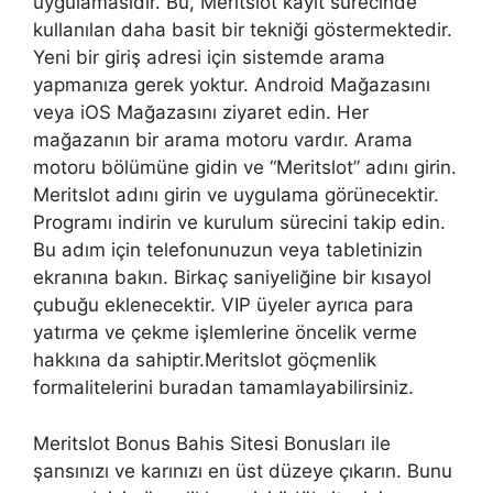
uygulamasıdır. Bu, Meritslot kayıt sürecinde
kullanılan daha basit bir tekniği göstermektedir.
Yeni bir giriş adresi için sistemde arama
yapmanıza gerek yoktur. Android Mağazasını
veya iOS Mağazasını ziyaret edin. Her
mağazanın bir arama motoru vardır. Arama
motoru bölümüne gidin ve “Meritslot” adını girin.
Meritslot adını girin ve uygulama görünecektir.
Programı indirin ve kurulum sürecini takip edin.
Bu adım için telefonunuzun veya tabletinizin
ekranına bakın. Birkaç saniyeliğine bir kısayol
çubuğu eklenecektir. VIP üyeler ayrıca para
yatırma ve çekme işlemlerine öncelik verme
hakkına da sahiptir.Meritslot göçmenlik
formalitelerini buradan tamamlayabilirsiniz.
Meritslot Bonus Bahis Sitesi Bonusları ile
şansınızı ve karınızı en üst düzeye çıkarın. Bunu