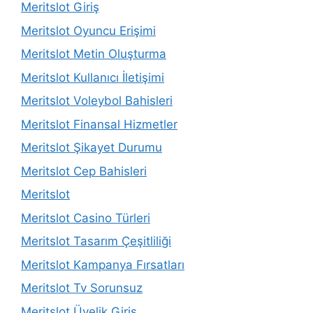
Meritslot Giriş
Meritslot Oyuncu Erişimi
Meritslot Metin Oluşturma
Meritslot Kullanıcı İletişimi
Meritslot Voleybol Bahisleri
Meritslot Finansal Hizmetler
Meritslot Şikayet Durumu
Meritslot Cep Bahisleri
Meritslot
Meritslot Casino Türleri
Meritslot Tasarım Çeşitliliği
Meritslot Kampanya Fırsatları
Meritslot Tv Sorunsuz
Meritslot Üyelik Giriş