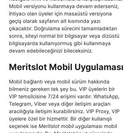
Mobil versiyonu kullanmaya devam ederseniz,
ihtiyacı olan üyeler için masaüstü versiyona
geçiş olarak sayfanın alt kısmında yazı
çıkacaktır. Doğrulama sürecini tamamladıktan
sonra, siteyi normal bir bilgisayar veya dizüstü
bilgisayarda kullanıyormuş gibi kullanmaya
devam edebileceğinizi bileceksiniz.
Meritslot Mobil Uygulaması
Mobil bağlantı veya mobil sürüm hakkında
bilmeniz gereken tek şey bu. VIP üyelerin bir
VIP temsilcisine 7/24 erişimi vardır. WhatsApp,
Telegram, Viber veya diğer iletişim araçları
aracılığıyla iletişim kurabilirsiniz. VIP Proxy, VIP
üyelere özel bir hizmettir. Bir diğer kullanışlı
seçenek ise
Meritslot mobil uygulaması
mobil