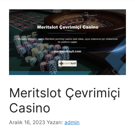
Meritslot Çevrimiçi
Casino
Aralık 16, 2023
Yazarı:
admin