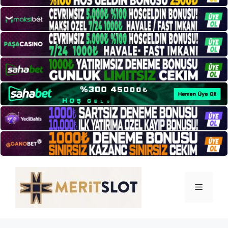
İçeriğe
atla
Menü