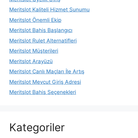
Meritslot Kaliteli Hizmet Sunumu
Meritslot Önemli Ekip
Meritslot Bahis Başlangıcı
Meritslot Rulet Alternatifleri
Meritslot Müşterileri
Meritslot Arayüzü
Meritslot Canlı Maçları İle Artış
Meritslot Mevcut Giriş Adresi
Meritslot Bahis Seçenekleri
Kategoriler