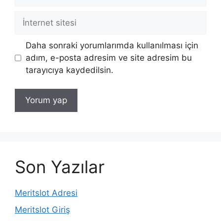
posta
İnternet
sitesi
Daha sonraki yorumlarımda kullanılması için
adım, e-posta adresim ve site adresim bu
tarayıcıya kaydedilsin.
Son Yazılar
Meritslot Adresi
Meritslot Giriş