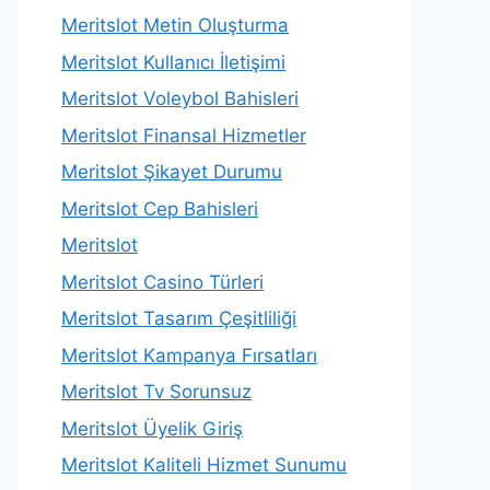
Meritslot Metin Oluşturma
Meritslot Kullanıcı İletişimi
Meritslot Voleybol Bahisleri
Meritslot Finansal Hizmetler
Meritslot Şikayet Durumu
Meritslot Cep Bahisleri
Meritslot
Meritslot Casino Türleri
Meritslot Tasarım Çeşitliliği
Meritslot Kampanya Fırsatları
Meritslot Tv Sorunsuz
Meritslot Üyelik Giriş
Meritslot Kaliteli Hizmet Sunumu