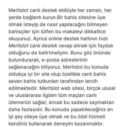
Meritslot canlı destek ekibiyle her zaman, her
yerde bağlantı kurun.Bir bahis sitesine üye
olmak isteyip de nasıl yapılacağını bilmeyen
bahisçiler için lütfen bu makaleyi dikkatlice
okuyunuz. Ayrıca online destek hattının hızlı
Meritslot canlı destek
cevap almak için faydalı
olduğunu da belirtmeliyim. Bunu göz önünde
bulundurarak, e-posta adreslerinin
sağlanacağını biliyoruz. Meritslot bu konuda
oldukça iyi bir site olup özellikle canlı bahis
seven bahis tutkunları tarafından tercih
edilmektedir. Meritslot web sitesi, birçok ulusal
ve uluslararası ligden tüm maçları canlı
izlemenizi sağlar, ancak bu sadece saymaktan
daha fazlasıdır. Bu konuda yapabileceğiniz en
iyi şey siteye üye olmak ve bu özel hizmeti
kendiniz kullanarak deneyim kazanmaktır.