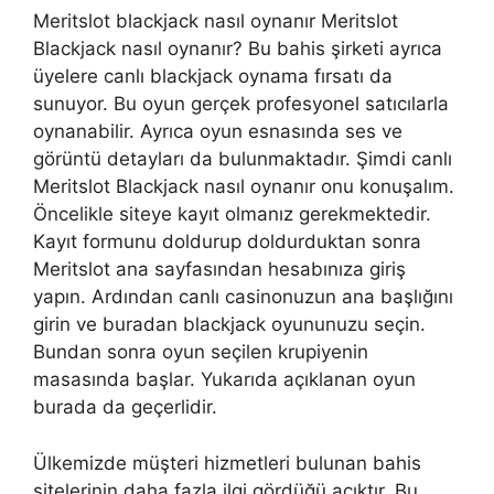
Meritslot blackjack nasıl oynanır Meritslot
Blackjack nasıl oynanır? Bu bahis şirketi ayrıca
üyelere canlı blackjack oynama fırsatı da
sunuyor. Bu oyun gerçek profesyonel satıcılarla
oynanabilir. Ayrıca oyun esnasında ses ve
görüntü detayları da bulunmaktadır. Şimdi canlı
Meritslot Blackjack nasıl oynanır onu konuşalım.
Öncelikle siteye kayıt olmanız gerekmektedir.
Kayıt formunu doldurup doldurduktan sonra
Meritslot ana sayfasından hesabınıza giriş
yapın. Ardından canlı casinonuzun ana başlığını
girin ve buradan blackjack oyununuzu seçin.
Bundan sonra oyun seçilen krupiyenin
masasında başlar. Yukarıda açıklanan oyun
burada da geçerlidir.
Ülkemizde müşteri hizmetleri bulunan bahis
sitelerinin daha fazla ilgi gördüğü açıktır. Bu