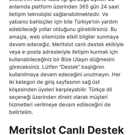
anlamda platform üzerinden 365 gün 24 saat
iletişim teknolojisi sağlanabilmektedir. Ve
yabancı bahisçiler için bile Türkiye’nin yardım
edebileceği yollar olduğunu görebilirsiniz. Bu
amaçla, web sitemizde etkili bilgiler sunmaya
devam edeceğiz. Meritslot canlı destek ekibiyle
veya e-posta adresleriyle iletişim kurmak için
kullanabileceğiniz bir Bize Ulaşın düğmesini
göreceksiniz. Lütfen “Destek” başlığının
kullanılmaya devam edeceğini unutmayın. Her
iki kategori de giriş sayfasının sağ üst
köşesinden üyeleri karşılayabilir. Türkçe dil
seçeneği üzerinden direkt olarak müşteri
hizmetleri verilmeye devam edileceğini de
belirtelim.
Meritslot Canlı Destek