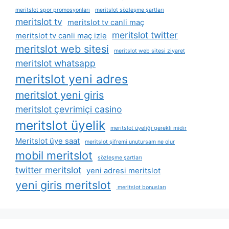
meritslot spor promosyonları
meritslot sözleşme şartları
meritslot tv
meritslot tv canli maç
meritslot twitter
meritslot tv canli maç izle
meritslot web sitesi
meritslot web sitesi ziyaret
meritslot whatsapp
meritslot yeni adres
meritslot yeni giris
meritslot çevrimiçi casino
meritslot üyelik
meritslot üyeliği gerekli midir
Meritslot üye saat
meritslot şifremi unutursam ne olur
mobil meritslot
sözleşme şartları
twitter meritslot
yeni adresi meritslot
yeni giris meritslot
meritslot bonusları