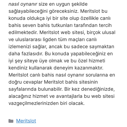
nasıl oynanır
size en uygun şekilde
sağlayabileceğini göreceksiniz. Meritslot bu
konuda oldukça iyi bir site olup özellikle canlı
bahis seven bahis tutkunları tarafından tercih
edilmektedir. Meritslot web sitesi, birçok ulusal
ve uluslararası ligden tüm maçları canlı
izlemenizi sağlar, ancak bu sadece saymaktan
daha fazlasıdır. Bu konuda yapabileceğiniz en
iyi şey siteye üye olmak ve bu özel hizmeti
kendiniz kullanarak deneyim kazanmaktır.
Meritslot canlı bahis nasıl oynanır sorularına en
doğru cevaplar Meritslot bahis sitesinin
sayfalarında bulunabilir. Bir kez denediğinizde,
alacağınız hizmet ve avantajlarla bu web sitesi
vazgeçilmezlerinizden biri olacak.
Kategoriler
Meritslot