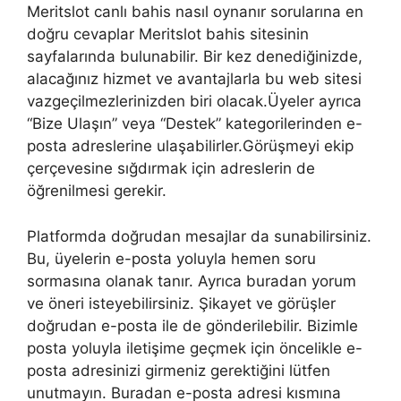
Meritslot canlı bahis nasıl oynanır sorularına en
doğru cevaplar Meritslot bahis sitesinin
sayfalarında bulunabilir. Bir kez denediğinizde,
alacağınız hizmet ve avantajlarla bu web sitesi
vazgeçilmezlerinizden biri olacak.Üyeler ayrıca
“Bize Ulaşın” veya “Destek” kategorilerinden e-
posta adreslerine ulaşabilirler.Görüşmeyi ekip
çerçevesine sığdırmak için adreslerin de
öğrenilmesi gerekir.
Platformda doğrudan mesajlar da sunabilirsiniz.
Bu, üyelerin e-posta yoluyla hemen soru
sormasına olanak tanır. Ayrıca buradan yorum
ve öneri isteyebilirsiniz. Şikayet ve görüşler
doğrudan e-posta ile de gönderilebilir. Bizimle
posta yoluyla iletişime geçmek için öncelikle e-
posta adresinizi girmeniz gerektiğini lütfen
unutmayın. Buradan e-posta adresi kısmına