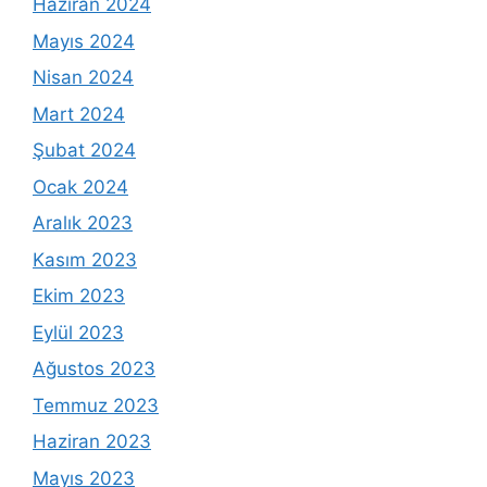
Haziran 2024
Mayıs 2024
Nisan 2024
Mart 2024
Şubat 2024
Ocak 2024
Aralık 2023
Kasım 2023
Ekim 2023
Eylül 2023
Ağustos 2023
Temmuz 2023
Haziran 2023
Mayıs 2023