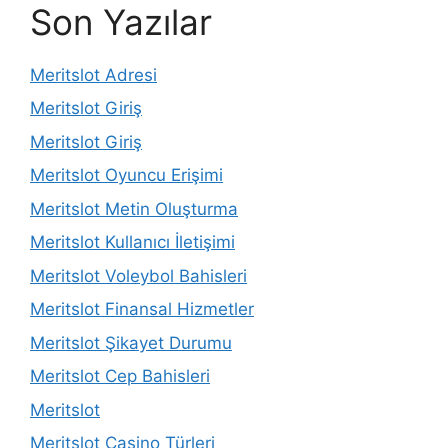
Son Yazılar
Meritslot Adresi
Meritslot Giriş
Meritslot Giriş
Meritslot Oyuncu Erişimi
Meritslot Metin Oluşturma
Meritslot Kullanıcı İletişimi
Meritslot Voleybol Bahisleri
Meritslot Finansal Hizmetler
Meritslot Şikayet Durumu
Meritslot Cep Bahisleri
Meritslot
Meritslot Casino Türleri