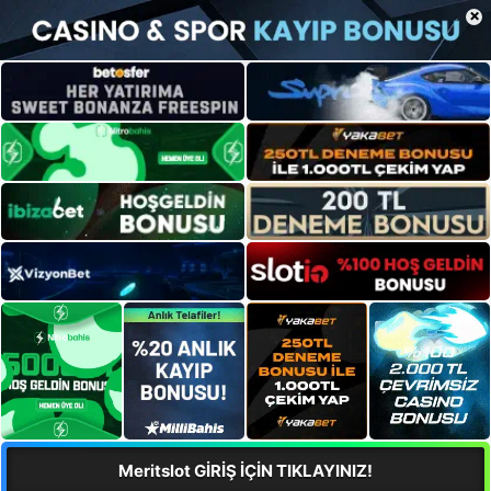
×
Meritslot GİRİŞ İÇİN TIKLAYINIZ!