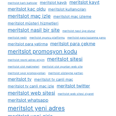
meritslot kayıt
meritslot kaydı
meritslot karlı bahisler
meritslot kaç oldu
meritslot kullanıcıları
meritslot maç izle
meritslot maç izleme
meritslot müşteri hizmetleri
meritslot nasil bir site
meritslot nasıl üye olunur
meritslot nedir
meritslot oyuncu platformu
meritslot para kazanma şansı
meritslot para çekme
meritslot para yatirma
meritslot promosyon kodu
meritslot sitesi
meritslot resmi adres erişim
meritslot slot makineleri
meritslot slot oyunları web site
meritslot spor promosyonları
meritslot sözleşme şartları
meritslot tv
meritslot tv canli maç
meritslot twitter
meritslot tv canli maç izle
meritslot web sitesi
meritslot web sitesi ziyaret
meritslot whatsapp
meritslot yeni adres