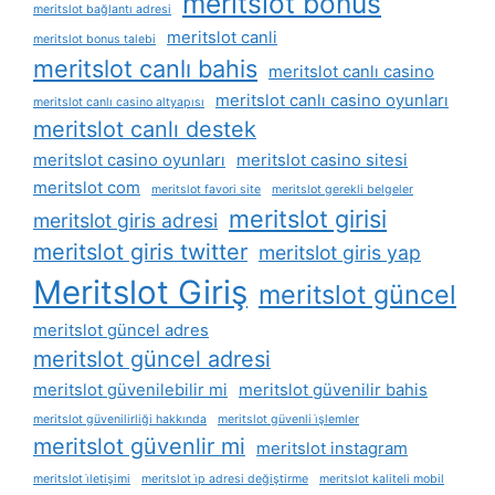
meritslot bonus
meritslot bağlantı adresi
meritslot canli
meritslot bonus talebi
meritslot canlı bahis
meritslot canlı casino
meritslot canlı casino oyunları
meritslot canlı casino altyapısı
meritslot canlı destek
meritslot casino oyunları
meritslot casino sitesi
meritslot com
meritslot favori site
meritslot gerekli belgeler
meritslot girisi
meritslot giris adresi
meritslot giris twitter
meritslot giris yap
Meritslot Giriş
meritslot güncel
meritslot güncel adres
meritslot güncel adresi
meritslot güvenilebilir mi
meritslot güvenilir bahis
meritslot güvenilirliği hakkında
meritslot güvenli i̇şlemler
meritslot güvenlir mi
meritslot instagram
meritslot i̇letişimi
meritslot i̇p adresi değiştirme
meritslot kaliteli mobil