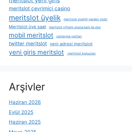
meritslot yeni giris
meritslot çevrimiçi casino
meritslot üyelik
meritslot üyeliği gerekli midir
Meritslot üye saat
meritslot şifremi unutursam ne olur
mobil meritslot
sözleşme şartları
twitter meritslot
yeni adresi meritslot
yeni giris meritslot
meritslot bonusları
Arşivler
Haziran 2026
Eylül 2025
Haziran 2025
Mayıs 2025