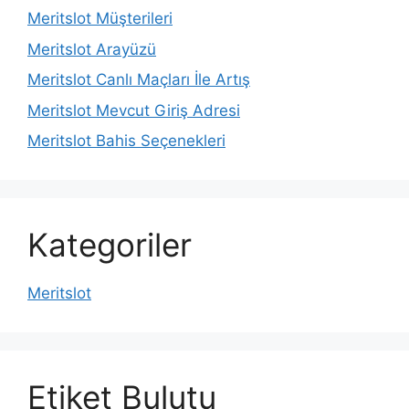
Meritslot Müşterileri
Meritslot Arayüzü
Meritslot Canlı Maçları İle Artış
Meritslot Mevcut Giriş Adresi
Meritslot Bahis Seçenekleri
Kategoriler
Meritslot
Etiket Bulutu