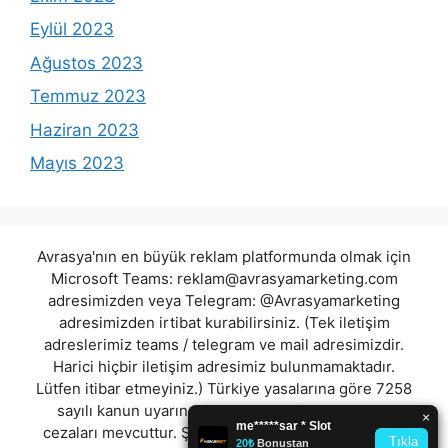
Eylül 2023
Ağustos 2023
Temmuz 2023
Haziran 2023
Mayıs 2023
Avrasya'nın en büyük reklam platformunda olmak için
Microsoft Teams:
reklam@avrasyamarketing.com
adresimizden veya Telegram: @Avrasyamarketing
adresimizden irtibat kurabilirsiniz. (Tek iletişim
adreslerimiz teams / telegram ve mail adresimizdir.
Harici hiçbir iletişim adresimiz bulunmamaktadır.
Lütfen itibar etmeyiniz.) Türkiye yasalarına göre 7258
sayılı kanun uyarınca yasa dışı bahis oynamanın
cezaları mevcuttur. Şu an bulunduğunuz site hiç bir