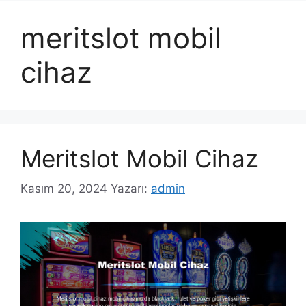
meritslot mobil
cihaz
Meritslot Mobil Cihaz
Kasım 20, 2024
Yazarı:
admin