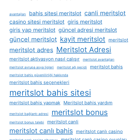
canli meritslot
bahis sitesi meritslot
avantajları
casino sitesi meritslot
giris meritslot
giris yap meritslot
güncel adresi meritslot
kayit meritslot
güncel meritslot
meritslot
Meritslot Adresi
meritslot adres
meritslot aktivasyon nasıl çalışır
meritslot avantajları
meritslot bahis
meritslot avrupa asya ligleri
meritslot ağ geçidi
meritslot bahis güvenilirliği hakkında
meritslot bahis seçenekleri
meritslot bahis sitesi
meritslot bahis yapmak
Meritslot bahis yardım
meritslot bonus
meritslot bağlantı adresi
meritslot canli
meritslot bonus talebi
meritslot canlı bahis
meritslot canlı casino
meritslot canlı casino oyunları