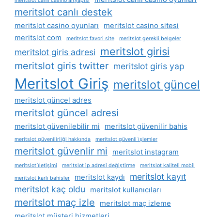
meritslot canlı casino altyapısı
meritslot canlı destek
meritslot casino oyunları
meritslot casino sitesi
meritslot com
meritslot favori site
meritslot gerekli belgeler
meritslot girisi
meritslot giris adresi
meritslot giris twitter
meritslot giris yap
Meritslot Giriş
meritslot güncel
meritslot güncel adres
meritslot güncel adresi
meritslot güvenilebilir mi
meritslot güvenilir bahis
meritslot güvenilirliği hakkında
meritslot güvenli i̇şlemler
meritslot güvenlir mi
meritslot instagram
meritslot i̇letişimi
meritslot i̇p adresi değiştirme
meritslot kaliteli mobil
meritslot kayıt
meritslot kaydı
meritslot karlı bahisler
meritslot kaç oldu
meritslot kullanıcıları
meritslot maç izle
meritslot maç izleme
meritslot müşteri hizmetleri