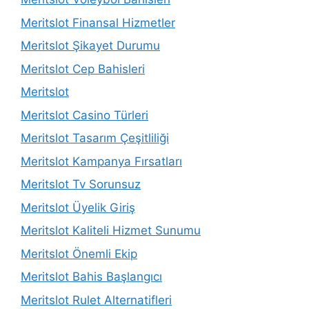
Meritslot Finansal Hizmetler
Meritslot Şikayet Durumu
Meritslot Cep Bahisleri
Meritslot
Meritslot Casino Türleri
Meritslot Tasarım Çeşitliliği
Meritslot Kampanya Fırsatları
Meritslot Tv Sorunsuz
Meritslot Üyelik Giriş
Meritslot Kaliteli Hizmet Sunumu
Meritslot Önemli Ekip
Meritslot Bahis Başlangıcı
Meritslot Rulet Alternatifleri