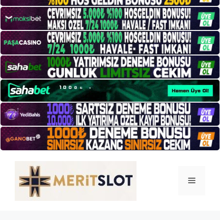
İçeriğe
atla
Menü