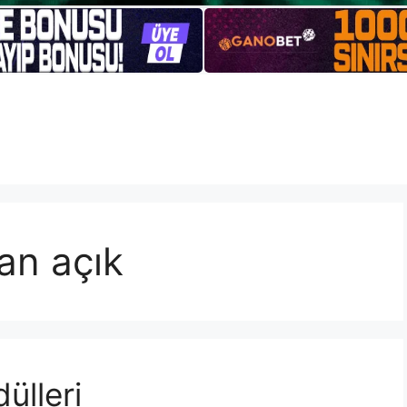
an açık
ülleri