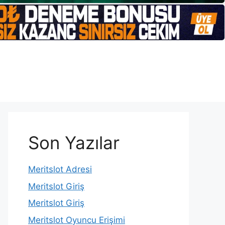
Son Yazılar
Meritslot Adresi
Meritslot Giriş
Meritslot Giriş
Meritslot Oyuncu Erişimi