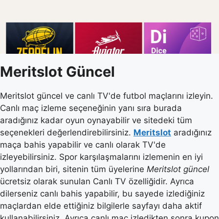
Meritslot Güncel
Meritslot güncel ve canlı TV'de futbol maçlarını izleyin.
Canlı maç izleme seçeneğinin yanı sıra burada
aradığınız kadar oyun oynayabilir ve sitedeki tüm
seçenekleri değerlendirebilirsiniz.
Meritslot
aradığınız
maça bahis yapabilir ve canlı olarak TV'de
izleyebilirsiniz. Spor karşılaşmalarını izlemenin en iyi
yollarından biri, sitenin tüm üyelerine
Meritslot güncel
ücretsiz olarak sunulan Canlı TV özelliğidir. Ayrıca
dilerseniz canlı bahis yapabilir, bu sayede izlediğiniz
maçlardan elde ettiğiniz bilgilerle sayfayı daha aktif
kullanabilirsiniz. Ayrıca canlı maç izledikten sonra kupon