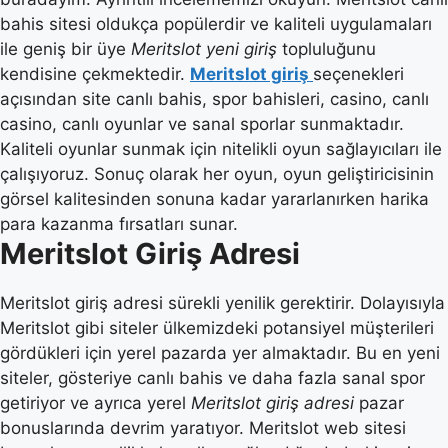
bahis sitesi oldukça popülerdir ve kaliteli uygulamaları
ile geniş bir üye
Meritslot yeni giriş
topluluğunu
kendisine çekmektedir.
Meritslot giriş
seçenekleri
açısından site canlı bahis, spor bahisleri, casino, canlı
casino, canlı oyunlar ve sanal sporlar sunmaktadır.
Kaliteli oyunlar sunmak için nitelikli oyun sağlayıcıları ile
çalışıyoruz. Sonuç olarak her oyun, oyun geliştiricisinin
görsel kalitesinden sonuna kadar yararlanırken harika
para kazanma fırsatları sunar.
Meritslot Giriş Adresi
Meritslot giriş adresi sürekli yenilik gerektirir. Dolayısıyla
Meritslot gibi siteler ülkemizdeki potansiyel müşterileri
gördükleri için yerel pazarda yer almaktadır. Bu en yeni
siteler, gösteriye canlı bahis ve daha fazla sanal spor
getiriyor ve ayrıca yerel
Meritslot giriş adresi
pazar
bonuslarında devrim yaratıyor. Meritslot web sitesi