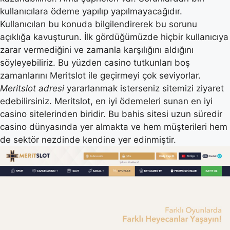
kullanıcılara ödeme yapılıp yapılmayacağıdır.
Kullanıcıları bu konuda bilgilendirerek bu sorunu
açıklığa kavuşturun. İlk gördüğümüzde hiçbir kullanıcıya
zarar vermediğini ve zamanla karşılığını aldığını
söyleyebiliriz. Bu yüzden casino tutkunları boş
zamanlarını Meritslot ile geçirmeyi çok seviyorlar.
Meritslot adresi
yararlanmak isterseniz sitemizi ziyaret
edebilirsiniz. Meritslot, en iyi ödemeleri sunan en iyi
casino sitelerinden biridir. Bu bahis sitesi uzun süredir
casino dünyasında yer almakta ve hem müşterileri hem
de sektör nezdinde kendine yer edinmiştir.