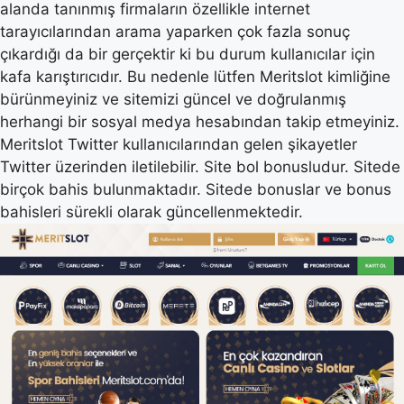
alanda tanınmış firmaların özellikle internet
tarayıcılarından arama yaparken çok fazla sonuç
çıkardığı da bir gerçektir ki bu durum kullanıcılar için
kafa karıştırıcıdır. Bu nedenle lütfen Meritslot kimliğine
bürünmeyiniz ve sitemizi güncel ve doğrulanmış
herhangi bir sosyal medya hesabından takip etmeyiniz.
Meritslot Twitter kullanıcılarından gelen şikayetler
Twitter üzerinden iletilebilir. Site bol bonusludur. Sitede
birçok bahis bulunmaktadır. Sitede bonuslar ve bonus
bahisleri sürekli olarak güncellenmektedir.