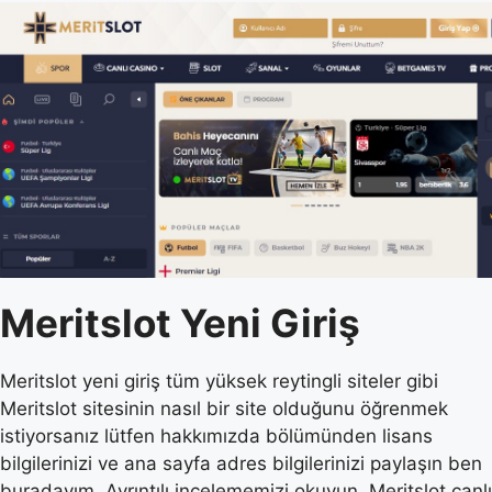
Meritslot Yeni Giriş
Meritslot yeni giriş tüm yüksek reytingli siteler gibi
Meritslot sitesinin nasıl bir site olduğunu öğrenmek
istiyorsanız lütfen hakkımızda bölümünden lisans
bilgilerinizi ve ana sayfa adres bilgilerinizi paylaşın ben
buradayım. Ayrıntılı incelememizi okuyun. Meritslot canlı