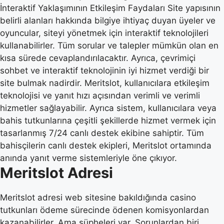
İnteraktif Yaklaşımının Etkileşim Faydaları Site yapısının
belirli alanları hakkında bilgiye ihtiyaç duyan üyeler ve
oyuncular, siteyi yönetmek için interaktif teknolojileri
kullanabilirler. Tüm sorular ve talepler mümkün olan en
kısa sürede cevaplandırılacaktır. Ayrıca, çevrimiçi
sohbet ve interaktif teknolojinin iyi hizmet verdiği bir
site bulmak nadirdir. Meritslot, kullanıcılara etkileşim
teknolojisi ve yanıt hızı açısından verimli ve verimli
hizmetler sağlayabilir. Ayrıca sistem, kullanıcılara veya
bahis tutkunlarına çeşitli şekillerde hizmet vermek için
tasarlanmış 7/24 canlı destek ekibine sahiptir. Tüm
bahisçilerin canlı destek ekipleri, Meritslot ortamında
anında yanıt verme sistemleriyle öne çıkıyor.
Meritslot Adresi
Meritslot adresi web sitesine bakıldığında casino
tutkunları ödeme sürecinde ödenen komisyonlardan
kazanabilirler. Ama şüpheleri var. Sorunlardan biri