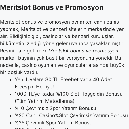
Meritslot Bonus ve Promosyon
Meritslot bonus ve promosyon oynarken canlı bahis
yapmak, Meritslot ve benzeri sitelerin merkezinde yer
alır. Bildiğiniz gibi, casinolar ve benzeri kuruluşlar,
hükümetin izlediği yönergeler uyarınca yasaklanmıştır.
Resmi hale getirmek
Meritslot bonus ve promosyon
markalı bayinin çok basit bir versiyonuna yöneldi. Bu
nedenle, casino oyunları ve oyuncular arasında büyük
bir boşluk vardır.
Yeni Üyelere 30 TL Freebet yada 40 Adet
Freespin Hediye!
1000 TL’ye kadar %100 Slot Hoşgeldin Bonusu
(Tüm Yatırım Metodlarına)
%10 Çevrimsiz Spor Yatırım Bonusu
%20 Canlı Casino%Slot Çevrimsiz Yatırım Bonusu
%25 Çevrimli Spor Yatırım Bonusu