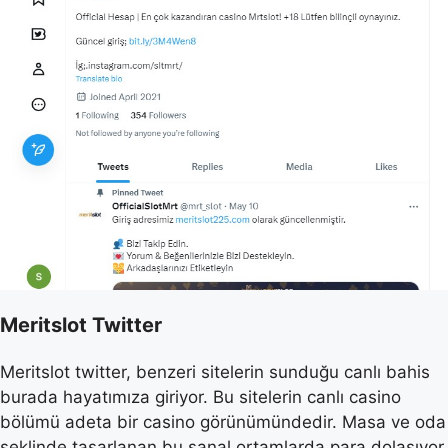
Meritslot Twitter
Meritslot twitter, benzeri sitelerin sunduğu canlı bahis
burada hayatımıza giriyor. Bu sitelerin canlı casino
bölümü adeta bir casino görünümündedir. Masa ve oda
şeklinde tasarlanan bu sanal ortamlarda para dolaşıyor.