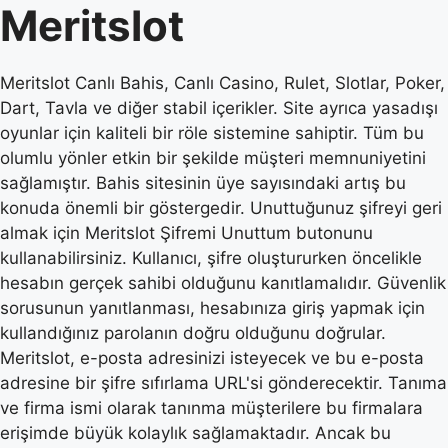
Meritslot
Meritslot Canlı Bahis, Canlı Casino, Rulet, Slotlar, Poker,
Dart, Tavla ve diğer stabil içerikler. Site ayrıca yasadışı
oyunlar için kaliteli bir röle sistemine sahiptir. Tüm bu
olumlu yönler etkin bir şekilde müşteri memnuniyetini
sağlamıştır. Bahis sitesinin üye sayısındaki artış bu
konuda önemli bir göstergedir. Unuttuğunuz şifreyi geri
almak için Meritslot Şifremi Unuttum butonunu
kullanabilirsiniz. Kullanıcı, şifre oluştururken öncelikle
hesabın gerçek sahibi olduğunu kanıtlamalıdır. Güvenlik
sorusunun yanıtlanması, hesabınıza giriş yapmak için
kullandığınız parolanın doğru olduğunu doğrular.
Meritslot, e-posta adresinizi isteyecek ve bu e-posta
adresine bir şifre sıfırlama URL'si gönderecektir. Tanıma
ve firma ismi olarak tanınma müşterilere bu firmalara
erişimde büyük kolaylık sağlamaktadır. Ancak bu