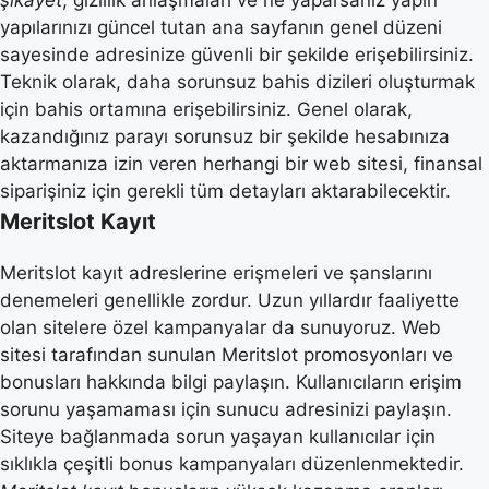
şikayet
, gizlilik anlaşmaları ve ne yaparsanız yapın
yapılarınızı güncel tutan ana sayfanın genel düzeni
sayesinde adresinize güvenli bir şekilde erişebilirsiniz.
Teknik olarak, daha sorunsuz bahis dizileri oluşturmak
için bahis ortamına erişebilirsiniz. Genel olarak,
kazandığınız parayı sorunsuz bir şekilde hesabınıza
aktarmanıza izin veren herhangi bir web sitesi, finansal
siparişiniz için gerekli tüm detayları aktarabilecektir.
Meritslot Kayıt
Meritslot kayıt adreslerine erişmeleri ve şanslarını
denemeleri genellikle zordur. Uzun yıllardır faaliyette
olan sitelere özel kampanyalar da sunuyoruz. Web
sitesi tarafından sunulan Meritslot promosyonları ve
bonusları hakkında bilgi paylaşın. Kullanıcıların erişim
sorunu yaşamaması için sunucu adresinizi paylaşın.
Siteye bağlanmada sorun yaşayan kullanıcılar için
sıklıkla çeşitli bonus kampanyaları düzenlenmektedir.