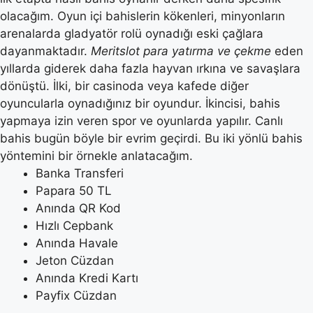
olacağım. Oyun içi bahislerin kökenleri, minyonların
arenalarda gladyatör rolü oynadığı eski çağlara
dayanmaktadır.
Meritslot para yatırma ve çekme
eden
yıllarda giderek daha fazla hayvan ırkına ve savaşlara
dönüştü. İlki, bir casinoda veya kafede diğer
oyuncularla oynadığınız bir oyundur. İkincisi, bahis
yapmaya izin veren spor ve oyunlarda yapılır. Canlı
bahis bugün böyle bir evrim geçirdi. Bu iki yönlü bahis
yöntemini bir örnekle anlatacağım.
Banka Transferi
Papara 50 TL
Anında QR Kod
Hızlı Cepbank
Anında Havale
Jeton Cüzdan
Anında Kredi Kartı
Payfix Cüzdan