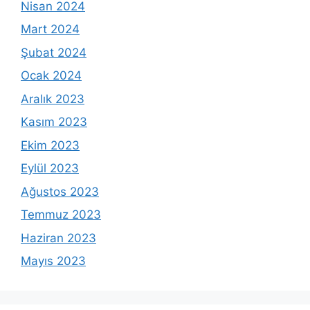
Nisan 2024
Mart 2024
Şubat 2024
Ocak 2024
Aralık 2023
Kasım 2023
Ekim 2023
Eylül 2023
Ağustos 2023
Temmuz 2023
Haziran 2023
Mayıs 2023