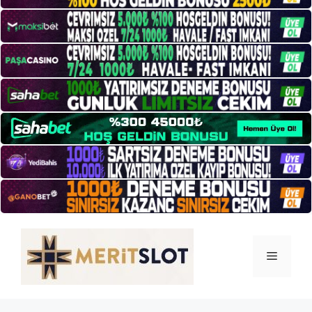
İçeriğe
atla
Menü