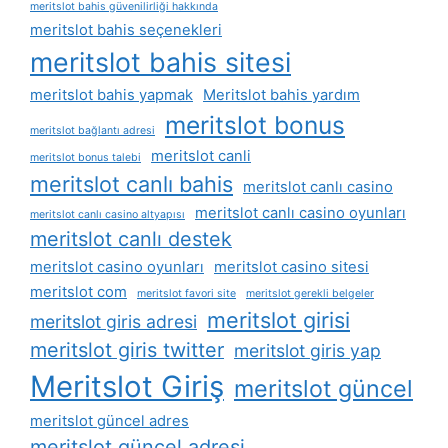
meritslot bahis güvenilirliği hakkında
meritslot bahis seçenekleri
meritslot bahis sitesi
meritslot bahis yapmak
Meritslot bahis yardım
meritslot bonus
meritslot bağlantı adresi
meritslot canli
meritslot bonus talebi
meritslot canlı bahis
meritslot canlı casino
meritslot canlı casino oyunları
meritslot canlı casino altyapısı
meritslot canlı destek
meritslot casino oyunları
meritslot casino sitesi
meritslot com
meritslot favori site
meritslot gerekli belgeler
meritslot girisi
meritslot giris adresi
meritslot giris twitter
meritslot giris yap
Meritslot Giriş
meritslot güncel
meritslot güncel adres
meritslot güncel adresi