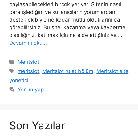
paylaşabilecekleri birçok yer var. Sitenin nasıl
para işlediğini ve kullanıcıların yorumlardan
destek ekibiyle ne kadar mutlu olduklarını da
görebilirsiniz. Bu site, kazanma veya kaybetme
olasılığınız, katılmak için ne elde ettiğiniz ve …
Devamını oku…
Kategoriler
Meritslot
Etiketler
meritslot
,
Meritslot rulet bölüm
,
Meritslot site
yönetici
Yorum yap
Son Yazılar