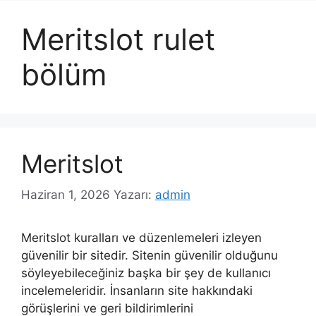
Meritslot rulet
bölüm
Meritslot
Haziran 1, 2026
Yazarı:
admin
Meritslot kuralları ve düzenlemeleri izleyen
güvenilir bir sitedir. Sitenin güvenilir olduğunu
söyleyebileceğiniz başka bir şey de kullanıcı
incelemeleridir. İnsanların site hakkındaki
görüşlerini ve geri bildirimlerini