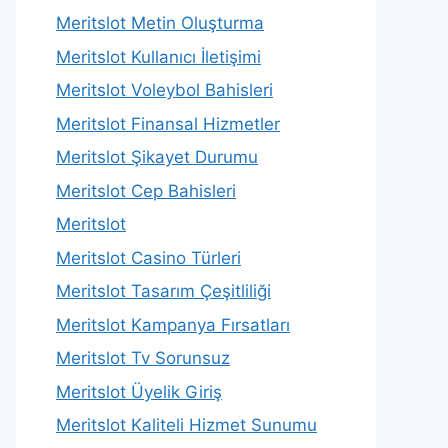
Meritslot Metin Oluşturma
Meritslot Kullanıcı İletişimi
Meritslot Voleybol Bahisleri
Meritslot Finansal Hizmetler
Meritslot Şikayet Durumu
Meritslot Cep Bahisleri
Meritslot
Meritslot Casino Türleri
Meritslot Tasarım Çeşitliliği
Meritslot Kampanya Fırsatları
Meritslot Tv Sorunsuz
Meritslot Üyelik Giriş
Meritslot Kaliteli Hizmet Sunumu