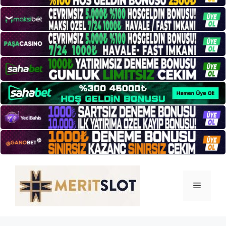
İçeriğe
atla
Menü