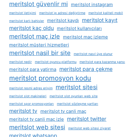
meritslot güvenlir mi
meritslot instagram
meritslot i̇letişimi
meritslot i̇p adresi değiştirme
meritslot kaliteli mobil
meritslot kayıt
meritslot kaydı
meritslot karlı bahisler
meritslot kaç oldu
meritslot kullanıcıları
meritslot maç izle
meritslot maç izleme
meritslot müşteri hizmetleri
meritslot nasil bir site
meritslot nasıl üye olunur
meritslot nedir
meritslot oyuncu platformu
meritslot para kazanma şansı
meritslot para çekme
meritslot para yatirma
meritslot promosyon kodu
meritslot sitesi
meritslot resmi adres erişim
meritslot slot makineleri
meritslot slot oyunları web site
meritslot spor promosyonları
meritslot sözleşme şartları
meritslot tv
meritslot tv canli maç
meritslot twitter
meritslot tv canli maç izle
meritslot web sitesi
meritslot web sitesi ziyaret
meritslot whatsapp