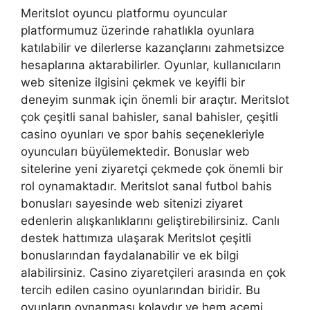
Meritslot oyuncu platformu oyuncular
platformumuz üzerinde rahatlıkla oyunlara
katılabilir ve dilerlerse kazançlarını zahmetsizce
hesaplarına aktarabilirler. Oyunlar, kullanıcıların
web sitenize ilgisini çekmek ve keyifli bir
deneyim sunmak için önemli bir araçtır. Meritslot
çok çeşitli sanal bahisler, sanal bahisler, çeşitli
casino oyunları ve spor bahis seçenekleriyle
oyuncuları büyülemektedir. Bonuslar web
sitelerine yeni ziyaretçi çekmede çok önemli bir
rol oynamaktadır. Meritslot sanal futbol bahis
bonusları sayesinde web sitenizi ziyaret
edenlerin alışkanlıklarını geliştirebilirsiniz. Canlı
destek hattımıza ulaşarak Meritslot çeşitli
bonuslarından faydalanabilir ve ek bilgi
alabilirsiniz. Casino ziyaretçileri arasında en çok
tercih edilen casino oyunlarından biridir. Bu
oyunların oynanması kolaydır ve hem acemi