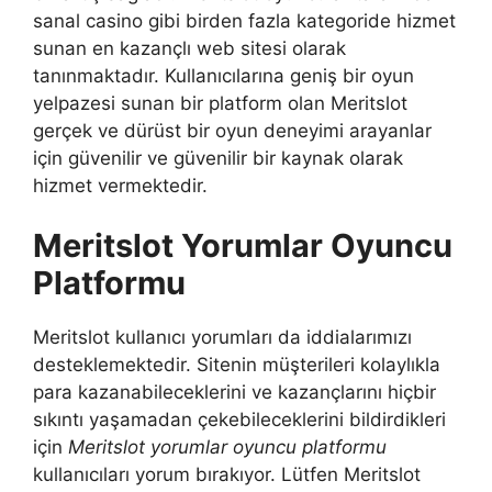
sanal casino gibi birden fazla kategoride hizmet
sunan en kazançlı web sitesi olarak
tanınmaktadır. Kullanıcılarına geniş bir oyun
yelpazesi sunan bir platform olan Meritslot
gerçek ve dürüst bir oyun deneyimi arayanlar
için güvenilir ve güvenilir bir kaynak olarak
hizmet vermektedir.
Meritslot Yorumlar Oyuncu
Platformu
Meritslot kullanıcı yorumları da iddialarımızı
desteklemektedir. Sitenin müşterileri kolaylıkla
para kazanabileceklerini ve kazançlarını hiçbir
sıkıntı yaşamadan çekebileceklerini bildirdikleri
için
Meritslot yorumlar oyuncu platformu
kullanıcıları yorum bırakıyor. Lütfen Meritslot