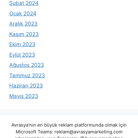
Şubat 2024
Ocak 2024
Aralık 2023
Kasım 2023
Ekim 2023
Eylül 2023
Ağustos 2023
Temmuz 2023
Haziran 2023
Mayıs 2023
Avrasya'nın en büyük reklam platformunda olmak için
Microsoft Teams:
reklam@avrasyamarketing.com