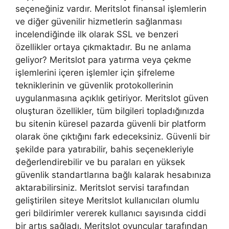
seçeneğiniz vardır. Meritslot finansal işlemlerin
ve diğer güvenilir hizmetlerin sağlanması
incelendiğinde ilk olarak SSL ve benzeri
özellikler ortaya çıkmaktadır. Bu ne anlama
geliyor? Meritslot para yatırma veya çekme
işlemlerini içeren işlemler için şifreleme
tekniklerinin ve güvenlik protokollerinin
uygulanmasına açıklık getiriyor. Meritslot güven
oluşturan özellikler, tüm bilgileri topladığınızda
bu sitenin küresel pazarda güvenli bir platform
olarak öne çıktığını fark edeceksiniz. Güvenli bir
şekilde para yatırabilir, bahis seçenekleriyle
değerlendirebilir ve bu paraları en yüksek
güvenlik standartlarına bağlı kalarak hesabınıza
aktarabilirsiniz. Meritslot servisi tarafından
geliştirilen siteye Meritslot kullanıcıları olumlu
geri bildirimler vererek kullanıcı sayısında ciddi
bir artış sağladı. Meritslot oyuncular tarafından