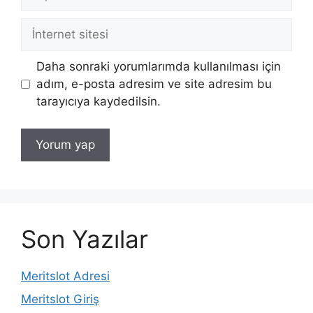
posta
İnternet
sitesi
Daha sonraki yorumlarımda kullanılması için
adım, e-posta adresim ve site adresim bu
tarayıcıya kaydedilsin.
Son Yazılar
Meritslot Adresi
Meritslot Giriş