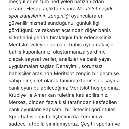
meşgul eden tüm hediyeleri hafızanızdan
çıkarın. Hesap açtıktan sonra
Meritslot çeşitli
spor bahislerinin zenginliği
oyunculara en
güvenilir hizmeti sunduğunu, günlük ilgi
gördüğünü ve rekabet açısından diğer bahis
şirketlerini geride bıraktığını fark edeceksiniz.
Meritslot voleybolda canlı bahis oynamak için
bahis kuponlarınızı oluşturmanıza yardımcı
olacak sayısal veriler, analizler ve canlı yayın
uygulamaları sağlar. Deneyimli, sorunsuz
bahisçiler arasında Meritslot zengin bir geçmişe
sahip bir şirket olarak tanınmaktadır. Çok sayıda
canlı oyun bulabileceğiniz Meritslot hoş geldiniz.
Krupiye ile Amerikan ruletine katılabilirsiniz.
Merkez, binden fazla kişi tarafından keşfedilen
canlı oyunların kapsamlı bir listesini görüntüler.
Spor bahislerini tartıştığımızda kendimizi
sadece futbolla sınırlamıyoruz. Çeşitli sporları ve