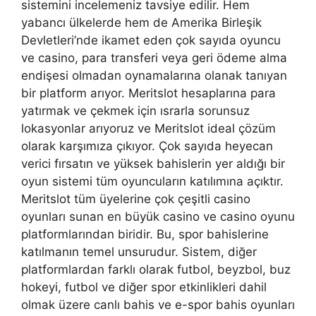
sistemini incelemeniz tavsiye edilir. Hem
yabancı ülkelerde hem de Amerika Birleşik
Devletleri’nde ikamet eden çok sayıda oyuncu
ve casino, para transferi veya geri ödeme alma
endişesi olmadan oynamalarına olanak tanıyan
bir platform arıyor. Meritslot hesaplarına para
yatırmak ve çekmek için ısrarla sorunsuz
lokasyonlar arıyoruz ve Meritslot ideal çözüm
olarak karşımıza çıkıyor. Çok sayıda heyecan
verici fırsatın ve yüksek bahislerin yer aldığı bir
oyun sistemi tüm oyuncuların katılımına açıktır.
Meritslot tüm üyelerine çok çeşitli casino
oyunları sunan en büyük casino ve casino oyunu
platformlarından biridir. Bu, spor bahislerine
katılmanın temel unsurudur. Sistem, diğer
platformlardan farklı olarak futbol, ​​beyzbol, buz
hokeyi, futbol ve diğer spor etkinlikleri dahil
olmak üzere canlı bahis ve e-spor bahis oyunları