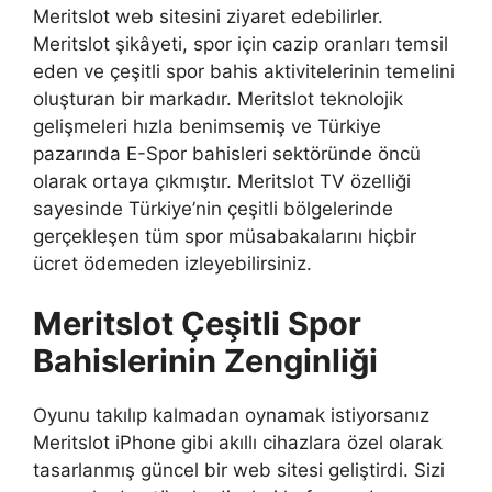
Meritslot web sitesini ziyaret edebilirler.
Meritslot şikâyeti, spor için cazip oranları temsil
eden ve çeşitli spor bahis aktivitelerinin temelini
oluşturan bir markadır. Meritslot teknolojik
gelişmeleri hızla benimsemiş ve Türkiye
pazarında E-Spor bahisleri sektöründe öncü
olarak ortaya çıkmıştır. Meritslot TV özelliği
sayesinde Türkiye’nin çeşitli bölgelerinde
gerçekleşen tüm spor müsabakalarını hiçbir
ücret ödemeden izleyebilirsiniz.
Meritslot Çeşitli Spor
Bahislerinin Zenginliği
Oyunu takılıp kalmadan oynamak istiyorsanız
Meritslot iPhone gibi akıllı cihazlara özel olarak
tasarlanmış güncel bir web sitesi geliştirdi. Sizi