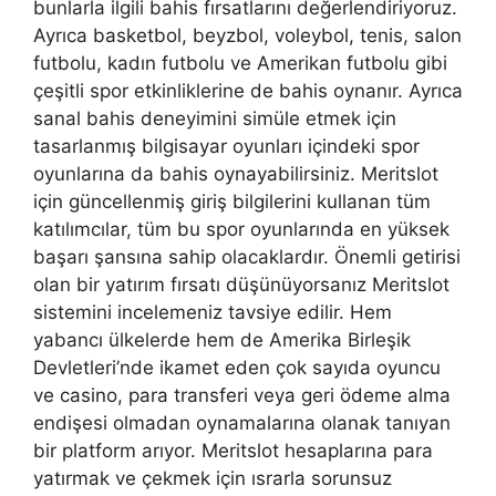
bunlarla ilgili bahis fırsatlarını değerlendiriyoruz.
Ayrıca basketbol, ​​beyzbol, voleybol, tenis, salon
futbolu, kadın futbolu ve Amerikan futbolu gibi
çeşitli spor etkinliklerine de bahis oynanır. Ayrıca
sanal bahis deneyimini simüle etmek için
tasarlanmış bilgisayar oyunları içindeki spor
oyunlarına da bahis oynayabilirsiniz. Meritslot
için güncellenmiş giriş bilgilerini kullanan tüm
katılımcılar, tüm bu spor oyunlarında en yüksek
başarı şansına sahip olacaklardır. Önemli getirisi
olan bir yatırım fırsatı düşünüyorsanız Meritslot
sistemini incelemeniz tavsiye edilir. Hem
yabancı ülkelerde hem de Amerika Birleşik
Devletleri’nde ikamet eden çok sayıda oyuncu
ve casino, para transferi veya geri ödeme alma
endişesi olmadan oynamalarına olanak tanıyan
bir platform arıyor. Meritslot hesaplarına para
yatırmak ve çekmek için ısrarla sorunsuz