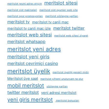
meritslot sitesi
meritslot resmi adres erişim
meritslot slot makineleri
meritslot slot oyunları web site
meritslot spor promosyonları
meritslot sözleşme şartları
meritslot tv
meritslot tv canli maç
meritslot twitter
meritslot tv canli maç izle
meritslot web sitesi
meritslot web sitesi ziyaret
meritslot whatsapp
meritslot yeni adres
meritslot yeni giris
meritslot çevrimiçi casino
meritslot üyelik
meritslot üyeliği gerekli midir
Meritslot üye saat
meritslot şifremi unutursam ne olur
mobil meritslot
sözleşme şartları
twitter meritslot
yeni adresi meritslot
yeni giris meritslot
meritslot bonusları