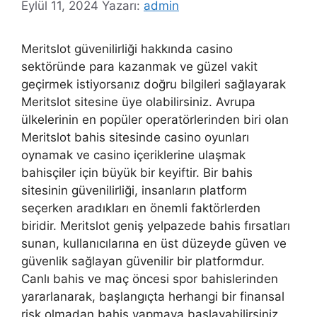
Eylül 11, 2024
Yazarı:
admin
Meritslot güvenilirliği hakkında casino
sektöründe para kazanmak ve güzel vakit
geçirmek istiyorsanız doğru bilgileri sağlayarak
Meritslot sitesine üye olabilirsiniz. Avrupa
ülkelerinin en popüler operatörlerinden biri olan
Meritslot bahis sitesinde casino oyunları
oynamak ve casino içeriklerine ulaşmak
bahisçiler için büyük bir keyiftir. Bir bahis
sitesinin güvenilirliği, insanların platform
seçerken aradıkları en önemli faktörlerden
biridir. Meritslot geniş yelpazede bahis fırsatları
sunan, kullanıcılarına en üst düzeyde güven ve
güvenlik sağlayan güvenilir bir platformdur.
Canlı bahis ve maç öncesi spor bahislerinden
yararlanarak, başlangıçta herhangi bir finansal
risk olmadan bahis yapmaya başlayabilirsiniz.