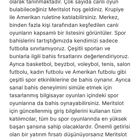
olarak tanınmaktadır. Çok sayıda canlı oyun
bulabileceğiniz Meritslot hoş geldiniz. Krupiye
ile Amerikan ruletine katılabilirsiniz. Merkez,
binden fazla kişi tarafından keşfedilen canlı
oyunların kapsamlı bir listesini görüntüler. Spor
bahislerini tartıştığımızda kendimizi sadece
futbolla sınırlamıyoruz. Çeşitli sporları ve
bunlarla ilgili bahis fırsatlarını değerlendiriyoruz.
Ayrıca basketbol, ​​beyzbol, voleybol, tenis, salon
futbolu, kadın futbolu ve Amerikan futbolu gibi
çeşitli spor etkinliklerine de bahis oynanır. Ayrıca
sanal bahis deneyimini simüle etmek için
tasarlanmış bilgisayar oyunları içindeki spor
oyunlarına da bahis oynayabilirsiniz. Meritslot
için güncellenmiş giriş bilgilerini kullanan tüm
katılımcılar, tüm bu spor oyunlarında en yüksek
başarı şansına sahip olacaklardır. Önemli getirisi
olan bir yatırım fırsatı düşünüyorsanız Meritslot