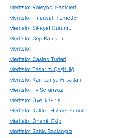
Meritslot Voleybol Bahisleri
Meritslot Finansal Hizmetler
Meritslot Şikayet Durumu
Meritslot Cep Bahisleri
Meritslot
Meritslot Casino Türleri
Meritslot Tasarım Çeşitliliği
Meritslot Kampanya Fırsatları
Meritslot Tv Sorunsuz
Meritslot Üyelik Giriş
Meritslot Kaliteli Hizmet Sunumu
Meritslot Önemli Ekip
Meritslot Bahis Başlangıcı