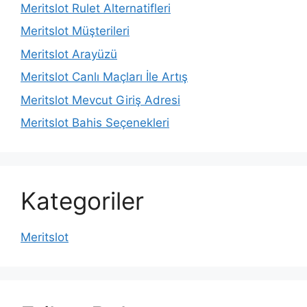
Meritslot Rulet Alternatifleri
Meritslot Müşterileri
Meritslot Arayüzü
Meritslot Canlı Maçları İle Artış
Meritslot Mevcut Giriş Adresi
Meritslot Bahis Seçenekleri
Kategoriler
Meritslot