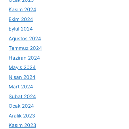
Kasım 2024
Ekim 2024
Eylül 2024
Ağustos 2024
Temmuz 2024
Haziran 2024
Mayıs 2024
Nisan 2024
Mart 2024
Şubat 2024
Ocak 2024
Aralık 2023
Kasım 2023