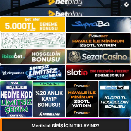
×
Meritslot GİRİŞ İÇİN TIKLAYINIZ!