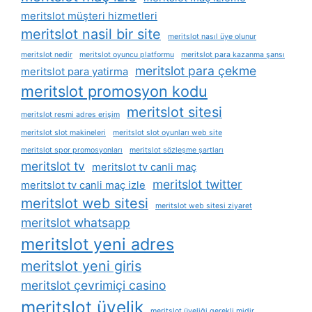
meritslot müşteri hizmetleri
meritslot nasil bir site
meritslot nasıl üye olunur
meritslot nedir
meritslot oyuncu platformu
meritslot para kazanma şansı
meritslot para çekme
meritslot para yatirma
meritslot promosyon kodu
meritslot sitesi
meritslot resmi adres erişim
meritslot slot makineleri
meritslot slot oyunları web site
meritslot spor promosyonları
meritslot sözleşme şartları
meritslot tv
meritslot tv canli maç
meritslot twitter
meritslot tv canli maç izle
meritslot web sitesi
meritslot web sitesi ziyaret
meritslot whatsapp
meritslot yeni adres
meritslot yeni giris
meritslot çevrimiçi casino
meritslot üyelik
meritslot üyeliği gerekli midir