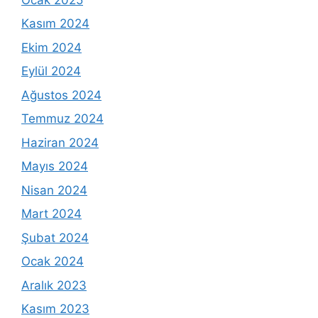
Kasım 2024
Ekim 2024
Eylül 2024
Ağustos 2024
Temmuz 2024
Haziran 2024
Mayıs 2024
Nisan 2024
Mart 2024
Şubat 2024
Ocak 2024
Aralık 2023
Kasım 2023