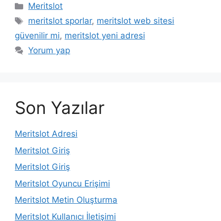
Kategoriler
Meritslot
Etiketler
meritslot sporlar
,
meritslot web sitesi
güvenilir mi
,
meritslot yeni adresi
Yorum yap
Son Yazılar
Meritslot Adresi
Meritslot Giriş
Meritslot Giriş
Meritslot Oyuncu Erişimi
Meritslot Metin Oluşturma
Meritslot Kullanıcı İletişimi