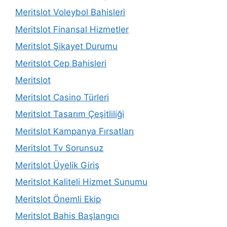
Meritslot Voleybol Bahisleri
Meritslot Finansal Hizmetler
Meritslot Şikayet Durumu
Meritslot Cep Bahisleri
Meritslot
Meritslot Casino Türleri
Meritslot Tasarım Çeşitliliği
Meritslot Kampanya Fırsatları
Meritslot Tv Sorunsuz
Meritslot Üyelik Giriş
Meritslot Kaliteli Hizmet Sunumu
Meritslot Önemli Ekip
Meritslot Bahis Başlangıcı