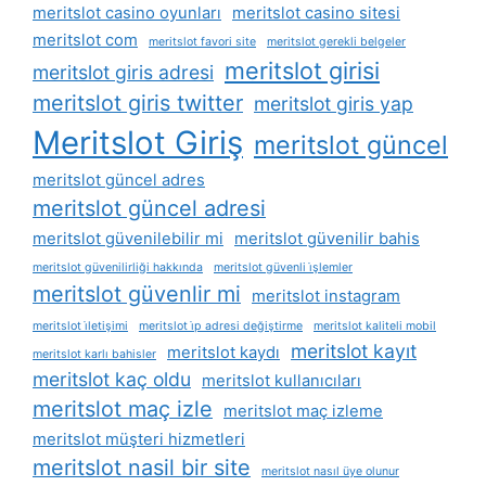
meritslot casino oyunları
meritslot casino sitesi
meritslot com
meritslot favori site
meritslot gerekli belgeler
meritslot girisi
meritslot giris adresi
meritslot giris twitter
meritslot giris yap
Meritslot Giriş
meritslot güncel
meritslot güncel adres
meritslot güncel adresi
meritslot güvenilebilir mi
meritslot güvenilir bahis
meritslot güvenilirliği hakkında
meritslot güvenli i̇şlemler
meritslot güvenlir mi
meritslot instagram
meritslot i̇letişimi
meritslot i̇p adresi değiştirme
meritslot kaliteli mobil
meritslot kayıt
meritslot kaydı
meritslot karlı bahisler
meritslot kaç oldu
meritslot kullanıcıları
meritslot maç izle
meritslot maç izleme
meritslot müşteri hizmetleri
meritslot nasil bir site
meritslot nasıl üye olunur