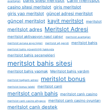
canli meritslot
bahis sitesi meritslot
avantajları
casino sitesi meritslot
giris meritslot
giris yap meritslot
güncel adresi meritslot
kayit meritslot
güncel meritslot
meritslot
Meritslot Adresi
meritslot adres
meritslot aktivasyon nasıl çalışır
meritslot avantajları
meritslot bahis
meritslot avrupa asya ligleri
meritslot ağ geçidi
meritslot bahis güvenilirliği hakkında
meritslot bahis seçenekleri
meritslot bahis sitesi
meritslot bahis yapmak
Meritslot bahis yardım
meritslot bonus
meritslot bağlantı adresi
meritslot canli
meritslot bonus talebi
meritslot canlı bahis
meritslot canlı casino
meritslot canlı casino oyunları
meritslot canlı casino altyapısı
meritslot canlı destek