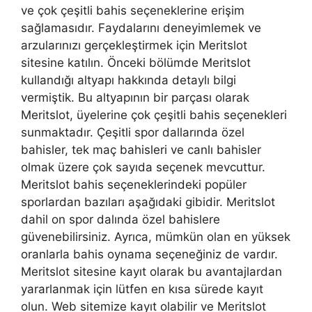
ve çok çeşitli bahis seçeneklerine erişim
sağlamasıdır. Faydalarını deneyimlemek ve
arzularınızı gerçekleştirmek için Meritslot
sitesine katılın. Önceki bölümde Meritslot
kullandığı altyapı hakkında detaylı bilgi
vermiştik. Bu altyapının bir parçası olarak
Meritslot, üyelerine çok çeşitli bahis seçenekleri
sunmaktadır. Çeşitli spor dallarında özel
bahisler, tek maç bahisleri ve canlı bahisler
olmak üzere çok sayıda seçenek mevcuttur.
Meritslot bahis seçeneklerindeki popüler
sporlardan bazıları aşağıdaki gibidir. Meritslot
dahil on spor dalında özel bahislere
güvenebilirsiniz. Ayrıca, mümkün olan en yüksek
oranlarla bahis oynama seçeneğiniz de vardır.
Meritslot sitesine kayıt olarak bu avantajlardan
yararlanmak için lütfen en kısa sürede kayıt
olun. Web sitemize kayıt olabilir ve Meritslot