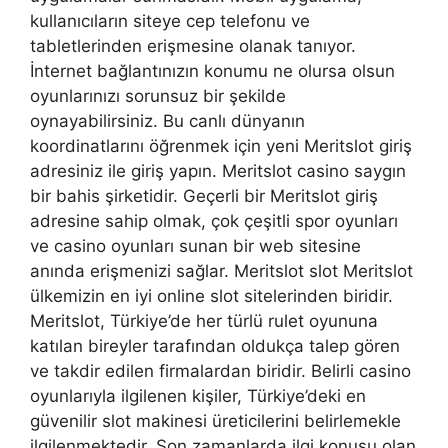
kullanıcıların siteye cep telefonu ve
tabletlerinden erişmesine olanak tanıyor.
İnternet bağlantınızın konumu ne olursa olsun
oyunlarınızı sorunsuz bir şekilde
oynayabilirsiniz. Bu canlı dünyanın
koordinatlarını öğrenmek için yeni Meritslot giriş
adresiniz ile giriş yapın. Meritslot casino saygın
bir bahis şirketidir. Geçerli bir Meritslot giriş
adresine sahip olmak, çok çeşitli spor oyunları
ve casino oyunları sunan bir web sitesine
anında erişmenizi sağlar. Meritslot slot Meritslot
ülkemizin en iyi online slot sitelerinden biridir.
Meritslot, Türkiye’de her türlü rulet oyununa
katılan bireyler tarafından oldukça talep gören
ve takdir edilen firmalardan biridir. Belirli casino
oyunlarıyla ilgilenen kişiler, Türkiye’deki en
güvenilir slot makinesi üreticilerini belirlemekle
ilgilenmektedir. Son zamanlarda ilgi konusu olan