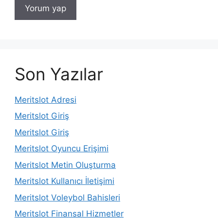
Son Yazılar
Meritslot Adresi
Meritslot Giriş
Meritslot Giriş
Meritslot Oyuncu Erişimi
Meritslot Metin Oluşturma
Meritslot Kullanıcı İletişimi
Meritslot Voleybol Bahisleri
Meritslot Finansal Hizmetler