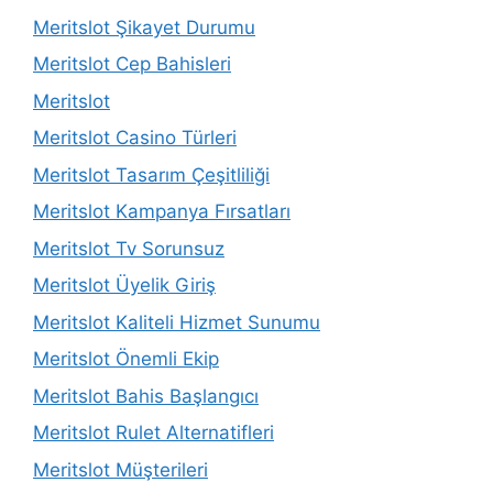
Meritslot Şikayet Durumu
Meritslot Cep Bahisleri
Meritslot
Meritslot Casino Türleri
Meritslot Tasarım Çeşitliliği
Meritslot Kampanya Fırsatları
Meritslot Tv Sorunsuz
Meritslot Üyelik Giriş
Meritslot Kaliteli Hizmet Sunumu
Meritslot Önemli Ekip
Meritslot Bahis Başlangıcı
Meritslot Rulet Alternatifleri
Meritslot Müşterileri