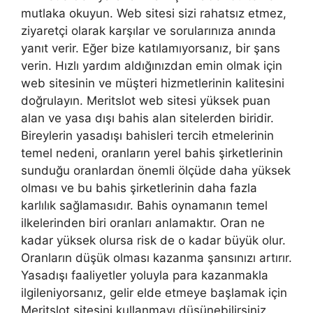
mutlaka okuyun. Web sitesi sizi rahatsız etmez,
ziyaretçi olarak karşılar ve sorularınıza anında
yanıt verir. Eğer bize katılamıyorsanız, bir şans
verin. Hızlı yardım aldığınızdan emin olmak için
web sitesinin ve müşteri hizmetlerinin kalitesini
doğrulayın. Meritslot web sitesi yüksek puan
alan ve yasa dışı bahis alan sitelerden biridir.
Bireylerin yasadışı bahisleri tercih etmelerinin
temel nedeni, oranların yerel bahis şirketlerinin
sunduğu oranlardan önemli ölçüde daha yüksek
olması ve bu bahis şirketlerinin daha fazla
karlılık sağlamasıdır. Bahis oynamanın temel
ilkelerinden biri oranları anlamaktır. Oran ne
kadar yüksek olursa risk de o kadar büyük olur.
Oranların düşük olması kazanma şansınızı artırır.
Yasadışı faaliyetler yoluyla para kazanmakla
ilgileniyorsanız, gelir elde etmeye başlamak için
Meritslot sitesini kullanmayı düşünebilirsiniz.