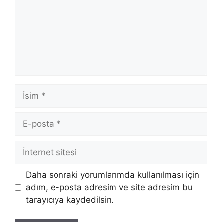
İsim
E-
posta
İnternet
sitesi
Daha sonraki yorumlarımda kullanılması için
adım, e-posta adresim ve site adresim bu
tarayıcıya kaydedilsin.