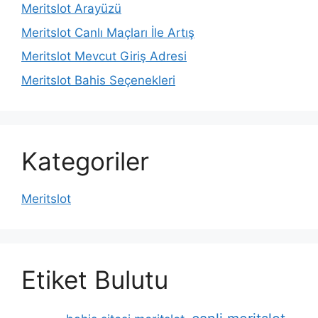
Meritslot Arayüzü
Meritslot Canlı Maçları İle Artış
Meritslot Mevcut Giriş Adresi
Meritslot Bahis Seçenekleri
Kategoriler
Meritslot
Etiket Bulutu