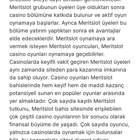
Meritslot grubunun üyeleri üye olduktan sonra
casino bölümüne katkıda bulunur ve aktif oyun
oynamaya başlarlar. Ayrıca Meritslot üyeleri bu
bölüme yatırım yaptıktan sonra ek avantajlar
elde edeceklerdir. Meritslot oynamaya ara
vermek isteyen Meritslot oyuncuları, Meritslot
casino oyunları oynamaya geçebilirler.
Casinolarda keyifli vakit geçiren Meritslot üyeleri
aynı zamanda siteden para kazanma imkanına
da sahip oluyor. Casino oyunları Meritslot
bahislerinde hem keyif hem de maddi kazanç
potansiyeli sunan en popüler oyunlar arasında
yer almaktadır. Çok sayıda kayıtlı Meritslot
tutkunu, Meritslot bahis sitesinde erişilebilen
çok çeşitli casino oyunlarının bir sonucu olarak
finansal büyüme de yaşadı. Çok sayıda oyuncu,
yalnızca casinolarda oynamak için bulunsalar
bile, bu kazançlarla siteyi ziyaret ediyor.