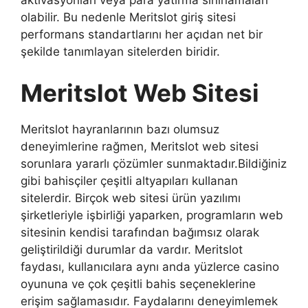
aktivasyonları veya para yatırma sınırlamaları
olabilir. Bu nedenle Meritslot giriş sitesi
performans standartlarını her açıdan net bir
şekilde tanımlayan sitelerden biridir.
Meritslot Web Sitesi
Meritslot hayranlarının bazı olumsuz
deneyimlerine rağmen, Meritslot web sitesi
sorunlara yararlı çözümler sunmaktadır.Bildiğiniz
gibi bahisçiler çeşitli altyapıları kullanan
sitelerdir. Birçok web sitesi ürün yazılımı
şirketleriyle işbirliği yaparken, programların web
sitesinin kendisi tarafından bağımsız olarak
geliştirildiği durumlar da vardır. Meritslot
faydası, kullanıcılara aynı anda yüzlerce casino
oyununa ve çok çeşitli bahis seçeneklerine
erişim sağlamasıdır. Faydalarını deneyimlemek