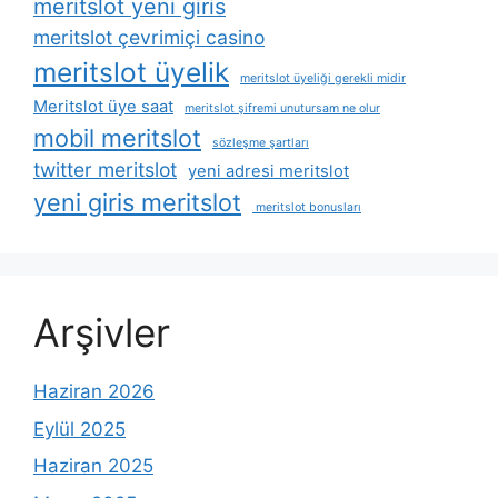
meritslot yeni giris
meritslot çevrimiçi casino
meritslot üyelik
meritslot üyeliği gerekli midir
Meritslot üye saat
meritslot şifremi unutursam ne olur
mobil meritslot
sözleşme şartları
twitter meritslot
yeni adresi meritslot
yeni giris meritslot
meritslot bonusları
Arşivler
Haziran 2026
Eylül 2025
Haziran 2025