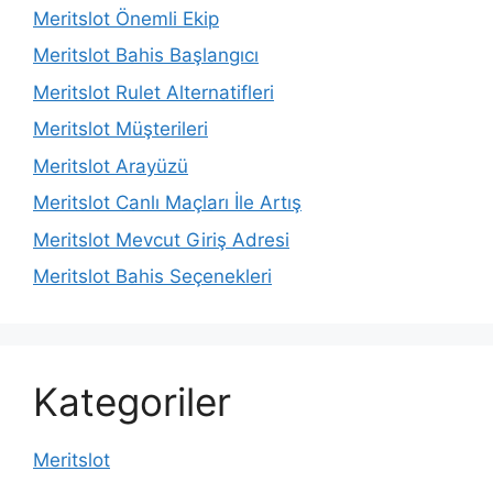
Meritslot Önemli Ekip
Meritslot Bahis Başlangıcı
Meritslot Rulet Alternatifleri
Meritslot Müşterileri
Meritslot Arayüzü
Meritslot Canlı Maçları İle Artış
Meritslot Mevcut Giriş Adresi
Meritslot Bahis Seçenekleri
Kategoriler
Meritslot