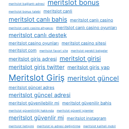
meritslot bonus
meritslot bağlantı adresi
meritslot canli
meritslot bonus talebi
meritslot canlı bahis
meritslot canlı casino
meritslot canlı casino oyunları
meritslot canlı casino altyapısı
meritslot canlı destek
meritslot casino oyunları
meritslot casino sitesi
meritslot com
meritslot favori site
meritslot gerekli belgeler
meritslot girisi
meritslot giris adresi
meritslot giris twitter
meritslot giris yap
Meritslot Giriş
meritslot güncel
meritslot güncel adres
meritslot güncel adresi
meritslot güvenilebilir mi
meritslot güvenilir bahis
meritslot güvenilirliği hakkında
meritslot güvenli i̇şlemler
meritslot güvenlir mi
meritslot instagram
meritslot i̇letişimi
meritslot i̇p adresi değiştirme
meritslot kaliteli mobil