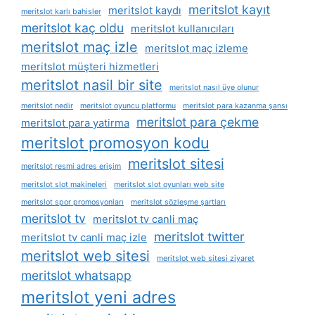
meritslot kayıt
meritslot kaydı
meritslot karlı bahisler
meritslot kaç oldu
meritslot kullanıcıları
meritslot maç izle
meritslot maç izleme
meritslot müşteri hizmetleri
meritslot nasil bir site
meritslot nasıl üye olunur
meritslot nedir
meritslot oyuncu platformu
meritslot para kazanma şansı
meritslot para çekme
meritslot para yatirma
meritslot promosyon kodu
meritslot sitesi
meritslot resmi adres erişim
meritslot slot makineleri
meritslot slot oyunları web site
meritslot spor promosyonları
meritslot sözleşme şartları
meritslot tv
meritslot tv canli maç
meritslot twitter
meritslot tv canli maç izle
meritslot web sitesi
meritslot web sitesi ziyaret
meritslot whatsapp
meritslot yeni adres