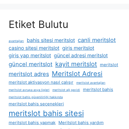
Etiket Bulutu
canli meritslot
bahis sitesi meritslot
avantajları
casino sitesi meritslot
giris meritslot
giris yap meritslot
güncel adresi meritslot
kayit meritslot
güncel meritslot
meritslot
Meritslot Adresi
meritslot adres
meritslot aktivasyon nasıl çalışır
meritslot avantajları
meritslot bahis
meritslot avrupa asya ligleri
meritslot ağ geçidi
meritslot bahis güvenilirliği hakkında
meritslot bahis seçenekleri
meritslot bahis sitesi
meritslot bahis yapmak
Meritslot bahis yardım