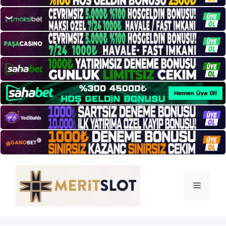
İçeriğe
atla
Menü